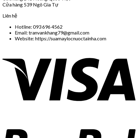
Cửa hàng 539 Ngô Gia Tự
Liên hệ
Hotline: 093 696 4562
Email: tranvankhang79@gmail.com
Website: https://suamaylocnuoctainha.com