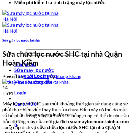
Miễn phí kiểm tra tình trạng máy lọc nước
Sửa máy lọc nước tại nhà
Search
Sửa chữa lọc nước SHC tại nhà Quận
for:
Hoàn Kiếm
Trang chủ
Sửa máy lọc nước
Thay Lõi Lọc Nước
Posted on
14/11/2021
by
khang khang
Video hướng dẫn
14
Login
Th11
Máy lọc nước SHC,sau một khoảng thời gian sử dụng cũng sẽ
Cart /
₫
0
0
phải thực hiện việc thay thế sửa chữa. Điều này có thể do một
No products in the cart.
số bộ phận trong máy lọc nước bị hỏng,cũng có thể do nhu cầu
bảo dưỡng máy của mỗi gia đình.
suamaylocnuoctainha.com
0
cung cấp dịch vụ
sửa chữa lọc nước SHC tại nhà QUẬN