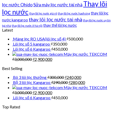
Thay lõi
lọc nước Ohido
Sửa máy lọc nước tại nhà
lọc nước
thay lõi lọc
thay lõi lọc nước giá rẻ
thay lõi lọc nước haohsing
thay lõi lọc nước tại nhà
nước kangaroo
thay lõi lọc nước uy tín
thay thế lõi lọc nước
tại nhà
thay lõi lọc nước ở hà nội
Latest
Màng lọc RO USA(lõi lọc số 4)
₫
500,000
Lõi lọc số 5 kangaroo
₫
350,000
Lõi lọc số 6 Kangaroo
₫
450,000
Máy lọc nước TEKCOM
₫
3,000,000
₫
2,900,000
Best Selling
Bô 3 lõi lọc thường
₫
300,000
₫
240,000
Bộ 3 lõi lọc Kangaroo
₫
290,000
₫
280,000
Máy lọc nước TEKCOM
₫
3,000,000
₫
2,900,000
Lõi lọc số 6 Kangaroo
₫
450,000
Top Rated