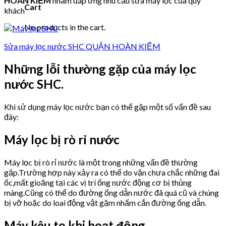
HOÀN KIẾM
nhằm đáp ứng nhu cầu sửa máy lọc của quý
Cart
khách
No products in the cart.
Sửa máy lọc nước SHC QUẬN HOÀN KIẾM
Những lỗi thường gặp của máy lọc
nước SHC.
Khi sử dụng máy lọc nước bạn có thể gặp một số vấn đề sau
đây:
Máy lọc bị rò rỉ nước
Máy lọc bị rò rỉ nước là một trong những vấn đề thường
gặp.Trường hợp này xảy ra có thể do vặn chưa chắc những đai
ốc,mất gioăng tại các vị trí ống nước động cơ bị thủng
màng.Cũng có thể do đường ống dẫn nước đã quá cũ và chúng
bị vỡ hoặc do loai động vật gặm nhấm cắn đường ống dẫn.
Máy kêu to khi hoạt động