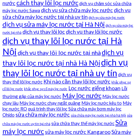
cách thay lõi lọc nước
nước
dịch vụ chăm sóc sửa chữa
dịch vụ sửa chữa máy lọc nước
dịch vụ
máy lọc nước Sawa
sửa chữa máy lọc nước tại nhà uy tín
dịch vụ sửa máy lọc nước
dịch vụ sửa máy lọc nước tại Hà Nội
dịch vụ sửa máy lọc
dịch vụ thay lõi lọc
dịch vụ thay lõi lọc nước
nước tại nhà
dịch vụ thay lõi lọc nước tại Hà
Nội
dịch vụ
dịch vụ thay lõi lọc nước tại nhà
dịch vụ
thay lõi lọc nước tại nhà Hà Nội
thay lõi lọc nước tại nhà uy tín
dịch vụ
Khi nào cần thay lõi lọc nước
thay thế lõi lọc nước
khắc phục sự
Lọc nước giếng khoan
Lỗi
cố lõi lọc nước
khắc phục sự cố máy lọc nước
Máy lọc nước
thường gặp của máy lọc nước
Máy lọc nước
chạy lâu
Máy lọc nước chạy ngắt quãng
Máy lọc nước kêu to
Máy
lọc nước RO
quá trình thay lõi lọc
Sửa chữa máy bơm máy lọc
sửa chữa máy lọc nước
Ohido
sửa chữa máy lọc nước tại nhà hà Nội
sửa
Sửa
sửa chữa thay thế máy lọc nước
chữa máy lọc nước uy tín tại nhà
máy lọc nước
sửa máy lọc nước Kangaroo
Sửa máy