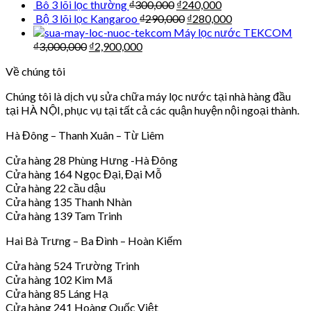
Bô 3 lõi lọc thường
₫
300,000
₫
240,000
Bộ 3 lõi lọc Kangaroo
₫
290,000
₫
280,000
Máy lọc nước TEKCOM
₫
3,000,000
₫
2,900,000
Về chúng tôi
Chúng tôi là dịch vụ sửa chữa máy lọc nước tại nhà hàng đầu
tại HÀ NỘI, phục vụ tại tất cả các quận huyện nội ngoại thành.
Hà Đông – Thanh Xuân – Từ Liêm
Cửa hàng 28 Phùng Hưng -Hà Đông
Cửa hàng 164 Ngọc Đại, Đại Mỗ
Cửa hàng 22 cầu dậu
Cửa hàng 135 Thanh Nhàn
Cửa hàng 139 Tam Trinh
Hai Bà Trưng – Ba Đình – Hoàn Kiếm
Cửa hàng 524 Trường Trinh
Cửa hàng 102 Kim Mã
Cửa hàng 85 Láng Hạ
Cửa hàng 241 Hoàng Quốc Việt