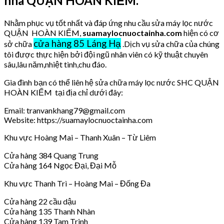
nhà QUẬN HOÀN KIẾM.
Nhằm phục vụ tốt nhất và đáp ứng nhu cầu sửa máy lọc nước
QUẬN HOÀN KIẾM,
suamaylocnuoctainha.com
hiện có cơ
cửa hàng 85 Láng Hạ
sở chữa
.Dịch vụ sửa chữa của chúng
tôi được thực hiện bởi đội ngũ nhân viên có kỹ thuật chuyên
sâu,lâu năm,nhiệt tình,chu đáo.
Gia đình bạn có thể liên hệ sửa chữa máy lọc nước SHC QUẬN
HOÀN KIẾM tại địa chỉ dưới đây:
Email: tranvankhang79@gmail.com
Website: https://suamaylocnuoctainha.com
Khu vực Hoàng Mai – Thanh Xuân – Từ Liêm
Cửa hàng 384 Quang Trung
Cửa hàng 164 Ngọc Đại, Đại Mỗ
Khu vực Thanh Trì – Hoàng Mai – Đống Đa
Cửa hàng 22 cầu dậu
Cửa hàng 135 Thanh Nhàn
Cửa hàng 139 Tam Trinh