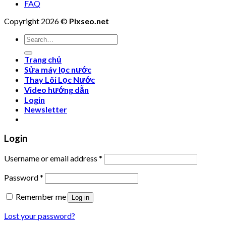
FAQ
Copyright 2026 ©
Pixseo.net
Search
for:
Trang chủ
Sửa máy lọc nước
Thay Lõi Lọc Nước
Video hướng dẫn
Login
Newsletter
Login
Username or email address
*
Password
*
Remember me
Log in
Lost your password?