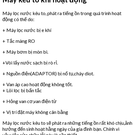
Máy lọc nước kêu to, phát ra tiếng ồn trong quá trình hoạt
động có thể do:
+ Máy lọc nước bị e khí
+ Tắc màng RO
+ Máy bơm bị mòn bi.
+Vòi lấy nước sạch bị rò rỉ.
+ Nguồn điện(ADAPTOR) bị nổ tụ,cháy diot.
+ Van áp cao hoạt động không tốt.
+ Lõi lọc bị bẩn tắc
+ Hỏng van cơ,van điện từ
+ Vị trí đặt máy không cân bằng
Máy lọc nước kêu to sẽ phát ra những tiếng ồn rất khó chịu,ảnh
hưởng đến sinh hoạt hằng ngày của gia đình bạn. Chính vì
vậy,việc sửa chữa lỗi này là cần thiết