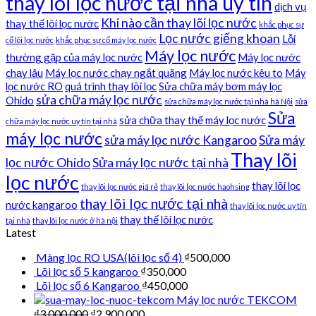
thay lõi lọc nước tại nhà uy tín
dịch vụ
Khi nào cần thay lõi lọc nước
thay thế lõi lọc nước
khắc phục sự
Lọc nước giếng khoan
Lỗi
cố lõi lọc nước
khắc phục sự cố máy lọc nước
Máy lọc nước
thường gặp của máy lọc nước
Máy lọc nước
chạy lâu
Máy lọc nước chạy ngắt quãng
Máy lọc nước kêu to
Máy
lọc nước RO
quá trình thay lõi lọc
Sửa chữa máy bơm máy lọc
sửa chữa máy lọc nước
Ohido
sửa chữa máy lọc nước tại nhà hà Nội
sửa
Sửa
sửa chữa thay thế máy lọc nước
chữa máy lọc nước uy tín tại nhà
máy lọc nước
sửa máy lọc nước Kangaroo
Sửa máy
Thay lõi
lọc nước Ohido
Sửa máy lọc nước tại nhà
lọc nước
thay lõi lọc
thay lõi lọc nước giá rẻ
thay lõi lọc nước haohsing
thay lõi lọc nước tại nhà
nước kangaroo
thay lõi lọc nước uy tín
thay thế lõi lọc nước
tại nhà
thay lõi lọc nước ở hà nội
Latest
Màng lọc RO USA(lõi lọc số 4)
₫
500,000
Lõi lọc số 5 kangaroo
₫
350,000
Lõi lọc số 6 Kangaroo
₫
450,000
Máy lọc nước TEKCOM
₫
3,000,000
₫
2,900,000