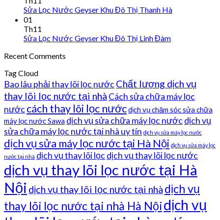
Th11
Sửa Lọc Nước Geyser Khu Đô Thị Thanh Hà
01
Th11
Sửa Lọc Nước Geyser Khu Đô Thị Linh Đàm
Recent Comments
Tag Cloud
Chất lượng dịch vụ
Bao lâu phải thay lõi lọc nước
thay lõi lọc nước tại nhà
Cách sửa chữa máy lọc
cách thay lõi lọc nước
nước
dịch vụ chăm sóc sửa chữa
dịch vụ sửa chữa máy lọc nước
dịch vụ
máy lọc nước Sawa
sửa chữa máy lọc nước tại nhà uy tín
dịch vụ sửa máy lọc nước
dịch vụ sửa máy lọc nước tại Hà Nội
dịch vụ sửa máy lọc
dịch vụ thay lõi lọc
dịch vụ thay lõi lọc nước
nước tại nhà
dịch vụ thay lõi lọc nước tại Hà
Nội
dịch vụ
dịch vụ thay lõi lọc nước tại nhà
dịch vụ
thay lõi lọc nước tại nhà Hà Nội