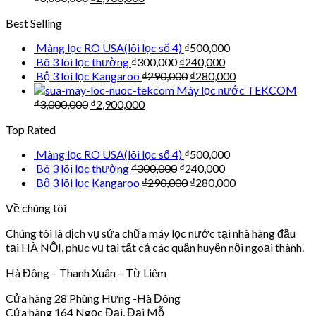
Best Selling
Màng lọc RO USA(lõi lọc số 4)
₫
500,000
Bô 3 lõi lọc thường
₫
300,000
₫
240,000
Bộ 3 lõi lọc Kangaroo
₫
290,000
₫
280,000
Máy lọc nước TEKCOM
₫
3,000,000
₫
2,900,000
Top Rated
Màng lọc RO USA(lõi lọc số 4)
₫
500,000
Bô 3 lõi lọc thường
₫
300,000
₫
240,000
Bộ 3 lõi lọc Kangaroo
₫
290,000
₫
280,000
Về chúng tôi
Chúng tôi là dịch vụ sửa chữa máy lọc nước tại nhà hàng đầu
tại HÀ NỘI, phục vụ tại tất cả các quận huyện nội ngoại thành.
Hà Đông – Thanh Xuân – Từ Liêm
Cửa hàng 28 Phùng Hưng -Hà Đông
Cửa hàng 164 Ngọc Đại, Đại Mỗ