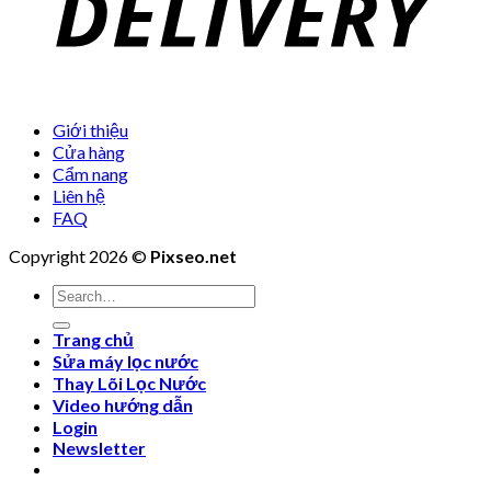
Giới thiệu
Cửa hàng
Cẩm nang
Liên hệ
FAQ
Copyright 2026 ©
Pixseo.net
Search
for:
Trang chủ
Sửa máy lọc nước
Thay Lõi Lọc Nước
Video hướng dẫn
Login
Newsletter