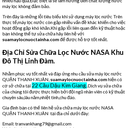
nhiều hậu quả.Đặc biệt là sẽ làm hưởng đến chất lượng nước
máy lọc không đảm bảo.
Trên đây là những lỗi tiêu biểu khi sử dụng máy lọc nước Trên
thực tế,máy lọc nước còn gặp nhiều vấn đề khác khiến cho việc
hoạt động gặp khó khăn.Khi gặp lỗi liên quan đến kỹ thuật hoặc
bạn không thể tự sửa chữa hãy liên hệ với
suamaylocnuoctainha.com
để được hỗ trợ tốt nhất.
Địa Chỉ Sửa Chữa Lọc Nước NASA Khu
Đô Thị Linh Đàm.
Nhằm phục vụ tốt nhất và đáp ứng nhu cầu sửa máy lọc nước
QUẬN THANH XUÂN,
suamaylocnuoctainha.com
hiện có
22 Cầu Dậu Kim Giang.
cơ sở chữa tại
.Dịch vụ sửa chữa
của chúng tôi được thực hiện bởi đội ngũ nhân viên có kỹ thuật
chuyên sâu,lâu năm,nhiệt tình,chu đáo.
Gia đình bạn có thể liên hệ sửa chữa máy lọc nước NASA
QUẬN THANH XUÂN tại địa chỉ dưới đây:
Email: tranvankhang79@gmail.com