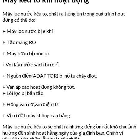
Máy lọc nước kêu to, phát ra tiếng ồn trong quá trình hoạt
động có thể do:
+ Máy lọc nước bị e khí
+ Tắc màng RO
+ Máy bơm bị mòn bi.
+Vòi lấy nước sạch bị rò rỉ.
+ Nguồn điện(ADAPTOR) bị nổ tụ,cháy diot.
+ Van áp cao hoạt động không tốt.
+ Lõi lọc bị bẩn tắc
+ Hỏng van cơ,van điện từ
+ Vị trí đặt máy không cân bằng
Máy lọc nước kêu to sẽ phát ra những tiếng ồn rất khó chịu,ảnh
hưởng đến sinh hoạt hằng ngày của gia đình bạn. Chính vì
vậy,việc sửa chữa lỗi này là cần thiết