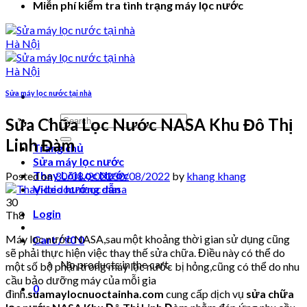
Miễn phí kiểm tra tình trạng máy lọc nước
Sửa máy lọc nước tại nhà
Search
Sửa Chữa Lọc Nước NASA Khu Đô Thị
for:
Linh Đàm
Trang chủ
Sửa máy lọc nước
Thay Lõi Lọc Nước
Posted on
30/08/2022
30/08/2022
by
khang khang
Video hướng dẫn
30
Login
Th8
Máy lọc nước NASA,sau một khoảng thời gian sử dụng cũng
Cart /
₫
0
0
sẽ phải thực hiện việc thay thế sửa chữa. Điều này có thể do
No products in the cart.
một số bộ phận trong máy lọc nước bị hỏng,cũng có thể do nhu
cầu bảo dưỡng máy của mỗi gia
0
đình.
suamaylocnuoctainha.com
cung cấp dịch vụ
sửa chữa