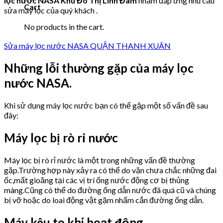
lọc nước NASA Khu Đô Thị Linh Đàm
nhằm đáp ứng nhu cầu
Cart
sửa máy lọc của quý khách .
No products in the cart.
Sửa máy lọc nước NASA QUẬN THANH XUÂN
Những lỗi thường gặp của máy lọc
nước NASA.
Khi sử dụng máy lọc nước bạn có thể gặp một số vấn đề sau
đây:
Máy lọc bị rò rỉ nước
Máy lọc bị rò rỉ nước là một trong những vấn đề thường
gặp.Trường hợp này xảy ra có thể do vặn chưa chắc những đai
ốc,mất gioăng tại các vị trí ống nước động cơ bị thủng
màng.Cũng có thể do đường ống dẫn nước đã quá cũ và chúng
bị vỡ hoặc do loai động vật gặm nhấm cắn đường ống dẫn.
Máy kêu to khi hoạt động