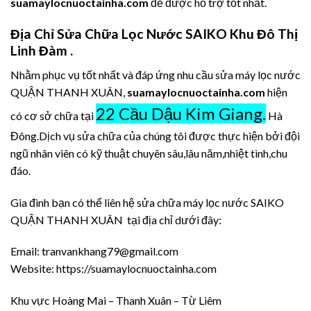
suamaylocnuoctainha.com
để được hỗ trợ tốt nhất.
Địa Chỉ Sửa Chữa Lọc Nước SAIKO Khu Đô Thị
Linh Đàm .
Nhằm phục vụ tốt nhất và đáp ứng nhu cầu sửa máy lọc nước
QUẬN THANH XUÂN,
suamaylocnuoctainha.com
hiện
22 Cầu Dậu Kim Giang.
có cơ sở chữa tại
Hà
Đông.Dịch vụ sửa chữa của chúng tôi được thực hiện bởi đội
ngũ nhân viên có kỹ thuật chuyên sâu,lâu năm,nhiệt tình,chu
đáo.
Gia đình bạn có thể liên hệ sửa chữa máy lọc nước SAIKO
QUẬN THANH XUÂN tại địa chỉ dưới đây:
Email: tranvankhang79@gmail.com
Website: https://suamaylocnuoctainha.com
Khu vực Hoàng Mai – Thanh Xuân – Từ Liêm