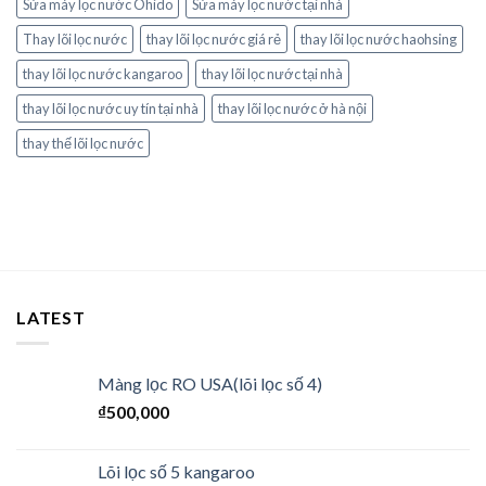
Sửa máy lọc nước Ohido
Sửa máy lọc nước tại nhà
Thay lõi lọc nước
thay lõi lọc nước giá rẻ
thay lõi lọc nước haohsing
thay lõi lọc nước kangaroo
thay lõi lọc nước tại nhà
thay lõi lọc nước uy tín tại nhà
thay lõi lọc nước ở hà nội
thay thế lõi lọc nước
LATEST
Màng lọc RO USA(lõi lọc số 4)
₫
500,000
Lõi lọc số 5 kangaroo