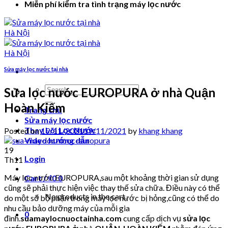
Miễn phí kiểm tra tình trạng máy lọc nước
Sửa máy lọc nước tại nhà
Search
Sửa lọc nước EUROPURA ở nhà Quận
for:
Hoàn Kiếm
Trang chủ
Sửa máy lọc nước
Thay Lõi Lọc Nước
Posted on
19/11/2021
19/11/2021
by
khang khang
Video hướng dẫn
19
Login
Th11
Máy lọc nước EUROPURA,sau một khoảng thời gian sử dụng
Cart /
₫
0
0
cũng sẽ phải thực hiện việc thay thế sửa chữa. Điều này có thể
No products in the cart.
do một số bộ phận trong máy lọc nước bị hỏng,cũng có thể do
nhu cầu bảo dưỡng máy của mỗi gia
0
đình.
suamaylocnuoctainha.com
cung cấp dịch vụ
sửa lọc