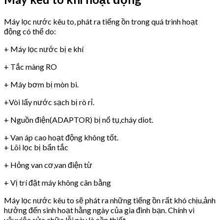
Máy lọc nước kêu to, phát ra tiếng ồn trong quá trình hoạt
động có thể do:
+ Máy lọc nước bị e khí
+ Tắc màng RO
+ Máy bơm bị mòn bi.
+Vòi lấy nước sạch bị rò rỉ.
+ Nguồn điện(ADAPTOR) bị nổ tụ,cháy diot.
+ Van áp cao hoạt động không tốt.
+ Lõi lọc bị bẩn tắc
+ Hỏng van cơ,van điện từ
+ Vị trí đặt máy không cân bằng
Máy lọc nước kêu to sẽ phát ra những tiếng ồn rất khó chịu,ảnh
hưởng đến sinh hoạt hằng ngày của gia đình bạn. Chính vì
vậy,việc sửa chữa lỗi này là cần thiết