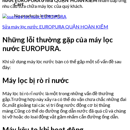
nước EUROPURA ở nhà QUẬN HOÀN KIẾM
nhằm đáp ứng
Cart
nhu cầu sửa chữa máy lọc của quý khách.
No products in the cart.
Sửa máy lọc nước EUROPURA QUẬN HOÀN KIẾM
Những lỗi thường gặp của máy lọc
nước EUROPURA.
Khi sử dụng máy lọc nước bạn có thể gặp một số vấn đề sau
đây:
Máy lọc bị rò rỉ nước
Máy lọc bị rò rỉ nước là một trong những vấn đề thường
gặp.Trường hợp này xảy ra có thể do vặn chưa chắc những đai
ốc,mất gioăng tại các vị trí ống nước động cơ bị thủng
màng.Cũng có thể do đường ống dẫn nước đã quá cũ và chúng
bị vỡ hoặc do loai động vật gặm nhấm cắn đường ống dẫn.
Máy kêu to khi hoạt động