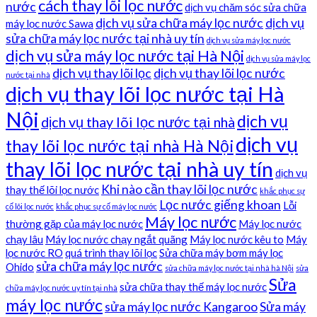
cách thay lõi lọc nước
nước
dịch vụ chăm sóc sửa chữa
dịch vụ sửa chữa máy lọc nước
dịch vụ
máy lọc nước Sawa
sửa chữa máy lọc nước tại nhà uy tín
dịch vụ sửa máy lọc nước
dịch vụ sửa máy lọc nước tại Hà Nội
dịch vụ sửa máy lọc
dịch vụ thay lõi lọc
dịch vụ thay lõi lọc nước
nước tại nhà
dịch vụ thay lõi lọc nước tại Hà
Nội
dịch vụ
dịch vụ thay lõi lọc nước tại nhà
dịch vụ
thay lõi lọc nước tại nhà Hà Nội
thay lõi lọc nước tại nhà uy tín
dịch vụ
Khi nào cần thay lõi lọc nước
thay thế lõi lọc nước
khắc phục sự
Lọc nước giếng khoan
Lỗi
cố lõi lọc nước
khắc phục sự cố máy lọc nước
Máy lọc nước
thường gặp của máy lọc nước
Máy lọc nước
chạy lâu
Máy lọc nước chạy ngắt quãng
Máy lọc nước kêu to
Máy
lọc nước RO
quá trình thay lõi lọc
Sửa chữa máy bơm máy lọc
sửa chữa máy lọc nước
Ohido
sửa chữa máy lọc nước tại nhà hà Nội
sửa
Sửa
sửa chữa thay thế máy lọc nước
chữa máy lọc nước uy tín tại nhà
máy lọc nước
sửa máy lọc nước Kangaroo
Sửa máy