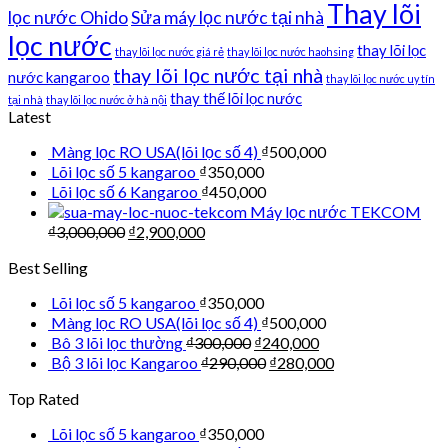
Thay lõi
lọc nước Ohido
Sửa máy lọc nước tại nhà
lọc nước
thay lõi lọc
thay lõi lọc nước giá rẻ
thay lõi lọc nước haohsing
thay lõi lọc nước tại nhà
nước kangaroo
thay lõi lọc nước uy tín
thay thế lõi lọc nước
tại nhà
thay lõi lọc nước ở hà nội
Latest
Màng lọc RO USA(lõi lọc số 4)
₫
500,000
Lõi lọc số 5 kangaroo
₫
350,000
Lõi lọc số 6 Kangaroo
₫
450,000
Máy lọc nước TEKCOM
₫
3,000,000
₫
2,900,000
Best Selling
Lõi lọc số 5 kangaroo
₫
350,000
Màng lọc RO USA(lõi lọc số 4)
₫
500,000
Bô 3 lõi lọc thường
₫
300,000
₫
240,000
Bộ 3 lõi lọc Kangaroo
₫
290,000
₫
280,000
Top Rated
Lõi lọc số 5 kangaroo
₫
350,000