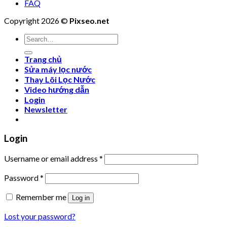
FAQ
Copyright 2026 ©
Pixseo.net
Search
for:
Trang chủ
Sửa máy lọc nước
Thay Lõi Lọc Nước
Video hướng dẫn
Login
Newsletter
Login
Username or email address
*
Password
*
Remember me
Log in
Lost your password?