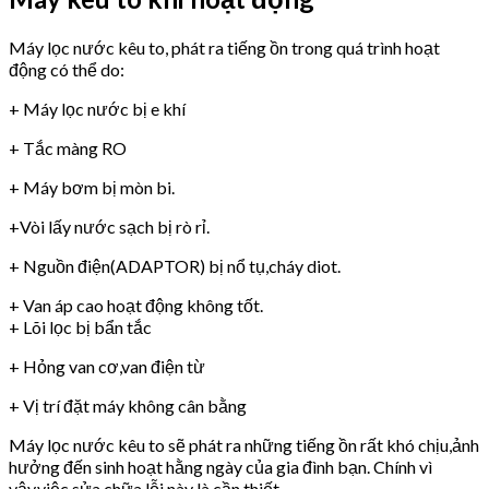
Máy lọc nước kêu to, phát ra tiếng ồn trong quá trình hoạt
động có thể do:
+ Máy lọc nước bị e khí
+ Tắc màng RO
+ Máy bơm bị mòn bi.
+Vòi lấy nước sạch bị rò rỉ.
+ Nguồn điện(ADAPTOR) bị nổ tụ,cháy diot.
+ Van áp cao hoạt động không tốt.
+ Lõi lọc bị bẩn tắc
+ Hỏng van cơ,van điện từ
+ Vị trí đặt máy không cân bằng
Máy lọc nước kêu to sẽ phát ra những tiếng ồn rất khó chịu,ảnh
hưởng đến sinh hoạt hằng ngày của gia đình bạn. Chính vì
vậy,việc sửa chữa lỗi này là cần thiết