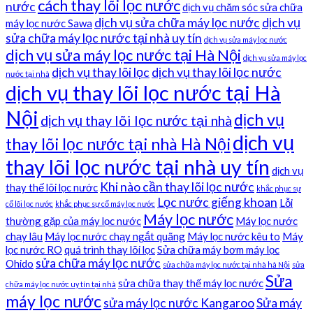
cách thay lõi lọc nước
nước
dịch vụ chăm sóc sửa chữa
dịch vụ sửa chữa máy lọc nước
dịch vụ
máy lọc nước Sawa
sửa chữa máy lọc nước tại nhà uy tín
dịch vụ sửa máy lọc nước
dịch vụ sửa máy lọc nước tại Hà Nội
dịch vụ sửa máy lọc
dịch vụ thay lõi lọc
dịch vụ thay lõi lọc nước
nước tại nhà
dịch vụ thay lõi lọc nước tại Hà
Nội
dịch vụ
dịch vụ thay lõi lọc nước tại nhà
dịch vụ
thay lõi lọc nước tại nhà Hà Nội
thay lõi lọc nước tại nhà uy tín
dịch vụ
Khi nào cần thay lõi lọc nước
thay thế lõi lọc nước
khắc phục sự
Lọc nước giếng khoan
Lỗi
cố lõi lọc nước
khắc phục sự cố máy lọc nước
Máy lọc nước
thường gặp của máy lọc nước
Máy lọc nước
chạy lâu
Máy lọc nước chạy ngắt quãng
Máy lọc nước kêu to
Máy
lọc nước RO
quá trình thay lõi lọc
Sửa chữa máy bơm máy lọc
sửa chữa máy lọc nước
Ohido
sửa chữa máy lọc nước tại nhà hà Nội
sửa
Sửa
sửa chữa thay thế máy lọc nước
chữa máy lọc nước uy tín tại nhà
máy lọc nước
sửa máy lọc nước Kangaroo
Sửa máy