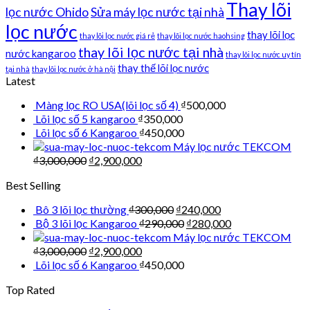
Thay lõi
lọc nước Ohido
Sửa máy lọc nước tại nhà
lọc nước
thay lõi lọc
thay lõi lọc nước giá rẻ
thay lõi lọc nước haohsing
thay lõi lọc nước tại nhà
nước kangaroo
thay lõi lọc nước uy tín
thay thế lõi lọc nước
tại nhà
thay lõi lọc nước ở hà nội
Latest
Màng lọc RO USA(lõi lọc số 4)
₫
500,000
Lõi lọc số 5 kangaroo
₫
350,000
Lõi lọc số 6 Kangaroo
₫
450,000
Máy lọc nước TEKCOM
₫
3,000,000
₫
2,900,000
Best Selling
Bô 3 lõi lọc thường
₫
300,000
₫
240,000
Bộ 3 lõi lọc Kangaroo
₫
290,000
₫
280,000
Máy lọc nước TEKCOM
₫
3,000,000
₫
2,900,000
Lõi lọc số 6 Kangaroo
₫
450,000
Top Rated