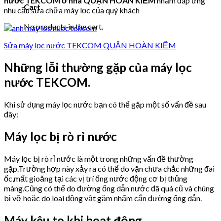
nước TEKCOM ở nhà QUẬN HOÀN KIẾM
nhằm đáp ứng
Cart
nhu cầu sửa chữa máy lọc của quý khách
No products in the cart.
Sửa máy lọc nước TEKCOM QUẬN HOÀN KIẾM
Những lỗi thường gặp của máy lọc
nước TEKCOM.
Khi sử dụng máy lọc nước bạn có thể gặp một số vấn đề sau
đây:
Máy lọc bị rò rỉ nước
Máy lọc bị rò rỉ nước là một trong những vấn đề thường
gặp.Trường hợp này xảy ra có thể do vặn chưa chắc những đai
ốc,mất gioăng tại các vị trí ống nước động cơ bị thủng
màng.Cũng có thể do đường ống dẫn nước đã quá cũ và chúng
bị vỡ hoặc do loai động vật gặm nhấm cắn đường ống dẫn.
Máy kêu to khi hoạt động