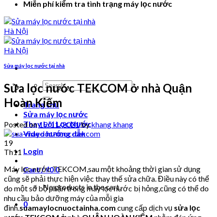
Miễn phí kiểm tra tình trạng máy lọc nước
Sửa máy lọc nước tại nhà
Search
Sửa lọc nước TEKCOM ở nhà Quận
for:
Hoàn Kiếm
Trang chủ
Sửa máy lọc nước
Thay Lõi Lọc Nước
Posted on
19/11/2021
by
khang khang
Video hướng dẫn
19
Login
Th11
Máy lọc nước TEKCOM,sau một khoảng thời gian sử dụng
Cart /
₫
0
0
cũng sẽ phải thực hiện việc thay thế sửa chữa. Điều này có thể
No products in the cart.
do một số bộ phận trong máy lọc nước bị hỏng,cũng có thể do
nhu cầu bảo dưỡng máy của mỗi gia
0
đình.
suamaylocnuoctainha.com
cung cấp dịch vụ
sửa lọc