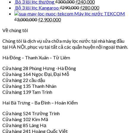
Bô 3 lõi lọc thường
₫
300,000
₫
240,000
Bộ 3 lõi lọc Kangaroo
₫
290,000
₫
280,000
Máy lọc nước TEKCOM
₫
3,000,000
₫
2,900,000
Về chúng tôi
Chúng tôi là dịch vụ sửa chữa máy lọc nước tại nhà hàng đầu
tại HÀ NỘI, phục vụ tại tất cả các quận huyện nội ngoại thành.
Hà Đông – Thanh Xuân – Từ Liêm
Cửa hàng 28 Phùng Hưng -Hà Đông
Cửa hàng 164 Ngọc Đại, Đại Mỗ
Cửa hàng 22 cầu dậu
Cửa hàng 135 Thanh Nhàn
Cửa hàng 139 Tam Trinh
Hai Bà Trưng – Ba Đình – Hoàn Kiếm
Cửa hàng 524 Trường Trinh
Cửa hàng 102 Kim Mã
Cửa hàng 85 Láng Hạ
Cửa hàng 241 Hoàng Quốc Việt