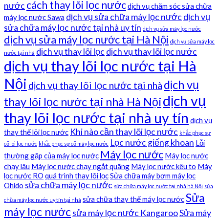
cách thay lõi lọc nước
nước
dịch vụ chăm sóc sửa chữa
dịch vụ sửa chữa máy lọc nước
dịch vụ
máy lọc nước Sawa
sửa chữa máy lọc nước tại nhà uy tín
dịch vụ sửa máy lọc nước
dịch vụ sửa máy lọc nước tại Hà Nội
dịch vụ sửa máy lọc
dịch vụ thay lõi lọc
dịch vụ thay lõi lọc nước
nước tại nhà
dịch vụ thay lõi lọc nước tại Hà
Nội
dịch vụ
dịch vụ thay lõi lọc nước tại nhà
dịch vụ
thay lõi lọc nước tại nhà Hà Nội
thay lõi lọc nước tại nhà uy tín
dịch vụ
Khi nào cần thay lõi lọc nước
thay thế lõi lọc nước
khắc phục sự
Lọc nước giếng khoan
Lỗi
cố lõi lọc nước
khắc phục sự cố máy lọc nước
Máy lọc nước
thường gặp của máy lọc nước
Máy lọc nước
chạy lâu
Máy lọc nước chạy ngắt quãng
Máy lọc nước kêu to
Máy
lọc nước RO
quá trình thay lõi lọc
Sửa chữa máy bơm máy lọc
sửa chữa máy lọc nước
Ohido
sửa chữa máy lọc nước tại nhà hà Nội
sửa
Sửa
sửa chữa thay thế máy lọc nước
chữa máy lọc nước uy tín tại nhà
máy lọc nước
sửa máy lọc nước Kangaroo
Sửa máy