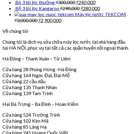
Bô 3 lõi lọc thường
₫
300,000
₫
240,000
Bộ 3 lõi lọc Kangaroo
₫
290,000
₫
280,000
Máy lọc nước TEKCOM
₫
3,000,000
₫
2,900,000
Về chúng tôi
Chúng tôi là dịch vụ sửa chữa máy lọc nước tại nhà hàng đầu
tại HÀ NỘI, phục vụ tại tất cả các quận huyện nội ngoại thành.
Hà Đông – Thanh Xuân – Từ Liêm
Cửa hàng 28 Phùng Hưng -Hà Đông
Cửa hàng 164 Ngọc Đại, Đại Mỗ
Cửa hàng 22 cầu dậu
Cửa hàng 135 Thanh Nhàn
Cửa hàng 139 Tam Trinh
Hai Bà Trưng – Ba Đình – Hoàn Kiếm
Cửa hàng 524 Trường Trinh
Cửa hàng 102 Kim Mã
Cửa hàng 85 Láng Hạ
Cửa hàng 241 Hoàng Quốc Việt