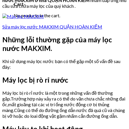
nước MAKXIM ở nhà QUẬN HOÀN KIẾM
nhằm đáp ứng nhu
Cart
cầu sửa chữa máy lọc của quý khách .
No products in the cart.
Sửa máy lọc nước MAKXIM QUẬN HOÀN KIẾM
Những lỗi thường gặp của máy lọc
nước MAKXIM.
Khi sử dụng máy lọc nước bạn có thể gặp một số vấn đề sau
đây:
Máy lọc bị rò rỉ nước
Máy lọc bị rò rỉ nước là một trong những vấn đề thường
gặp.Trường hợp này xảy ra có thể do vặn chưa chắc những đai
ốc,mất gioăng tại các vị trí ống nước động cơ bị thủng
màng.Cũng có thể do đường ống dẫn nước đã quá cũ và chúng
bị vỡ hoặc do loai động vật gặm nhấm cắn đường ống dẫn.
Máy kêu to khi hoạt động