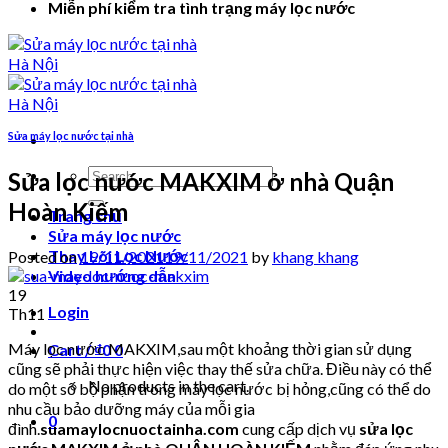
Miễn phí kiểm tra tình trạng máy lọc nước
Sửa máy lọc nước tại nhà
Search
Sửa lọc nước MAKXIM ở nhà Quận
for:
Hoàn Kiếm
Trang chủ
Sửa máy lọc nước
Thay Lõi Lọc Nước
Posted on
19/11/2021
19/11/2021
by
khang khang
Video hướng dẫn
19
Login
Th11
Máy lọc nước MAKXIM,sau một khoảng thời gian sử dụng
Cart /
₫
0
0
cũng sẽ phải thực hiện việc thay thế sửa chữa. Điều này có thể
No products in the cart.
do một số bộ phận trong máy lọc nước bị hỏng,cũng có thể do
nhu cầu bảo dưỡng máy của mỗi gia
0
đình.
suamaylocnuoctainha.com
cung cấp dịch vụ
sửa lọc