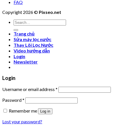
FAQ
Copyright 2026 ©
Pixseo.net
Search
for:
Trang chủ
Sửa máy lọc nước
Thay Lõi Lọc Nước
Video hướng dẫn
Login
Newsletter
Login
Username or email address
*
Password
*
Remember me
Log in
Lost your password?