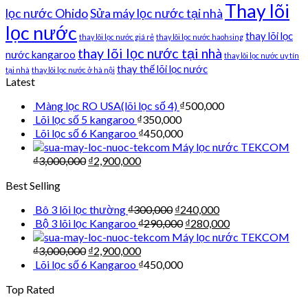
Thay lõi
lọc nước Ohido
Sửa máy lọc nước tại nhà
lọc nước
thay lõi lọc
thay lõi lọc nước giá rẻ
thay lõi lọc nước haohsing
thay lõi lọc nước tại nhà
nước kangaroo
thay lõi lọc nước uy tín
thay thế lõi lọc nước
tại nhà
thay lõi lọc nước ở hà nội
Latest
Màng lọc RO USA(lõi lọc số 4)
₫
500,000
Lõi lọc số 5 kangaroo
₫
350,000
Lõi lọc số 6 Kangaroo
₫
450,000
Máy lọc nước TEKCOM
₫
3,000,000
₫
2,900,000
Best Selling
Bô 3 lõi lọc thường
₫
300,000
₫
240,000
Bộ 3 lõi lọc Kangaroo
₫
290,000
₫
280,000
Máy lọc nước TEKCOM
₫
3,000,000
₫
2,900,000
Lõi lọc số 6 Kangaroo
₫
450,000
Top Rated