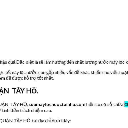
u hậu quả.Đặc biệt là sẽ làm hưởng đến chất lượng nước máy lọc
hực tế,máy lọc nước còn gặp nhiều vấn đề khác khiến cho việc hoạ
com
để được hỗ trợ tốt nhất.
UẬN TÂY HỒ.
c
 QUẬN TÂY HỒ,
suamaylocnuoctainha.com
hiện có cơ sở chữa
 tinh thần trách nhiệm cao.
 QUẬN TÂY HỒ tại địa chỉ dưới đây: