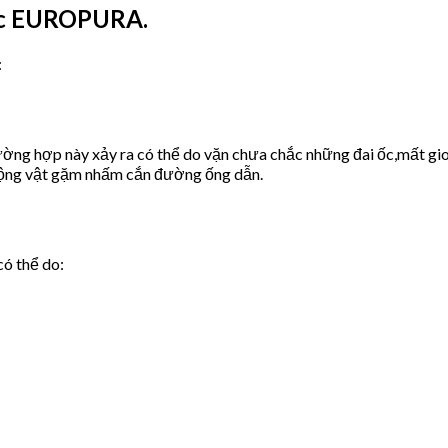
ớc EUROPURA.
:
ờng hợp này xảy ra có thể do vặn chưa chắc những đai ốc,mất gio
động vật gặm nhấm cắn đường ống dẫn.
có thể do: