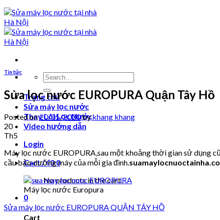
Tin tức
Search
for:
Sửa lọc nước EUROPURA Quận Tây Hồ
Trang chủ
Sửa máy lọc nước
Thay Lõi Lọc Nước
Posted on
20/05/2020
by
khang khang
20
Video hướng dẫn
Th5
Login
Máy lọc nước EUROPURA,sau một khoảng thời gian sử dụng cũng s
cầu bảo dưỡng máy của mỗi gia đình.
suamaylocnuoctainha.c
Cart /
₫
0
0
No products in the cart.
Máy lọc nước Europura
0
Sửa máy lọc nước EUROPURA QUẬN TÂY HỒ
Cart