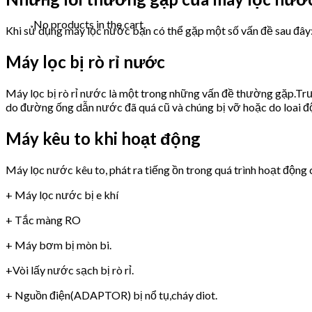
No products in the cart.
Khi sử dụng máy lọc nước bạn có thể gặp một số vấn đề sau đây
Máy lọc bị rò rỉ nước
Máy lọc bị rò rỉ nước là một trong những vấn đề thường gặp.Trư
do đường ống dẫn nước đã quá cũ và chúng bị vỡ hoặc do loai 
Máy kêu to khi hoạt động
Máy lọc nước kêu to, phát ra tiếng ồn trong quá trình hoạt động 
+ Máy lọc nước bị e khí
+ Tắc màng RO
+ Máy bơm bị mòn bi.
+Vòi lấy nước sạch bị rò rỉ.
+ Nguồn điện(ADAPTOR) bị nổ tụ,cháy diot.