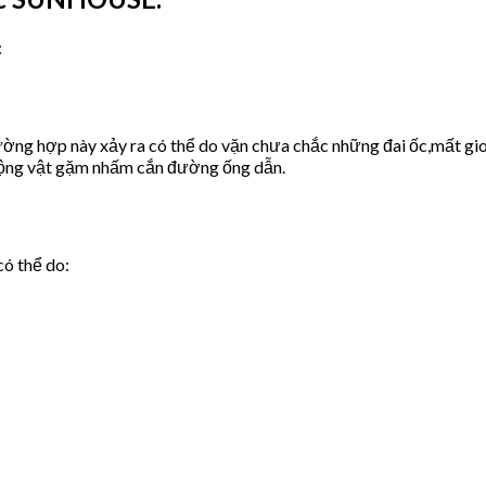
:
ờng hợp này xảy ra có thể do vặn chưa chắc những đai ốc,mất gio
động vật gặm nhấm cắn đường ống dẫn.
có thể do: