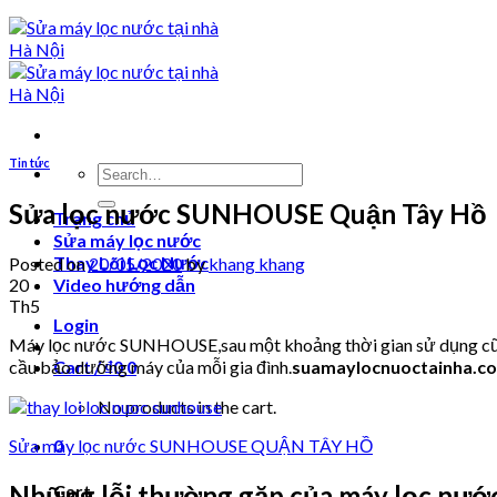
Tin tức
Search
for:
Sửa lọc nước SUNHOUSE Quận Tây Hồ
Trang chủ
Sửa máy lọc nước
Thay Lõi Lọc Nước
Posted on
20/05/2020
by
khang khang
20
Video hướng dẫn
Th5
Login
Máy lọc nước SUNHOUSE,sau một khoảng thời gian sử dụng cũng s
cầu bảo dưỡng máy của mỗi gia đình.
suamaylocnuoctainha.c
Cart /
₫
0
0
No products in the cart.
Sửa máy lọc nước SUNHOUSE QUẬN TÂY HỒ
0
Những lỗi thường gặp của máy lọc nư
Cart