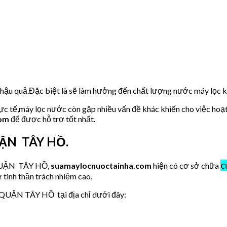
u hậu quả.Đặc biệt là sẽ làm hưởng đến chất lượng nước máy lọc
hực tế,máy lọc nước còn gặp nhiều vấn đề khác khiến cho việc hoạ
com
để được hỗ trợ tốt nhất.
UẬN TÂY HỒ.
c
 QUẬN TÂY HỒ,
suamaylocnuoctainha.com
hiện có cơ sở chữa
 tinh thần trách nhiệm cao.
 QUẬN TÂY HỒ tại địa chỉ dưới đây: