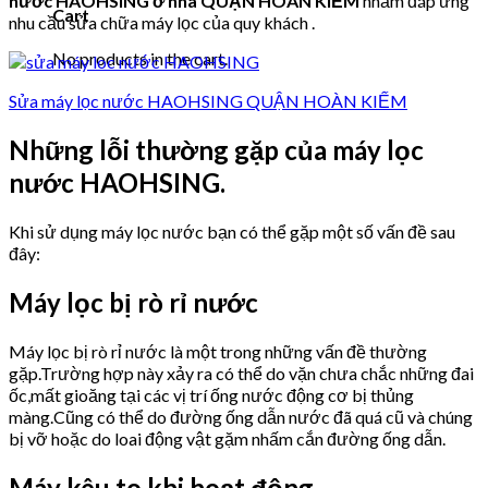
nước HAOHSING ở nhà QUẬN HOÀN KIẾM
nhằm đáp ứng
Cart
nhu cầu sửa chữa máy lọc của quy khách .
No products in the cart.
Sửa máy lọc nước HAOHSING QUẬN HOÀN KIẾM
Những lỗi thường gặp của máy lọc
nước HAOHSING.
Khi sử dụng máy lọc nước bạn có thể gặp một số vấn đề sau
đây:
Máy lọc bị rò rỉ nước
Máy lọc bị rò rỉ nước là một trong những vấn đề thường
gặp.Trường hợp này xảy ra có thể do vặn chưa chắc những đai
ốc,mất gioăng tại các vị trí ống nước động cơ bị thủng
màng.Cũng có thể do đường ống dẫn nước đã quá cũ và chúng
bị vỡ hoặc do loai động vật gặm nhấm cắn đường ống dẫn.
Máy kêu to khi hoạt động