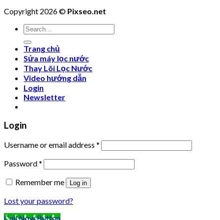
Copyright 2026 ©
Pixseo.net
Search
for:
Trang chủ
Sửa máy lọc nước
Thay Lõi Lọc Nước
Video hướng dẫn
Login
Newsletter
Login
Username or email address
*
Password
*
Remember me
Log in
Lost your password?
Call Now Button