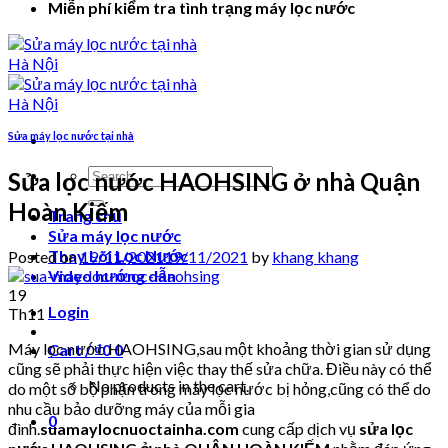
Miễn phí kiểm tra tình trạng máy lọc nước
Sửa máy lọc nước tại nhà
Search
Sửa lọc nước HAOHSING ở nhà Quận
for:
Hoàn Kiếm
Trang chủ
Sửa máy lọc nước
Thay Lõi Lọc Nước
Posted on
19/11/2021
19/11/2021
by
khang khang
Video hướng dẫn
19
Login
Th11
Máy lọc nước HAOHSING,sau một khoảng thời gian sử dụng
Cart /
₫
0
0
cũng sẽ phải thực hiện việc thay thế sửa chữa. Điều này có thể
No products in the cart.
do một số bộ phận trong máy lọc nước bị hỏng,cũng có thể do
nhu cầu bảo dưỡng máy của mỗi gia
0
đình.
suamaylocnuoctainha.com
cung cấp dịch vụ
sửa lọc