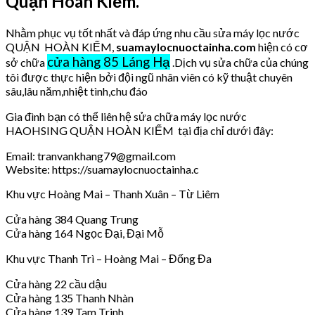
Quận Hoàn Kiếm.
Nhằm phục vụ tốt nhất và đáp ứng nhu cầu sửa máy lọc nước
QUẬN HOÀN KIẾM,
suamaylocnuoctainha.com
hiện có cơ
cửa hàng 85 Láng Hạ
sở chữa
.Dịch vụ sửa chữa của chúng
tôi được thực hiện bởi đội ngũ nhân viên có kỹ thuật chuyên
sâu,lâu năm,nhiệt tình,chu đáo
Gia đình bạn có thể liên hệ sửa chữa máy lọc nước
HAOHSING QUẬN HOÀN KIẾM tại địa chỉ dưới đây:
Email: tranvankhang79@gmail.com
Website: https://suamaylocnuoctainha.c
Khu vực Hoàng Mai – Thanh Xuân – Từ Liêm
Cửa hàng 384 Quang Trung
Cửa hàng 164 Ngọc Đại, Đại Mỗ
Khu vực Thanh Trì – Hoàng Mai – Đống Đa
Cửa hàng 22 cầu dậu
Cửa hàng 135 Thanh Nhàn
Cửa hàng 139 Tam Trinh