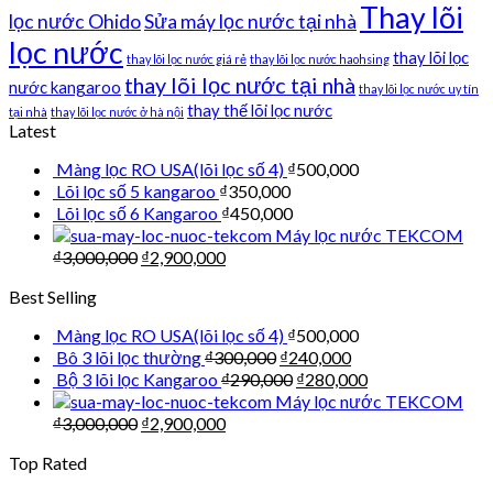
Thay lõi
lọc nước Ohido
Sửa máy lọc nước tại nhà
lọc nước
thay lõi lọc
thay lõi lọc nước giá rẻ
thay lõi lọc nước haohsing
thay lõi lọc nước tại nhà
nước kangaroo
thay lõi lọc nước uy tín
thay thế lõi lọc nước
tại nhà
thay lõi lọc nước ở hà nội
Latest
Màng lọc RO USA(lõi lọc số 4)
₫
500,000
Lõi lọc số 5 kangaroo
₫
350,000
Lõi lọc số 6 Kangaroo
₫
450,000
Máy lọc nước TEKCOM
₫
3,000,000
₫
2,900,000
Best Selling
Màng lọc RO USA(lõi lọc số 4)
₫
500,000
Bô 3 lõi lọc thường
₫
300,000
₫
240,000
Bộ 3 lõi lọc Kangaroo
₫
290,000
₫
280,000
Máy lọc nước TEKCOM
₫
3,000,000
₫
2,900,000
Top Rated