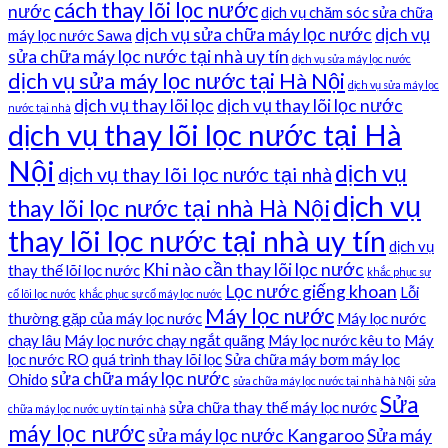
cách thay lõi lọc nước
nước
dịch vụ chăm sóc sửa chữa
dịch vụ sửa chữa máy lọc nước
dịch vụ
máy lọc nước Sawa
sửa chữa máy lọc nước tại nhà uy tín
dịch vụ sửa máy lọc nước
dịch vụ sửa máy lọc nước tại Hà Nội
dịch vụ sửa máy lọc
dịch vụ thay lõi lọc
dịch vụ thay lõi lọc nước
nước tại nhà
dịch vụ thay lõi lọc nước tại Hà
Nội
dịch vụ
dịch vụ thay lõi lọc nước tại nhà
dịch vụ
thay lõi lọc nước tại nhà Hà Nội
thay lõi lọc nước tại nhà uy tín
dịch vụ
Khi nào cần thay lõi lọc nước
thay thế lõi lọc nước
khắc phục sự
Lọc nước giếng khoan
Lỗi
cố lõi lọc nước
khắc phục sự cố máy lọc nước
Máy lọc nước
thường gặp của máy lọc nước
Máy lọc nước
chạy lâu
Máy lọc nước chạy ngắt quãng
Máy lọc nước kêu to
Máy
lọc nước RO
quá trình thay lõi lọc
Sửa chữa máy bơm máy lọc
sửa chữa máy lọc nước
Ohido
sửa chữa máy lọc nước tại nhà hà Nội
sửa
Sửa
sửa chữa thay thế máy lọc nước
chữa máy lọc nước uy tín tại nhà
máy lọc nước
sửa máy lọc nước Kangaroo
Sửa máy