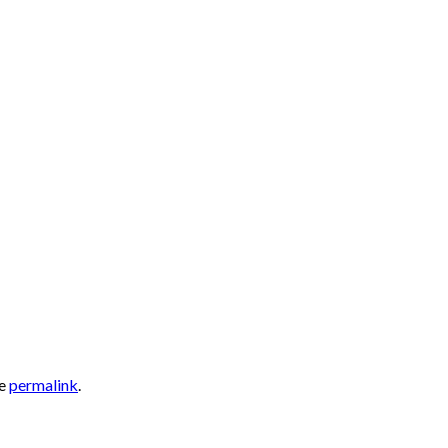
he
permalink
.