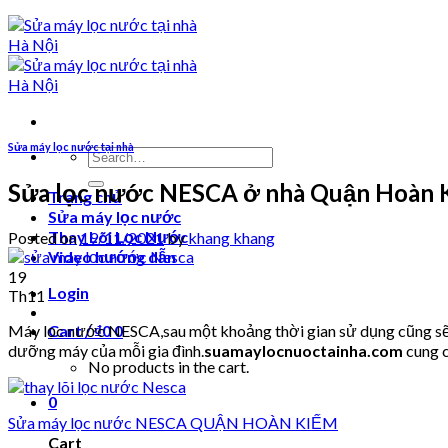
Sửa máy lọc nước tại nhà
Search
for:
Sửa lọc nước NESCA ở nhà Quận Hoàn 
Trang chủ
Sửa máy lọc nước
Thay Lõi Lọc Nước
Posted on
19/11/2021
by
khang khang
Video hướng dẫn
19
Login
Th11
Máy lọc nước NESCA,sau một khoảng thời gian sử dụng cũng sẽ p
Cart /
₫
0
0
dưỡng máy của mỗi gia đình.
suamaylocnuoctainha.com
cung c
No products in the cart.
0
Sửa máy lọc nước NESCA QUẬN HOÀN KIẾM
Cart