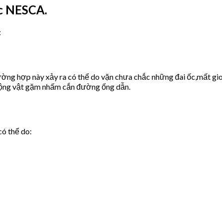
c NESCA.
:
ờng hợp này xảy ra có thể do vặn chưa chắc những đai ốc,mất gio
động vật gặm nhấm cắn đường ống dẫn.
có thể do: