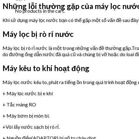
Những lỗi thường gặp của máy lọc nướ
No products in the cart.
Khi sử dụng máy lọc nước bạn có thể gặp một số vấn đề sau đây
Máy lọc bị rò rỉ nước
Máy lọc bị rò rỉ nước là một trong những vấn đề thường gặp.Trư
do đường ống dẫn nước đã quá cũ và chúng bị vỡ hoặc do loai 
Máy kêu to khi hoạt động
Máy lọc nước kêu to, phát ra tiếng ồn trong quá trình hoạt động 
+ Máy lọc nước bị e khí
+ Tắc màng RO
+ Máy bơm bị mòn bi.
+Vòi lấy nước sạch bị rò rỉ.
+ Nguồn điện(ADAPTOR) bị nổ tụ,cháy diot.