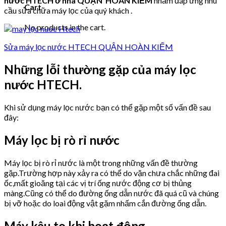
nước HTECH ở nhà QUẬN HOÀN KIẾM
nhằm đáp ứng nhu
Cart
cầu sửa chữa máy lọc của quý khách .
No products in the cart.
Sửa máy lọc nước HTECH QUẬN HOÀN KIẾM
Những lỗi thường gặp của máy lọc
nước HTECH.
Khi sử dụng máy lọc nước bạn có thể gặp một số vấn đề sau
đây:
Máy lọc bị rò rỉ nước
Máy lọc bị rò rỉ nước là một trong những vấn đề thường
gặp.Trường hợp này xảy ra có thể do vặn chưa chắc những đai
ốc,mất gioăng tại các vị trí ống nước động cơ bị thủng
màng.Cũng có thể do đường ống dẫn nước đã quá cũ và chúng
bị vỡ hoặc do loai động vật gặm nhấm cắn đường ống dẫn.
Máy kêu to khi hoạt động