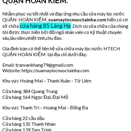
QUẬN HOÀN KIẾM.
Nhằm phục vụ tốt nhất và đáp ứng nhu cầu sửa máy lọc nước
QUẬN HOÀN KIẾM,
suamaylocnuoctainha.com
hiện có cơ
cửa hàng 85 Láng Hạ
sở chữa
.Dịch vụ sửa chữa của chúng
tôi được thực hiện bởi đội ngũ nhân viên có kỹ thuật chuyên
sâu,lâu năm,nhiệt tình,chu đáo.
Gia đình bạn có thể liên hệ sửa chữa máy lọc nước HTECH
QUẬN HOÀN KIẾM tại địa chỉ dưới đây:
Email: tranvankhang79@gmail.com
Website: https://suamaylocnuoctainha.com
Khu vực Hoàng Mai – Thanh Xuân – Từ Liêm
Cửa hàng 384 Quang Trung
Cửa hàng 164 Ngọc Đại, Đại Mỗ
Khu vực Thanh Trì – Hoàng Mai – Đống Đa
Cửa hàng 22 cầu dậu
Cửa hàng 135 Thanh Nhàn
Cửa hàng 139 Tam Trinh