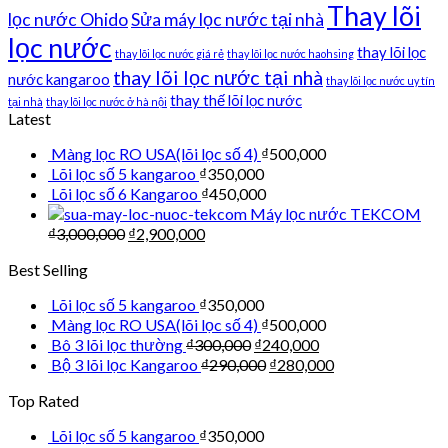
Thay lõi
lọc nước Ohido
Sửa máy lọc nước tại nhà
lọc nước
thay lõi lọc
thay lõi lọc nước giá rẻ
thay lõi lọc nước haohsing
thay lõi lọc nước tại nhà
nước kangaroo
thay lõi lọc nước uy tín
thay thế lõi lọc nước
tại nhà
thay lõi lọc nước ở hà nội
Latest
Màng lọc RO USA(lõi lọc số 4)
₫
500,000
Lõi lọc số 5 kangaroo
₫
350,000
Lõi lọc số 6 Kangaroo
₫
450,000
Máy lọc nước TEKCOM
₫
3,000,000
₫
2,900,000
Best Selling
Lõi lọc số 5 kangaroo
₫
350,000
Màng lọc RO USA(lõi lọc số 4)
₫
500,000
Bô 3 lõi lọc thường
₫
300,000
₫
240,000
Bộ 3 lõi lọc Kangaroo
₫
290,000
₫
280,000
Top Rated
Lõi lọc số 5 kangaroo
₫
350,000