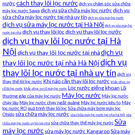
cách thay lõi lọc nước
nước
dịch vụ chăm sóc sửa chữa
dịch vụ sửa chữa máy lọc nước
dịch vụ
máy lọc nước Sawa
sửa chữa máy lọc nước tại nhà uy tín
dịch vụ sửa máy lọc nước
dịch vụ sửa máy lọc nước tại Hà Nội
dịch vụ sửa máy lọc
dịch vụ thay lõi lọc
dịch vụ thay lõi lọc nước
nước tại nhà
dịch vụ thay lõi lọc nước tại Hà
Nội
dịch vụ
dịch vụ thay lõi lọc nước tại nhà
dịch vụ
thay lõi lọc nước tại nhà Hà Nội
thay lõi lọc nước tại nhà uy tín
dịch vụ
Khi nào cần thay lõi lọc nước
thay thế lõi lọc nước
khắc phục sự
Lọc nước giếng khoan
Lỗi
cố lõi lọc nước
khắc phục sự cố máy lọc nước
Máy lọc nước
thường gặp của máy lọc nước
Máy lọc nước
chạy lâu
Máy lọc nước chạy ngắt quãng
Máy lọc nước kêu to
Máy
lọc nước RO
quá trình thay lõi lọc
Sửa chữa máy bơm máy lọc
sửa chữa máy lọc nước
Ohido
sửa chữa máy lọc nước tại nhà hà Nội
sửa
Sửa
sửa chữa thay thế máy lọc nước
chữa máy lọc nước uy tín tại nhà
máy lọc nước
sửa máy lọc nước Kangaroo
Sửa máy