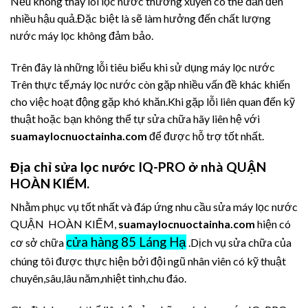
Nếu không thay lõi lọc nước thường xuyên có thể dẫn đến
nhiều hậu quả.Đặc biệt là sẽ làm hưởng đến chất lượng
nước máy lọc không đảm bảo.
Trên đây là những lỗi tiêu biểu khi sử dụng máy lọc nước
Trên thực tế,máy lọc nước còn gặp nhiều vấn đề khác khiến
cho việc hoạt động gặp khó khăn.Khi gặp lỗi liên quan đến kỹ
thuật hoặc bạn không thể tự sửa chữa hãy liên hệ với
suamaylocnuoctainha.com
để được hỗ trợ tốt nhất.
Địa chỉ sửa lọc nước IQ-PRO ở nhà QUẬN
HOÀN KIẾM.
Nhằm phục vụ tốt nhất và đáp ứng nhu cầu sửa máy lọc nước
QUẬN HOÀN KIẾM,
suamaylocnuoctainha.com
hiện có
cửa hàng 85 Láng Hạ
cơ sở chữa
.Dịch vụ sửa chữa của
chúng tôi được thực hiện bởi đội ngũ nhân viên có kỹ thuật
chuyên,sâu,lâu năm,nhiệt tình,chu đáo.