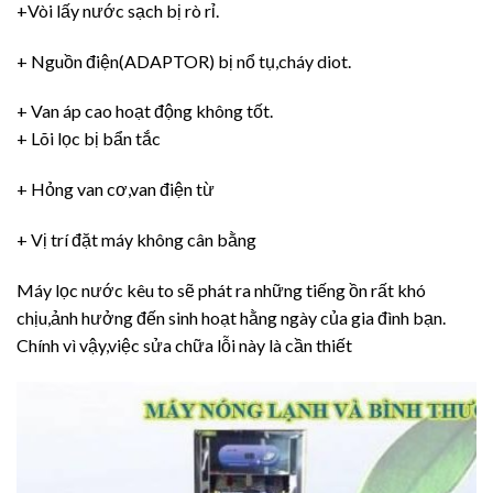
+Vòi lấy nước sạch bị rò rỉ.
+ Nguồn điện(ADAPTOR) bị nổ tụ,cháy diot.
+ Van áp cao hoạt động không tốt.
+ Lõi lọc bị bẩn tắc
+ Hỏng van cơ,van điện từ
+ Vị trí đặt máy không cân bằng
Máy lọc nước kêu to sẽ phát ra những tiếng ồn rất khó
chịu,ảnh hưởng đến sinh hoạt hằng ngày của gia đình bạn.
Chính vì vậy,việc sửa chữa lỗi này là cần thiết