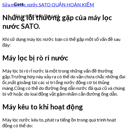
Cart
Sửa máy lọc nước SATO QUẬN HOÀN KIẾM
No products in the cart.
Những lỗi thường gặp của máy lọc
nước SATO.
Khi sử dụng máy lọc nước bạn có thể gặp một số vấn đề sau
đây:
Máy lọc bị rò rỉ nước
Máy lọc bị rò rỉ nước là một trong những vấn đề thường
gặp.Trường hợp này xảy ra có thể do vặn chưa chắc những đai
ốc,mất gioăng tại các vị trí ống nước động cơ bị thủng
màng.Cũng có thể do đường ống dẫn nước đã quá cũ và chúng
bị vỡ hoặc do loai động vật gặm nhấm cắn đường ống dẫn.
Máy kêu to khi hoạt động
Máy lọc nước kêu to, phát ra tiếng ồn trong quá trình hoạt
động có thể do: