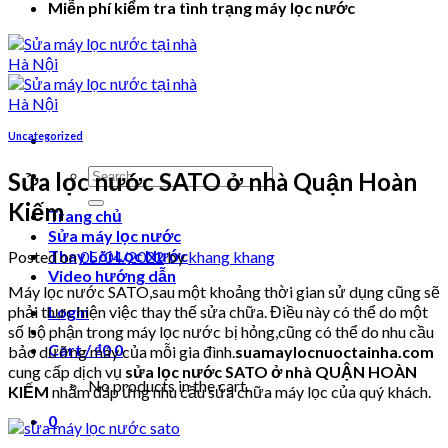
Miễn phí kiểm tra tình trạng máy lọc nước
Uncategorized
Search
Sửa lọc nước SATO ở nhà Quận Hoàn
for:
Kiếm
Trang chủ
Sửa máy lọc nước
Thay Lõi Lọc Nước
Posted on
05/04/2022
by
khang khang
Video hướng dẫn
Máy lọc nước SATO,sau một khoảng thời gian sử dụng cũng sẽ
phải thực hiện việc thay thế sửa chữa. Điều này có thể do một
Login
số bộ phận trong máy lọc nước bị hỏng,cũng có thể do nhu cầu
Cart /
₫
0
0
bảo dưỡng máy của mỗi gia đình.
suamaylocnuoctainha.com
cung cấp dịch vụ
sửa lọc nước SATO ở nhà QUẬN HOÀN
No products in the cart.
KIẾM
nhằm đáp ứng nhu cầu sửa chữa máy lọc của quý khách.
0