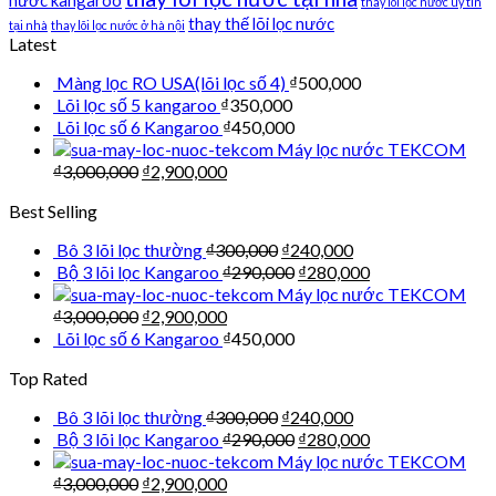
thay lõi lọc nước uy tín
thay thế lõi lọc nước
tại nhà
thay lõi lọc nước ở hà nội
Latest
Màng lọc RO USA(lõi lọc số 4)
₫
500,000
Lõi lọc số 5 kangaroo
₫
350,000
Lõi lọc số 6 Kangaroo
₫
450,000
Máy lọc nước TEKCOM
₫
3,000,000
₫
2,900,000
Best Selling
Bô 3 lõi lọc thường
₫
300,000
₫
240,000
Bộ 3 lõi lọc Kangaroo
₫
290,000
₫
280,000
Máy lọc nước TEKCOM
₫
3,000,000
₫
2,900,000
Lõi lọc số 6 Kangaroo
₫
450,000
Top Rated
Bô 3 lõi lọc thường
₫
300,000
₫
240,000
Bộ 3 lõi lọc Kangaroo
₫
290,000
₫
280,000
Máy lọc nước TEKCOM
₫
3,000,000
₫
2,900,000