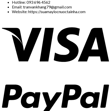
Hotline: 093 696 4562
Email: tranvankhang79@gmail.com
Website: https://suamaylocnuoctainha.com