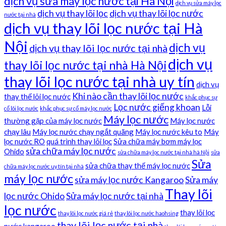
dịch vụ sửa máy lọc nước tại Hà Nội
dịch vụ sửa máy lọc
dịch vụ thay lõi lọc
dịch vụ thay lõi lọc nước
nước tại nhà
dịch vụ thay lõi lọc nước tại Hà
Nội
dịch vụ
dịch vụ thay lõi lọc nước tại nhà
dịch vụ
thay lõi lọc nước tại nhà Hà Nội
thay lõi lọc nước tại nhà uy tín
dịch vụ
Khi nào cần thay lõi lọc nước
thay thế lõi lọc nước
khắc phục sự
Lọc nước giếng khoan
Lỗi
cố lõi lọc nước
khắc phục sự cố máy lọc nước
Máy lọc nước
thường gặp của máy lọc nước
Máy lọc nước
chạy lâu
Máy lọc nước chạy ngắt quãng
Máy lọc nước kêu to
Máy
lọc nước RO
quá trình thay lõi lọc
Sửa chữa máy bơm máy lọc
sửa chữa máy lọc nước
Ohido
sửa chữa máy lọc nước tại nhà hà Nội
sửa
Sửa
sửa chữa thay thế máy lọc nước
chữa máy lọc nước uy tín tại nhà
máy lọc nước
sửa máy lọc nước Kangaroo
Sửa máy
Thay lõi
lọc nước Ohido
Sửa máy lọc nước tại nhà
lọc nước
thay lõi lọc
thay lõi lọc nước giá rẻ
thay lõi lọc nước haohsing
thay lõi lọc nước tại nhà
nước kangaroo