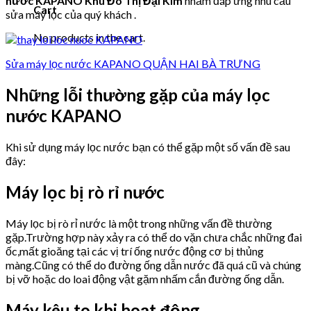
nước KAPANO Khu Đô Thị Đại Kim
nhằm đáp ứng nhu cầu
Cart
sửa máy lọc của quý khách .
No products in the cart.
Sửa máy lọc nước KAPANO QUẬN HAI BÀ TRƯNG
Những lỗi thường gặp của máy lọc
nước KAPANO
Khi sử dụng máy lọc nước bạn có thể gặp một số vấn đề sau
đây:
Máy lọc bị rò rỉ nước
Máy lọc bị rò rỉ nước là một trong những vấn đề thường
gặp.Trường hợp này xảy ra có thể do vặn chưa chắc những đai
ốc,mất gioăng tại các vị trí ống nước động cơ bị thủng
màng.Cũng có thể do đường ống dẫn nước đã quá cũ và chúng
bị vỡ hoặc do loai động vật gặm nhấm cắn đường ống dẫn.
Máy kêu to khi hoạt động