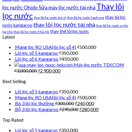
Thay lõi
lọc nước Ohido
Sửa máy lọc nước tại nhà
lọc nước
thay lõi lọc
thay lõi lọc nước giá rẻ
thay lõi lọc nước haohsing
thay lõi lọc nước tại nhà
nước kangaroo
thay lõi lọc nước uy tín
thay thế lõi lọc nước
tại nhà
thay lõi lọc nước ở hà nội
Latest
Màng lọc RO USA(lõi lọc số 4)
₫
500,000
Lõi lọc số 5 kangaroo
₫
350,000
Lõi lọc số 6 Kangaroo
₫
450,000
Máy lọc nước TEKCOM
₫
3,000,000
₫
2,900,000
Best Selling
Lõi lọc số 5 kangaroo
₫
350,000
Màng lọc RO USA(lõi lọc số 4)
₫
500,000
Bô 3 lõi lọc thường
₫
300,000
₫
240,000
Bộ 3 lõi lọc Kangaroo
₫
290,000
₫
280,000
Top Rated
Lõi lọc số 5 kangaroo
₫
350,000