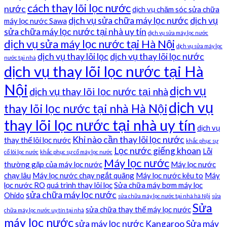
cách thay lõi lọc nước
nước
dịch vụ chăm sóc sửa chữa
dịch vụ sửa chữa máy lọc nước
dịch vụ
máy lọc nước Sawa
sửa chữa máy lọc nước tại nhà uy tín
dịch vụ sửa máy lọc nước
dịch vụ sửa máy lọc nước tại Hà Nội
dịch vụ sửa máy lọc
dịch vụ thay lõi lọc
dịch vụ thay lõi lọc nước
nước tại nhà
dịch vụ thay lõi lọc nước tại Hà
Nội
dịch vụ
dịch vụ thay lõi lọc nước tại nhà
dịch vụ
thay lõi lọc nước tại nhà Hà Nội
thay lõi lọc nước tại nhà uy tín
dịch vụ
Khi nào cần thay lõi lọc nước
thay thế lõi lọc nước
khắc phục sự
Lọc nước giếng khoan
Lỗi
cố lõi lọc nước
khắc phục sự cố máy lọc nước
Máy lọc nước
thường gặp của máy lọc nước
Máy lọc nước
chạy lâu
Máy lọc nước chạy ngắt quãng
Máy lọc nước kêu to
Máy
lọc nước RO
quá trình thay lõi lọc
Sửa chữa máy bơm máy lọc
sửa chữa máy lọc nước
Ohido
sửa chữa máy lọc nước tại nhà hà Nội
sửa
Sửa
sửa chữa thay thế máy lọc nước
chữa máy lọc nước uy tín tại nhà
máy lọc nước
sửa máy lọc nước Kangaroo
Sửa máy