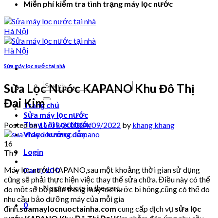
Miễn phí kiểm tra tình trạng máy lọc nước
Sửa máy lọc nước tại nhà
Search
Sửa Lọc Nước KAPANO Khu Đô Thị
for:
Đại Kim
Trang chủ
Sửa máy lọc nước
Thay Lõi Lọc Nước
Posted on
16/09/2022
24/09/2022
by
khang khang
Video hướng dẫn
16
Login
Th9
Máy lọc nước KAPANO,sau một khoảng thời gian sử dụng
Cart /
₫
0
0
cũng sẽ phải thực hiện việc thay thế sửa chữa. Điều này có thể
No products in the cart.
do một số bộ phận trong máy lọc nước bị hỏng,cũng có thể do
nhu cầu bảo dưỡng máy của mỗi gia
0
đình.
suamaylocnuoctainha.com
cung cấp dịch vụ
sửa lọc