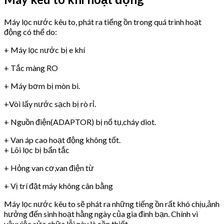
Máy lọc nước kêu to, phát ra tiếng ồn trong quá trình hoạt
động có thể do:
+ Máy lọc nước bị e khí
+ Tắc màng RO
+ Máy bơm bị mòn bi.
+Vòi lấy nước sạch bị rò rỉ.
+ Nguồn điện(ADAPTOR) bị nổ tụ,cháy diot.
+ Van áp cao hoạt động không tốt.
+ Lõi lọc bị bẩn tắc
+ Hỏng van cơ,van điện từ
+ Vị trí đặt máy không cân bằng
Máy lọc nước kêu to sẽ phát ra những tiếng ồn rất khó chịu,ảnh
hưởng đến sinh hoạt hằng ngày của gia đình bạn. Chính vì
vậy,việc sửa chữa lỗi này là cần thiết