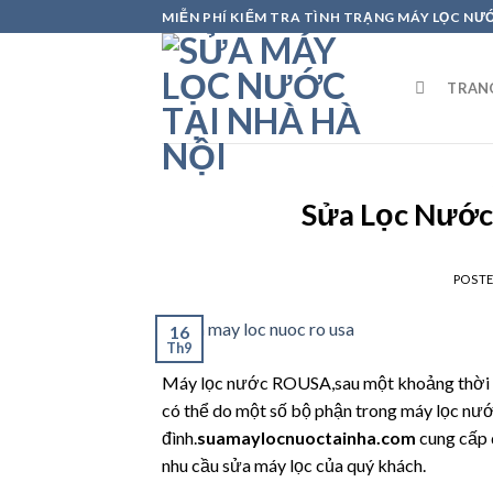
Skip
MIỄN PHÍ KIỂM TRA TÌNH TRẠNG MÁY LỌC NƯ
to
content
TRAN
Sửa Lọc Nước
POST
16
Th9
Máy lọc nước ROUSA,sau một khoảng thời gi
có thể do một số bộ phận trong máy lọc nư
đình.
suamaylocnuoctainha.com
cung cấp 
nhu cầu sửa máy lọc của quý khách.