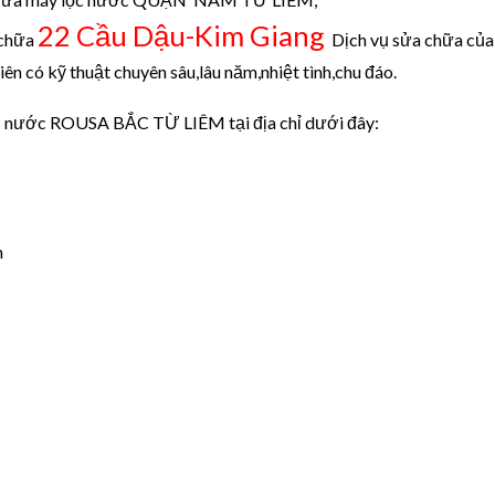
22 Cầu Dậu-Kim Giang
 chữa
Dịch vụ sửa chữa của
ên có kỹ thuật chuyên sâu,lâu năm,nhiệt tình,chu đáo.
lọc nước ROUSA BẮC TỪ LIÊM tại địa chỉ dưới đây:
m