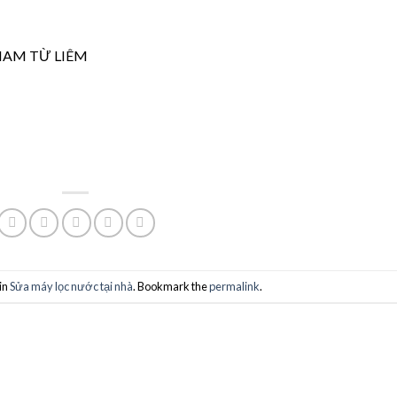
 NAM TỪ LIÊM
in
Sửa máy lọc nước tại nhà
. Bookmark the
permalink
.