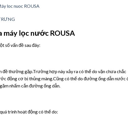
 TRƯNG
ủa máy lọc nước ROUSA
t số vấn đề sau đây:
ấn đề thường gặp.Trường hợp này xảy ra có thể do vặn chưa chắc
g nước động cơ bị thủng màng.Cũng có thể do đường ống dẫn nước 
ật gặm nhấm cắn đường ống dẫn.
quá trình hoạt động có thể do: