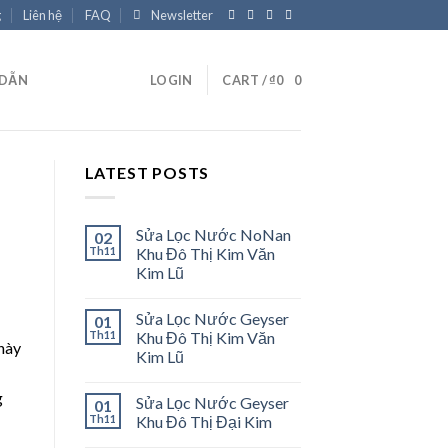
g
Liên hệ
FAQ
Newsletter
 DẪN
LOGIN
CART /
₫
0
0
LATEST POSTS
Sửa Lọc Nước NoNan
02
Th11
Khu Đô Thị Kim Văn
Kim Lũ
Sửa Lọc Nước Geyser
01
Th11
Khu Đô Thị Kim Văn
này
Kim Lũ
g
Sửa Lọc Nước Geyser
01
Th11
Khu Đô Thị Đại Kim