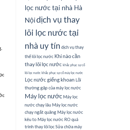
lọc nước tại nhà Hà
dịch vụ thay
Nội
lõi lọc nước tại
nhà uy tín
dịch vụ thay
g.
Khi nào cần
thế lõi lọc nước
thay lõi lọc nước
khắc phục sự cố
lõi lọc nước
khắc phục sự cố máy lọc nước
lọc
Lọc nước giếng khoan
Lỗi
thường gặp của máy lọc nước
Máy lọc nước
ước
Máy lọc
nước chạy lâu
Máy lọc nước
chạy ngắt quãng
Máy lọc nước
kêu to
Máy lọc nước RO
quá
trình thay lõi lọc
Sửa chữa máy