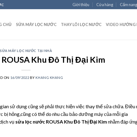
Giới thiệu
Cửa hàng
Cẩm nan
ỚC
G CHỦ
SỬA MÁY LỌC NƯỚC
THAY LÕI LỌC NƯỚC
VIDEO HƯỚNG
SỬA MÁY LỌC NƯỚC TẠI NHÀ
 ROUSA Khu Đô Thị Đại Kim
ED ON
16/09/2022
BY
KHANG KHANG
an sử dụng cũng sẽ phải thực hiện việc thay thế sửa chữa. Điều 
ớc bị hỏng,cũng có thể do nhu cầu bảo dưỡng máy của mỗi gia
dịch vụ
sửa lọc nước ROUSA Khu Đô Thị Đại Kim
nhằm đáp ứn