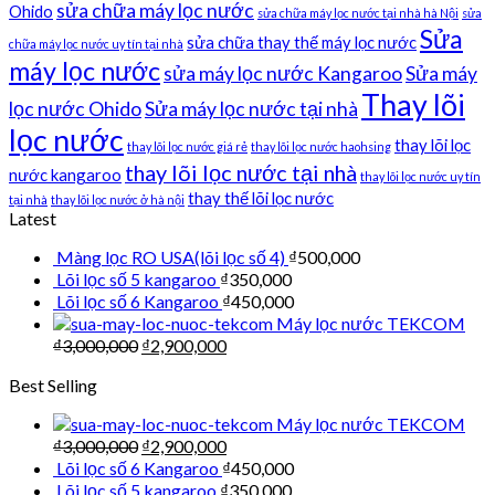
sửa chữa máy lọc nước
Ohido
sửa chữa máy lọc nước tại nhà hà Nội
sửa
Sửa
sửa chữa thay thế máy lọc nước
chữa máy lọc nước uy tín tại nhà
máy lọc nước
sửa máy lọc nước Kangaroo
Sửa máy
Thay lõi
lọc nước Ohido
Sửa máy lọc nước tại nhà
lọc nước
thay lõi lọc
thay lõi lọc nước giá rẻ
thay lõi lọc nước haohsing
thay lõi lọc nước tại nhà
nước kangaroo
thay lõi lọc nước uy tín
thay thế lõi lọc nước
tại nhà
thay lõi lọc nước ở hà nội
Latest
Màng lọc RO USA(lõi lọc số 4)
₫
500,000
Lõi lọc số 5 kangaroo
₫
350,000
Lõi lọc số 6 Kangaroo
₫
450,000
Máy lọc nước TEKCOM
₫
3,000,000
₫
2,900,000
Best Selling
Máy lọc nước TEKCOM
₫
3,000,000
₫
2,900,000
Lõi lọc số 6 Kangaroo
₫
450,000
Lõi lọc số 5 kangaroo
₫
350,000