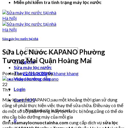
Miễn phí kiểm tra tình trạng máy lọc nước
Sửa máy lọc nước tại nhà
Search
Sửa Lọc Nước KAPANO Phường
for:
Tương Mai Quận Hoàng Mai
Trang chủ
Sửa máy lọc nước
Thay Lõi Lọc Nước
Posted on
22/09/2023
by
khang khang
Video hướng dẫn
22
Login
Th9
Máy lọc nước KAPANO,sau một khoảng thời gian sử dụng
Cart /
₫
0
0
cũng sẽ phải thực hiện việc thay thế sửa chữa. Điều này có thể
No products in the cart.
do một số bộ phận trong máy lọc nước bị hỏng,cũng có thể do
nhu cầu bảo dưỡng máy của mỗi gia
0
đình.
suamaylocnuoctainha.com
cung cấp dịch vụ
sửa lọc