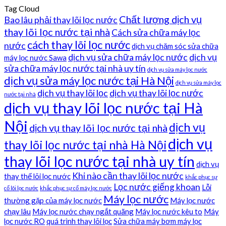
Tag Cloud
Chất lượng dịch vụ
Bao lâu phải thay lõi lọc nước
thay lõi lọc nước tại nhà
Cách sửa chữa máy lọc
cách thay lõi lọc nước
nước
dịch vụ chăm sóc sửa chữa
dịch vụ sửa chữa máy lọc nước
dịch vụ
máy lọc nước Sawa
sửa chữa máy lọc nước tại nhà uy tín
dịch vụ sửa máy lọc nước
dịch vụ sửa máy lọc nước tại Hà Nội
dịch vụ sửa máy lọc
dịch vụ thay lõi lọc
dịch vụ thay lõi lọc nước
nước tại nhà
dịch vụ thay lõi lọc nước tại Hà
Nội
dịch vụ
dịch vụ thay lõi lọc nước tại nhà
dịch vụ
thay lõi lọc nước tại nhà Hà Nội
thay lõi lọc nước tại nhà uy tín
dịch vụ
Khi nào cần thay lõi lọc nước
thay thế lõi lọc nước
khắc phục sự
Lọc nước giếng khoan
Lỗi
cố lõi lọc nước
khắc phục sự cố máy lọc nước
Máy lọc nước
thường gặp của máy lọc nước
Máy lọc nước
chạy lâu
Máy lọc nước chạy ngắt quãng
Máy lọc nước kêu to
Máy
lọc nước RO
quá trình thay lõi lọc
Sửa chữa máy bơm máy lọc