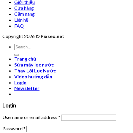
Giới thiệu
Cửa hàng
Cẩm nang
Liên hệ
FAQ
Copyright 2026 ©
Pixseo.net
Search
for:
Trang chủ
Sửa máy lọc nước
Thay Lõi Lọc Nước
Video hướng dẫn
Login
Newsletter
Login
Username or email address
*
Password
*