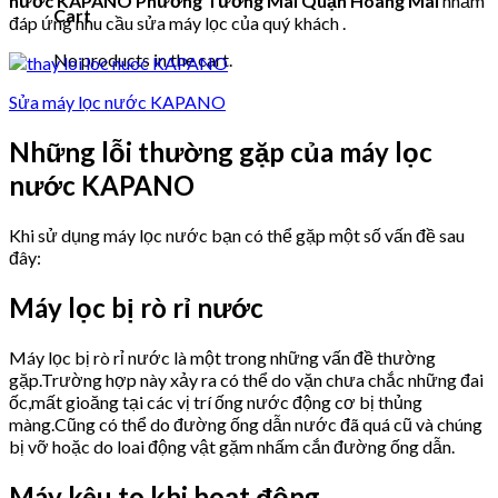
nước KAPANO Phường Tương Mai Quận Hoàng Mai
nhằm
Cart
đáp ứng nhu cầu sửa máy lọc của quý khách .
No products in the cart.
Sửa máy lọc nước KAPANO
Những lỗi thường gặp của máy lọc
nước KAPANO
Khi sử dụng máy lọc nước bạn có thể gặp một số vấn đề sau
đây:
Máy lọc bị rò rỉ nước
Máy lọc bị rò rỉ nước là một trong những vấn đề thường
gặp.Trường hợp này xảy ra có thể do vặn chưa chắc những đai
ốc,mất gioăng tại các vị trí ống nước động cơ bị thủng
màng.Cũng có thể do đường ống dẫn nước đã quá cũ và chúng
bị vỡ hoặc do loai động vật gặm nhấm cắn đường ống dẫn.
Máy kêu to khi hoạt động