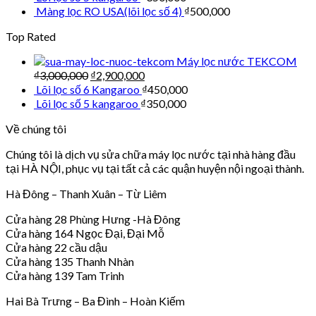
Màng lọc RO USA(lõi lọc số 4)
₫
500,000
Top Rated
Máy lọc nước TEKCOM
₫
3,000,000
₫
2,900,000
Lõi lọc số 6 Kangaroo
₫
450,000
Lõi lọc số 5 kangaroo
₫
350,000
Về chúng tôi
Chúng tôi là dịch vụ sửa chữa máy lọc nước tại nhà hàng đầu
tại HÀ NỘI, phục vụ tại tất cả các quận huyện nội ngoại thành.
Hà Đông – Thanh Xuân – Từ Liêm
Cửa hàng 28 Phùng Hưng -Hà Đông
Cửa hàng 164 Ngọc Đại, Đại Mỗ
Cửa hàng 22 cầu dậu
Cửa hàng 135 Thanh Nhàn
Cửa hàng 139 Tam Trinh
Hai Bà Trưng – Ba Đình – Hoàn Kiếm