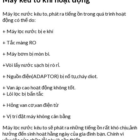
Máy lọc nước kêu to, phát ra tiếng ồn trong quá trình hoạt
động có thể do:
+ Máy lọc nước bị e khí
+ Tắc màng RO
+ Máy bơm bị mòn bi.
+Vòi lấy nước sạch bị rò rỉ.
+ Nguồn điện(ADAPTOR) bị nổ tụ,cháy diot.
+ Van áp cao hoạt động không tốt.
+ Lõi lọc bị bẩn tắc
+ Hỏng van cơ,van điện từ
+ Vị trí đặt máy không cân bằng
Máy lọc nước kêu to sẽ phát ra những tiếng ồn rất khó chịu,ảnh
hưởng đến sinh hoạt hằng ngày của gia đình bạn. Chính vì
vậy,việc sửa chữa lỗi này là cần thiết