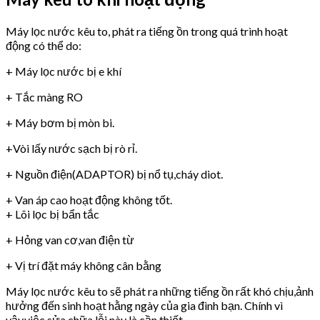
Máy lọc nước kêu to, phát ra tiếng ồn trong quá trình hoạt
động có thể do:
+ Máy lọc nước bị e khí
+ Tắc màng RO
+ Máy bơm bị mòn bi.
+Vòi lấy nước sạch bị rò rỉ.
+ Nguồn điện(ADAPTOR) bị nổ tụ,cháy diot.
+ Van áp cao hoạt động không tốt.
+ Lõi lọc bị bẩn tắc
+ Hỏng van cơ,van điện từ
+ Vị trí đặt máy không cân bằng
Máy lọc nước kêu to sẽ phát ra những tiếng ồn rất khó chịu,ảnh
hưởng đến sinh hoạt hằng ngày của gia đình bạn. Chính vì
vậy,việc sửa chữa lỗi này là cần thiết