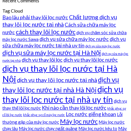
Recent Comments
Tag Cloud
Chất lượng dịch vụ
Bao lâu phải thay lõi lọc nước
thay lõi lọc nước tại nhà
Cách sửa chữa máy lọc
cách thay lõi lọc nước
nước
dịch vụ chăm sóc sửa chữa
dịch vụ sửa chữa máy lọc nước
dịch vụ
máy lọc nước Sawa
sửa chữa máy lọc nước tại nhà uy tín
dịch vụ sửa máy lọc nước
dịch vụ sửa máy lọc nước tại Hà Nội
dịch vụ sửa máy lọc
dịch vụ thay lõi lọc
dịch vụ thay lõi lọc nước
nước tại nhà
dịch vụ thay lõi lọc nước tại Hà
Nội
dịch vụ
dịch vụ thay lõi lọc nước tại nhà
dịch vụ
thay lõi lọc nước tại nhà Hà Nội
thay lõi lọc nước tại nhà uy tín
dịch vụ
Khi nào cần thay lõi lọc nước
thay thế lõi lọc nước
khắc phục sự
Lọc nước giếng khoan
Lỗi
cố lõi lọc nước
khắc phục sự cố máy lọc nước
Máy lọc nước
thường gặp của máy lọc nước
Máy lọc nước
chạy lâu
Máy lọc nước chạy ngắt quãng
Máy lọc nước kêu to
Máy