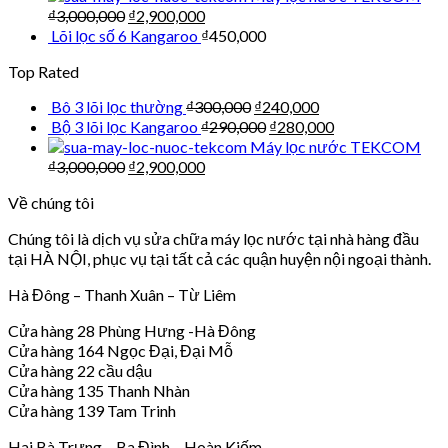
₫
3,000,000
₫
2,900,000
Lõi lọc số 6 Kangaroo
₫
450,000
Top Rated
Bô 3 lõi lọc thường
₫
300,000
₫
240,000
Bộ 3 lõi lọc Kangaroo
₫
290,000
₫
280,000
Máy lọc nước TEKCOM
₫
3,000,000
₫
2,900,000
Về chúng tôi
Chúng tôi là dịch vụ sửa chữa máy lọc nước tại nhà hàng đầu
tại HÀ NỘI, phục vụ tại tất cả các quận huyện nội ngoại thành.
Hà Đông – Thanh Xuân – Từ Liêm
Cửa hàng 28 Phùng Hưng -Hà Đông
Cửa hàng 164 Ngọc Đại, Đại Mỗ
Cửa hàng 22 cầu dậu
Cửa hàng 135 Thanh Nhàn
Cửa hàng 139 Tam Trinh
Hai Bà Trưng – Ba Đình – Hoàn Kiếm