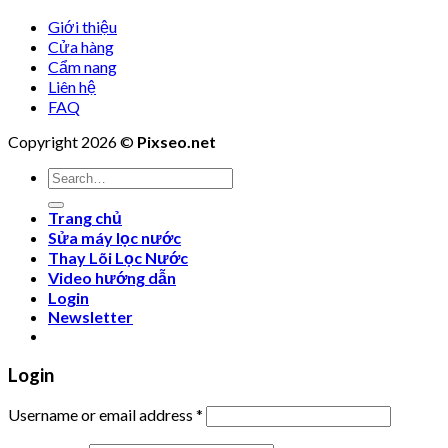
Giới thiệu
Cửa hàng
Cẩm nang
Liên hệ
FAQ
Copyright 2026 ©
Pixseo.net
Search
for:
Trang chủ
Sửa máy lọc nước
Thay Lõi Lọc Nước
Video hướng dẫn
Login
Newsletter
Login
Username or email address
*