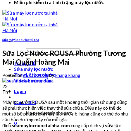
Miễn phí kiểm tra tình trạng máy lọc nước
Sửa máy lọc nước tại nhà
Search
Sửa Lọc Nước ROUSA Phường Tương
for:
Mai Quận Hoàng Mai
Trang chủ
Sửa máy lọc nước
Thay Lõi Lọc Nước
Posted on
22/09/2023
by
khang khang
Video hướng dẫn
22
Login
Th9
Máy lọc nước ROUSA,sau một khoảng thời gian sử dụng cũng
Cart /
₫
0
0
sẽ phải thực hiện việc thay thế sửa chữa. Điều này có thể do
No products in the cart.
một số bộ phận trong máy lọc nước bị hỏng,cũng có thể do nhu
cầu bảo dưỡng máy của mỗi gia
0
đình.
suamaylocnuoctainha.com
cung cấp dịch vụ
sửa lọc