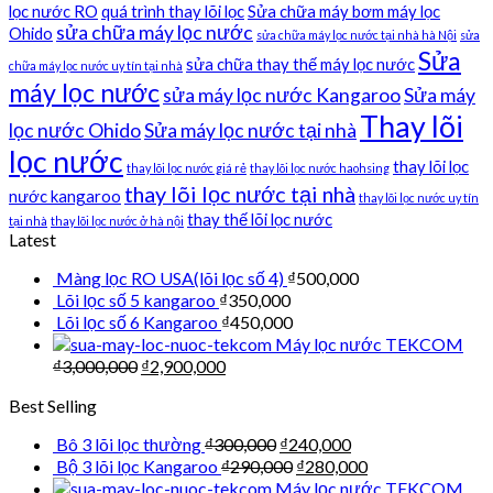
lọc nước RO
quá trình thay lõi lọc
Sửa chữa máy bơm máy lọc
sửa chữa máy lọc nước
Ohido
sửa chữa máy lọc nước tại nhà hà Nội
sửa
Sửa
sửa chữa thay thế máy lọc nước
chữa máy lọc nước uy tín tại nhà
máy lọc nước
sửa máy lọc nước Kangaroo
Sửa máy
Thay lõi
lọc nước Ohido
Sửa máy lọc nước tại nhà
lọc nước
thay lõi lọc
thay lõi lọc nước giá rẻ
thay lõi lọc nước haohsing
thay lõi lọc nước tại nhà
nước kangaroo
thay lõi lọc nước uy tín
thay thế lõi lọc nước
tại nhà
thay lõi lọc nước ở hà nội
Latest
Màng lọc RO USA(lõi lọc số 4)
₫
500,000
Lõi lọc số 5 kangaroo
₫
350,000
Lõi lọc số 6 Kangaroo
₫
450,000
Máy lọc nước TEKCOM
₫
3,000,000
₫
2,900,000
Best Selling
Bô 3 lõi lọc thường
₫
300,000
₫
240,000
Bộ 3 lõi lọc Kangaroo
₫
290,000
₫
280,000
Máy lọc nước TEKCOM