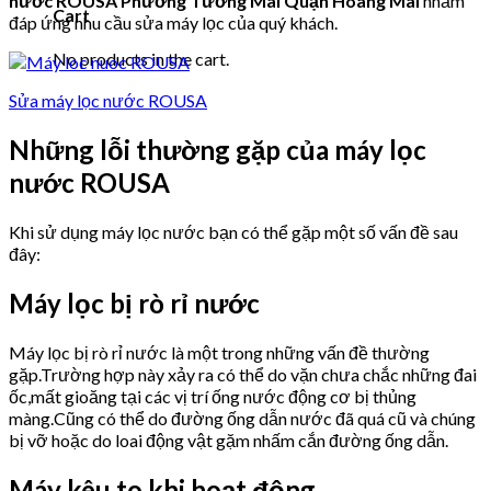
nước ROUSA Phường Tương Mai Quận Hoàng Mai
nhằm
Cart
đáp ứng nhu cầu sửa máy lọc của quý khách.
No products in the cart.
Sửa máy lọc nước ROUSA
Những lỗi thường gặp của máy lọc
nước ROUSA
Khi sử dụng máy lọc nước bạn có thể gặp một số vấn đề sau
đây:
Máy lọc bị rò rỉ nước
Máy lọc bị rò rỉ nước là một trong những vấn đề thường
gặp.Trường hợp này xảy ra có thể do vặn chưa chắc những đai
ốc,mất gioăng tại các vị trí ống nước động cơ bị thủng
màng.Cũng có thể do đường ống dẫn nước đã quá cũ và chúng
bị vỡ hoặc do loai động vật gặm nhấm cắn đường ống dẫn.
Máy kêu to khi hoạt động