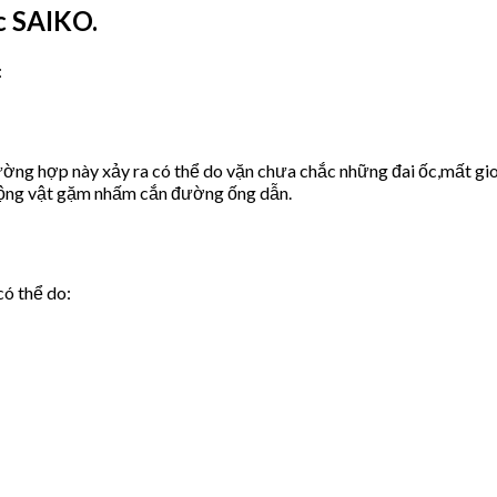
c SAIKO.
:
ờng hợp này xảy ra có thể do vặn chưa chắc những đai ốc,mất gio
động vật gặm nhấm cắn đường ống dẫn.
có thể do: