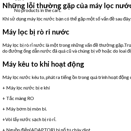
Những lỗi thường gặp của máy lọc nướ
No products in the cart.
Khi sử dụng máy lọc nước bạn có thể gặp một số vấn đề sau đây
Máy lọc bị rò rỉ nước
Máy lọc bị rò rỉ nước là một trong những vấn đề thường gặp.Trư
do đường ống dẫn nước đã quá cũ và chúng bị vỡ hoặc do loai 
Máy kêu to khi hoạt động
Máy lọc nước kêu to, phát ra tiếng ồn trong quá trình hoạt động 
+ Máy lọc nước bị e khí
+ Tắc màng RO
+ Máy bơm bị mòn bi.
+Vòi lấy nước sạch bị rò rỉ.
+ Nguồn điện(ADAPTOR) bị nổ tụ,cháy diot.