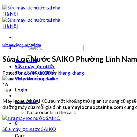
Sửa máy lọc nước tại nhà
Search
for:
Sửa Lọc Nước SAIKO Phường Lĩnh Nam
Trang chủ
Sửa máy lọc nước
Thay Lõi Lọc Nước
Posted on
16/09/2023
by
khang khang
Video hướng dẫn
16
Login
Th9
Máy lọc nước SAIKO,sau một khoảng thời gian sử dụng cũng sẽ p
Cart /
₫
0
0
dưỡng máy của mỗi gia đình.
suamaylocnuoctainha.com
cung c
No products in the cart.
0
Sửa máy lọc nước SAIKO
Cart