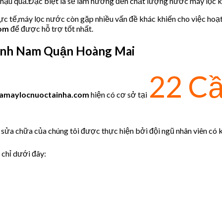
u hậu quả.Đặc biệt là sẽ làm hưởng đến chất lượng nước máy lọc
hực tế,máy lọc nước còn gặp nhiều vấn đề khác khiến cho việc hoạ
com
để được hỗ trợ tốt nhất.
nh Nam Quận Hoàng Mai
22 Cầ
amaylocnuoctainha.com
hiện có cơ sở tại
sửa chữa của chúng tôi được thực hiện bởi đội ngũ nhân viên có kỹ
 chỉ dưới đây: