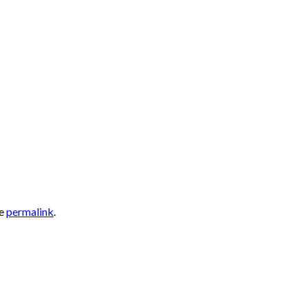
he
permalink
.