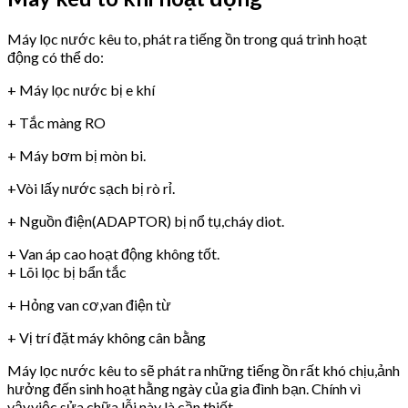
Máy lọc nước kêu to, phát ra tiếng ồn trong quá trình hoạt
động có thể do:
+ Máy lọc nước bị e khí
+ Tắc màng RO
+ Máy bơm bị mòn bi.
+Vòi lấy nước sạch bị rò rỉ.
+ Nguồn điện(ADAPTOR) bị nổ tụ,cháy diot.
+ Van áp cao hoạt động không tốt.
+ Lõi lọc bị bẩn tắc
+ Hỏng van cơ,van điện từ
+ Vị trí đặt máy không cân bằng
Máy lọc nước kêu to sẽ phát ra những tiếng ồn rất khó chịu,ảnh
hưởng đến sinh hoạt hằng ngày của gia đình bạn. Chính vì
vậy,việc sửa chữa lỗi này là cần thiết