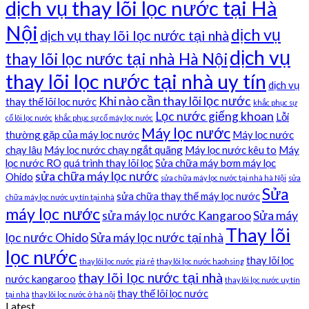
dịch vụ thay lõi lọc nước tại Hà
Nội
dịch vụ
dịch vụ thay lõi lọc nước tại nhà
dịch vụ
thay lõi lọc nước tại nhà Hà Nội
thay lõi lọc nước tại nhà uy tín
dịch vụ
Khi nào cần thay lõi lọc nước
thay thế lõi lọc nước
khắc phục sự
Lọc nước giếng khoan
Lỗi
cố lõi lọc nước
khắc phục sự cố máy lọc nước
Máy lọc nước
thường gặp của máy lọc nước
Máy lọc nước
chạy lâu
Máy lọc nước chạy ngắt quãng
Máy lọc nước kêu to
Máy
lọc nước RO
quá trình thay lõi lọc
Sửa chữa máy bơm máy lọc
sửa chữa máy lọc nước
Ohido
sửa chữa máy lọc nước tại nhà hà Nội
sửa
Sửa
sửa chữa thay thế máy lọc nước
chữa máy lọc nước uy tín tại nhà
máy lọc nước
sửa máy lọc nước Kangaroo
Sửa máy
Thay lõi
lọc nước Ohido
Sửa máy lọc nước tại nhà
lọc nước
thay lõi lọc
thay lõi lọc nước giá rẻ
thay lõi lọc nước haohsing
thay lõi lọc nước tại nhà
nước kangaroo
thay lõi lọc nước uy tín
thay thế lõi lọc nước
tại nhà
thay lõi lọc nước ở hà nội
Latest