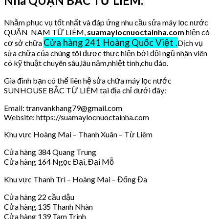
Nhà QUẬN BẮC TỪ LIÊM.
Nhằm phục vụ tốt nhất và đáp ứng nhu cầu sửa máy lọc nước
QUẬN NAM TỪ LIÊM,
suamaylocnuoctainha.com
hiện có
Cửa hàng 241 Hoàng Quốc Việt .
cơ sở chữa
Dịch vụ
sửa chữa của chúng tôi được thực hiện bởi đội ngũ nhân viên
có kỹ thuật chuyên sâu,lâu năm,nhiệt tình,chu đáo.
Gia đình bạn có thể liên hệ sửa chữa máy lọc nước
SUNHOUSE BẮC TỪ LIÊM tại địa chỉ dưới đây:
Email: tranvankhang79@gmail.com
Website: https://suamaylocnuoctainha.com
Khu vực Hoàng Mai – Thanh Xuân – Từ Liêm
Cửa hàng 384 Quang Trung
Cửa hàng 164 Ngọc Đại, Đại Mỗ
Khu vực Thanh Trì – Hoàng Mai – Đống Đa
Cửa hàng 22 cầu dậu
Cửa hàng 135 Thanh Nhàn
Cửa hàng 139 Tam Trinh