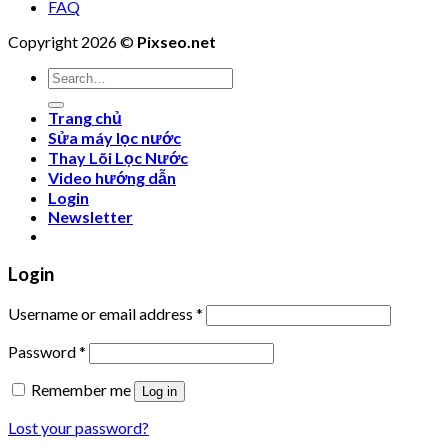
FAQ
Copyright 2026 ©
Pixseo.net
Search
for:
Trang chủ
Sửa máy lọc nước
Thay Lõi Lọc Nước
Video hướng dẫn
Login
Newsletter
Login
Username or email address
*
Password
*
Remember me
Log in
Lost your password?