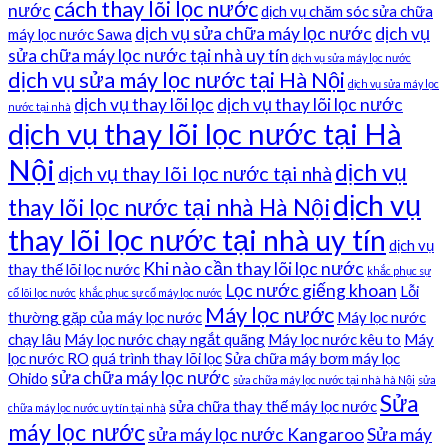
cách thay lõi lọc nước
nước
dịch vụ chăm sóc sửa chữa
dịch vụ sửa chữa máy lọc nước
dịch vụ
máy lọc nước Sawa
sửa chữa máy lọc nước tại nhà uy tín
dịch vụ sửa máy lọc nước
dịch vụ sửa máy lọc nước tại Hà Nội
dịch vụ sửa máy lọc
dịch vụ thay lõi lọc
dịch vụ thay lõi lọc nước
nước tại nhà
dịch vụ thay lõi lọc nước tại Hà
Nội
dịch vụ
dịch vụ thay lõi lọc nước tại nhà
dịch vụ
thay lõi lọc nước tại nhà Hà Nội
thay lõi lọc nước tại nhà uy tín
dịch vụ
Khi nào cần thay lõi lọc nước
thay thế lõi lọc nước
khắc phục sự
Lọc nước giếng khoan
Lỗi
cố lõi lọc nước
khắc phục sự cố máy lọc nước
Máy lọc nước
thường gặp của máy lọc nước
Máy lọc nước
chạy lâu
Máy lọc nước chạy ngắt quãng
Máy lọc nước kêu to
Máy
lọc nước RO
quá trình thay lõi lọc
Sửa chữa máy bơm máy lọc
sửa chữa máy lọc nước
Ohido
sửa chữa máy lọc nước tại nhà hà Nội
sửa
Sửa
sửa chữa thay thế máy lọc nước
chữa máy lọc nước uy tín tại nhà
máy lọc nước
sửa máy lọc nước Kangaroo
Sửa máy