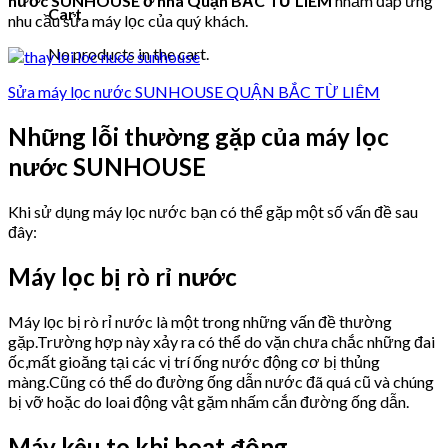
nước SUNHOUSE ở nhà Quận BẮC TỪ LIÊM
nhằm đáp ứng
Cart
nhu cầu sửa máy lọc của quý khách.
No products in the cart.
Sửa máy lọc nước SUNHOUSE QUẬN BẮC TỪ LIÊM
Những lỗi thường gặp của máy lọc
nước SUNHOUSE
Khi sử dụng máy lọc nước bạn có thể gặp một số vấn đề sau
đây:
Máy lọc bị rò rỉ nước
Máy lọc bị rò rỉ nước là một trong những vấn đề thường
gặp.Trường hợp này xảy ra có thể do vặn chưa chắc những đai
ốc,mất gioăng tại các vị trí ống nước động cơ bị thủng
màng.Cũng có thể do đường ống dẫn nước đã quá cũ và chúng
bị vỡ hoặc do loai động vật gặm nhấm cắn đường ống dẫn.
Máy kêu to khi hoạt động