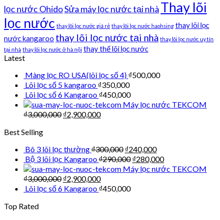
Thay lõi
lọc nước Ohido
Sửa máy lọc nước tại nhà
lọc nước
thay lõi lọc
thay lõi lọc nước giá rẻ
thay lõi lọc nước haohsing
thay lõi lọc nước tại nhà
nước kangaroo
thay lõi lọc nước uy tín
thay thế lõi lọc nước
tại nhà
thay lõi lọc nước ở hà nội
Latest
Màng lọc RO USA(lõi lọc số 4)
₫
500,000
Lõi lọc số 5 kangaroo
₫
350,000
Lõi lọc số 6 Kangaroo
₫
450,000
Máy lọc nước TEKCOM
₫
3,000,000
₫
2,900,000
Best Selling
Bô 3 lõi lọc thường
₫
300,000
₫
240,000
Bộ 3 lõi lọc Kangaroo
₫
290,000
₫
280,000
Máy lọc nước TEKCOM
₫
3,000,000
₫
2,900,000
Lõi lọc số 6 Kangaroo
₫
450,000
Top Rated