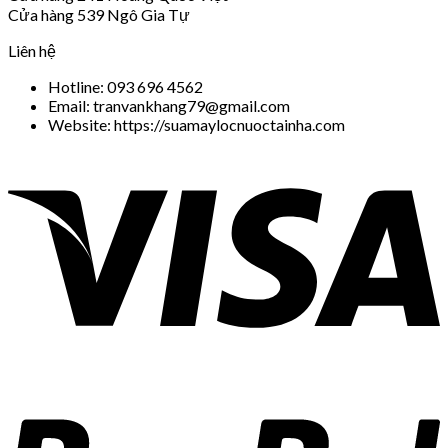
Cửa hàng 539 Ngô Gia Tự
Liên hệ
Hotline: 093 696 4562
Email: tranvankhang79@gmail.com
Website: https://suamaylocnuoctainha.com