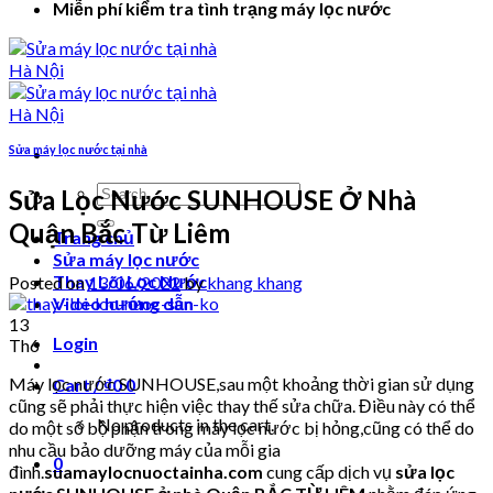
Miễn phí kiểm tra tình trạng máy lọc nước
Sửa máy lọc nước tại nhà
Search
Sửa Lọc Nước SUNHOUSE Ở Nhà
for:
Quận Bắc Từ Liêm
Trang chủ
Sửa máy lọc nước
Thay Lõi Lọc Nước
Posted on
13/06/2022
by
khang khang
Video hướng dẫn
13
Login
Th6
Máy lọc nước SUNHOUSE,sau một khoảng thời gian sử dụng
Cart /
₫
0
0
cũng sẽ phải thực hiện việc thay thế sửa chữa. Điều này có thể
No products in the cart.
do một số bộ phận trong máy lọc nước bị hỏng,cũng có thể do
nhu cầu bảo dưỡng máy của mỗi gia
0
đình.
suamaylocnuoctainha.com
cung cấp dịch vụ
sửa lọc