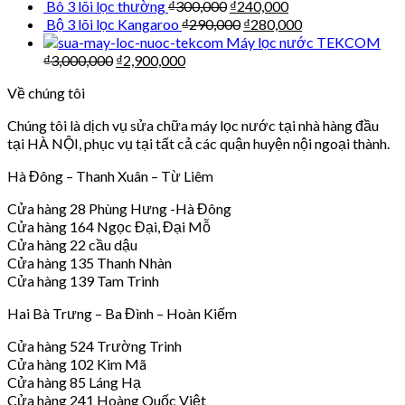
Bô 3 lõi lọc thường
₫
300,000
₫
240,000
Bộ 3 lõi lọc Kangaroo
₫
290,000
₫
280,000
Máy lọc nước TEKCOM
₫
3,000,000
₫
2,900,000
Về chúng tôi
Chúng tôi là dịch vụ sửa chữa máy lọc nước tại nhà hàng đầu
tại HÀ NỘI, phục vụ tại tất cả các quận huyện nội ngoại thành.
Hà Đông – Thanh Xuân – Từ Liêm
Cửa hàng 28 Phùng Hưng -Hà Đông
Cửa hàng 164 Ngọc Đại, Đại Mỗ
Cửa hàng 22 cầu dậu
Cửa hàng 135 Thanh Nhàn
Cửa hàng 139 Tam Trinh
Hai Bà Trưng – Ba Đình – Hoàn Kiếm
Cửa hàng 524 Trường Trinh
Cửa hàng 102 Kim Mã
Cửa hàng 85 Láng Hạ
Cửa hàng 241 Hoàng Quốc Việt