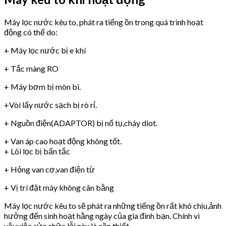
Máy lọc nước kêu to, phát ra tiếng ồn trong quá trình hoạt
động có thể do:
+ Máy lọc nước bị e khí
+ Tắc màng RO
+ Máy bơm bị mòn bi.
+Vòi lấy nước sạch bị rò rỉ.
+ Nguồn điện(ADAPTOR) bị nổ tụ,cháy diot.
+ Van áp cao hoạt động không tốt.
+ Lõi lọc bị bẩn tắc
+ Hỏng van cơ,van điện từ
+ Vị trí đặt máy không cân bằng
Máy lọc nước kêu to sẽ phát ra những tiếng ồn rất khó chịu,ảnh
hưởng đến sinh hoạt hằng ngày của gia đình bạn. Chính vì
vậy,việc sửa chữa lỗi này là cần thiết