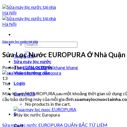
Sửa máy lọc nước tại nhà
Search
for:
Sửa Lọc Nước EUROPURA Ở Nhà Quận 
Trang chủ
Sửa máy lọc nước
Thay Lõi Lọc Nước
Posted on
13/06/2022
by
khang khang
Video hướng dẫn
13
Login
Th6
Máy lọc nước EUROPURA,sau một khoảng thời gian sử dụng cũng s
Cart /
₫
0
0
cầu bảo dưỡng máy của mỗi gia đình.
suamaylocnuoctainha.c
No products in the cart.
0
Máy lọc nước Europura
Sửa máy lọc nước EUROPURA QUẬN BẮC TỪ LIÊM
Cart