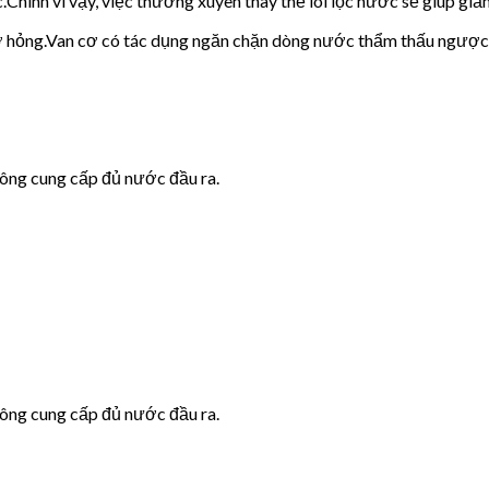
c.Chính vì vậy, việc thường xuyên thay thế lõi lọc nước sẽ giúp giảm
cơ hỏng.Van cơ có tác dụng ngăn chặn dòng nước thẩm thấu ngược
hông cung cấp đủ nước đầu ra.
hông cung cấp đủ nước đầu ra.