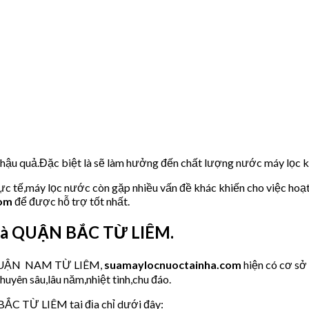
u hậu quả.Đặc biệt là sẽ làm hưởng đến chất lượng nước máy lọc
hực tế,máy lọc nước còn gặp nhiều vấn đề khác khiến cho việc hoạ
com
để được hỗ trợ tốt nhất.
hà QUẬN BẮC TỪ LIÊM.
ớc QUẬN NAM TỪ LIÊM,
suamaylocnuoctainha.com
hiện có cơ s
huyên sâu,lâu năm,nhiệt tình,chu đáo.
BẮC TỪ LIÊM tại địa chỉ dưới đây: