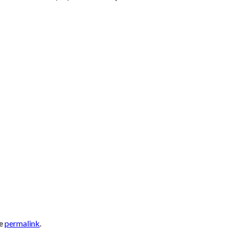
he
permalink
.