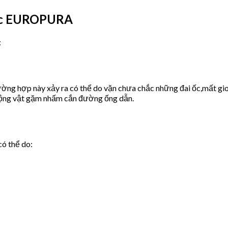
ước EUROPURA
:
ờng hợp này xảy ra có thể do vặn chưa chắc những đai ốc,mất gio
động vật gặm nhấm cắn đường ống dẫn.
có thể do: