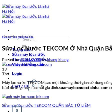
Sửa máy lọc nước tại nhà
Search
for:
Sửa Lọc Nước TEKCOM Ở Nhà Quận Bắ
Trang chủ
Sửa máy lọc nước
Thay Lõi Lọc Nước
Posted on
13/06/2022
by
khang khang
Video hướng dẫn
13
Login
Th6
Máy lọc nước TEKCOM,sau một khoảng thời gian sử dụng cũng sẽ 
Cart /
₫
0
0
bảo dưỡng máy của mỗi gia đình.
suamaylocnuoctainha.com
c
Sửa máy lọc nước TEKCOM QUẬN BẮC TỪ LIÊM
0