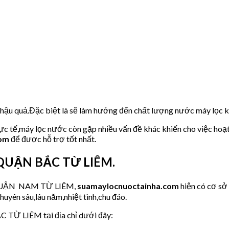
u hậu quả.Đặc biệt là sẽ làm hưởng đến chất lượng nước máy lọc
hực tế,máy lọc nước còn gặp nhiều vấn đề khác khiến cho việc hoạ
com
để được hỗ trợ tốt nhất.
 QUẬN BẮC TỪ LIÊM.
ớc QUẬN NAM TỪ LIÊM,
suamaylocnuoctainha.com
hiện có cơ s
huyên sâu,lâu năm,nhiệt tình,chu đáo.
C TỪ LIÊM tại địa chỉ dưới đây: