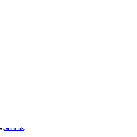
he
permalink
.