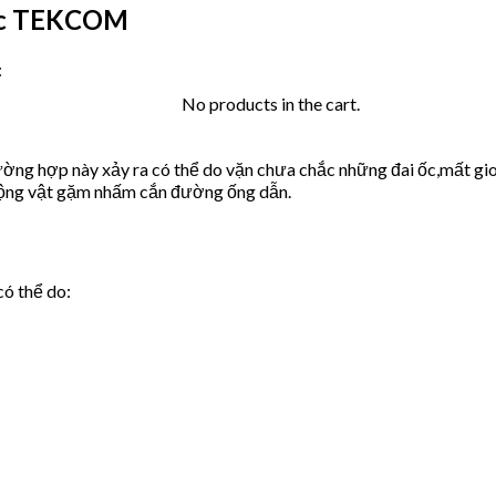
ước TEKCOM
:
No products in the cart.
ờng hợp này xảy ra có thể do vặn chưa chắc những đai ốc,mất gio
động vật gặm nhấm cắn đường ống dẫn.
có thể do: