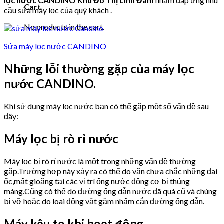
lọc nước CANDINO Khu Đô Thị Linh Đàm
nhằm đáp ứng nhu
Cart
cầu sửa máy lọc của quý khách .
No products in the cart.
Sửa máy lọc nước CANDINO
Những lỗi thường gặp của máy lọc
nước CANDINO.
Khi sử dụng máy lọc nước bạn có thể gặp một số vấn đề sau
đây:
Máy lọc bị rò rỉ nước
Máy lọc bị rò rỉ nước là một trong những vấn đề thường
gặp.Trường hợp này xảy ra có thể do vặn chưa chắc những đai
ốc,mất gioăng tại các vị trí ống nước động cơ bị thủng
màng.Cũng có thể do đường ống dẫn nước đã quá cũ và chúng
bị vỡ hoặc do loai động vật gặm nhấm cắn đường ống dẫn.
Máy kêu to khi hoạt động