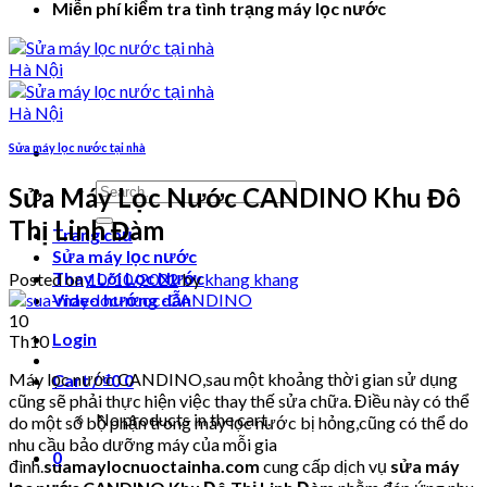
Miễn phí kiểm tra tình trạng máy lọc nước
Sửa máy lọc nước tại nhà
Search
Sửa Máy Lọc Nước CANDINO Khu Đô
for:
Thị Linh Đàm
Trang chủ
Sửa máy lọc nước
Thay Lõi Lọc Nước
Posted on
10/10/2022
by
khang khang
Video hướng dẫn
10
Login
Th10
Máy lọc nước CANDINO,sau một khoảng thời gian sử dụng
Cart /
₫
0
0
cũng sẽ phải thực hiện việc thay thế sửa chữa. Điều này có thể
No products in the cart.
do một số bộ phận trong máy lọc nước bị hỏng,cũng có thể do
nhu cầu bảo dưỡng máy của mỗi gia
0
đình.
suamaylocnuoctainha.com
cung cấp dịch vụ
sửa máy