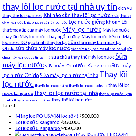
thay lõi lọc nước tại nhà uy tín
dịch vụ
Khi nào cần thay lõi lọc nước
thay thế lõi lọc nước
khắc phục sự
Lọc nước giếng khoan
Lỗi
cố lõi lọc nước
khắc phục sự cố máy lọc nước
Máy lọc nước
thường gặp của máy lọc nước
Máy lọc nước
chạy lâu
Máy lọc nước chạy ngắt quãng
Máy lọc nước kêu to
Máy
lọc nước RO
quá trình thay lõi lọc
Sửa chữa máy bơm máy lọc
sửa chữa máy lọc nước
Ohido
sửa chữa máy lọc nước tại nhà hà Nội
sửa
Sửa
sửa chữa thay thế máy lọc nước
chữa máy lọc nước uy tín tại nhà
máy lọc nước
sửa máy lọc nước Kangaroo
Sửa máy
Thay lõi
lọc nước Ohido
Sửa máy lọc nước tại nhà
lọc nước
thay lõi lọc
thay lõi lọc nước giá rẻ
thay lõi lọc nước haohsing
thay lõi lọc nước tại nhà
nước kangaroo
thay lõi lọc nước uy tín
thay thế lõi lọc nước
tại nhà
thay lõi lọc nước ở hà nội
Latest
Màng lọc RO USA(lõi lọc số 4)
₫
500,000
Lõi lọc số 5 kangaroo
₫
350,000
Lõi lọc số 6 Kangaroo
₫
450,000
Máy lọc nước TEKCOM