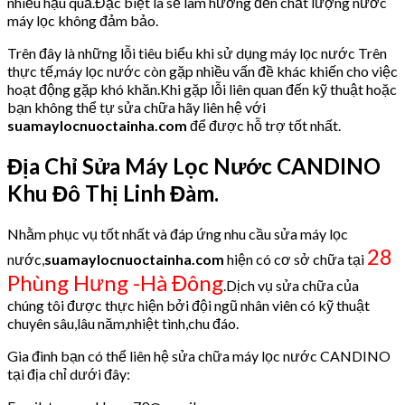
nhiều hậu quả.Đặc biệt là sẽ làm hưởng đến chất lượng nước
máy lọc không đảm bảo.
Trên đây là những lỗi tiêu biểu khi sử dụng máy lọc nước Trên
thực tế,máy lọc nước còn gặp nhiều vấn đề khác khiến cho việc
hoạt động gặp khó khăn.Khi gặp lỗi liên quan đến kỹ thuật hoặc
bạn không thể tự sửa chữa hãy liên hệ với
suamaylocnuoctainha.com
để được hỗ trợ tốt nhất.
Địa Chỉ Sửa Máy Lọc Nước CANDINO
Khu Đô Thị Linh Đàm.
Nhằm phục vụ tốt nhất và đáp ứng nhu cầu sửa máy lọc
28
nước,
suamaylocnuoctainha.com
hiện có cơ sở chữa tại
Phùng Hưng -Hà Đông
.Dịch vụ sửa chữa của
chúng tôi được thực hiện bởi đội ngũ nhân viên có kỹ thuật
chuyên sâu,lâu năm,nhiệt tình,chu đáo.
Gia đình bạn có thể liên hệ sửa chữa máy lọc nước CANDINO
tại địa chỉ dưới đây: