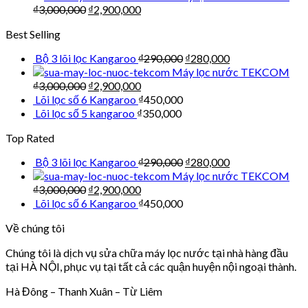
₫
3,000,000
₫
2,900,000
Best Selling
Bộ 3 lõi lọc Kangaroo
₫
290,000
₫
280,000
Máy lọc nước TEKCOM
₫
3,000,000
₫
2,900,000
Lõi lọc số 6 Kangaroo
₫
450,000
Lõi lọc số 5 kangaroo
₫
350,000
Top Rated
Bộ 3 lõi lọc Kangaroo
₫
290,000
₫
280,000
Máy lọc nước TEKCOM
₫
3,000,000
₫
2,900,000
Lõi lọc số 6 Kangaroo
₫
450,000
Về chúng tôi
Chúng tôi là dịch vụ sửa chữa máy lọc nước tại nhà hàng đầu
tại HÀ NỘI, phục vụ tại tất cả các quận huyện nội ngoại thành.
Hà Đông – Thanh Xuân – Từ Liêm