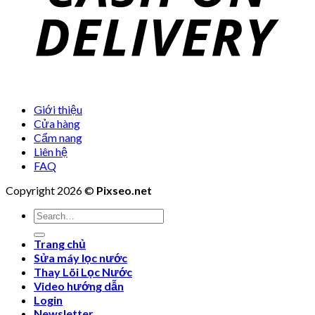
Giới thiệu
Cửa hàng
Cẩm nang
Liên hệ
FAQ
Copyright 2026 ©
Pixseo.net
Search
for:
Trang chủ
Sửa máy lọc nước
Thay Lõi Lọc Nước
Video hướng dẫn
Login
Newsletter