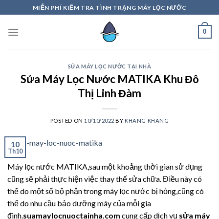
Skip
MIỄN PHÍ KIỂM TRA TÌNH TRẠNG MÁY LỌC NƯỚC
to
content
0
SỬA MÁY LỌC NƯỚC TẠI NHÀ
Sửa Máy Lọc Nước MATIKA Khu Đô
Thị Linh Đàm
POSTED ON
10/10/2022
BY
KHANG KHANG
10
Th10
Máy lọc nước MATIKA,sau một khoảng thời gian sử dụng
cũng sẽ phải thực hiện việc thay thế sửa chữa. Điều này có
thể do một số bộ phận trong máy lọc nước bị hỏng,cũng có
thể do nhu cầu bảo dưỡng máy của mỗi gia
đình.
suamaylocnuoctainha.com
cung cấp dịch vụ
sửa máy