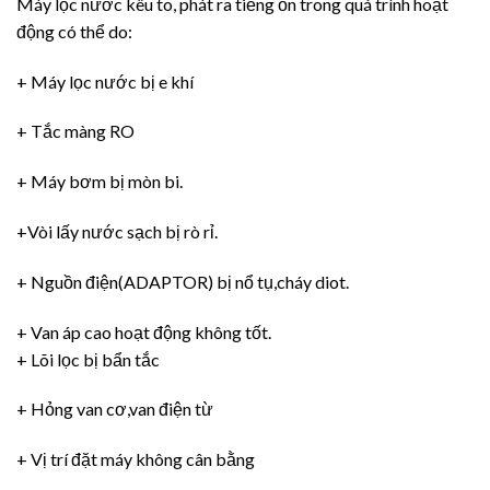
Máy lọc nước kêu to, phát ra tiếng ồn trong quá trình hoạt
động có thể do:
+ Máy lọc nước bị e khí
+ Tắc màng RO
+ Máy bơm bị mòn bi.
+Vòi lấy nước sạch bị rò rỉ.
+ Nguồn điện(ADAPTOR) bị nổ tụ,cháy diot.
+ Van áp cao hoạt động không tốt.
+ Lõi lọc bị bẩn tắc
+ Hỏng van cơ,van điện từ
+ Vị trí đặt máy không cân bằng