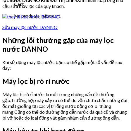
lọc nước DANNO Khu Đô Thị Linh Đàm
nhằm đáp ứng nhu
Cart
cầu sửa máy lọc của quý khách.
No products in the cart.
Sửa máy lọc nước DANNO
Những lỗi thường gặp của máy lọc
nước DANNO
Khi sử dụng máy lọc nước bạn có thể gặp một số vấn đề sau
đây:
Máy lọc bị rò rỉ nước
Máy lọc bị rò rỉ nước là một trong những vấn đề thường
gặp.Trường hợp này xảy ra có thể do vặn chưa chắc những đai
ốc,mất gioăng tại các vị trí ống nước động cơ bị thủng
màng.Cũng có thể do đường ống dẫn nước đã quá cũ và chúng
bị vỡ hoặc do loai động vật gặm nhấm cắn đường ống dẫn.
Máy kêu to khi hoạt động