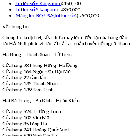
Lõi lọc số 6 Kangaroo
₫
450,000
Lõi lọc số 5 kangaroo
₫
350,000
Màng lọc RO USA(lõi lọc số 4)
₫
500,000
Về chúng tôi
Chúng tôi là dịch vụ sửa chữa máy lọc nước tại nhà hàng đầu
tại HÀ NỘI, phục vụ tại tất cả các quận huyện nội ngoại thành.
Hà Đông – Thanh Xuân – Từ Liêm
Cửa hàng 28 Phùng Hưng -Hà Đông
Cửa hàng 164 Ngọc Đại, Đại Mỗ
Cửa hàng 22 cầu dậu
Cửa hàng 135 Thanh Nhàn
Cửa hàng 139 Tam Trinh
Hai Bà Trưng – Ba Đình – Hoàn Kiếm
Cửa hàng 524 Trường Trinh
Cửa hàng 102 Kim Mã
Cửa hàng 85 Láng Hạ
Cửa hàng 241 Hoàng Quốc Việt
Cửa hàng 539 Ngô Gia Tự