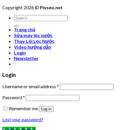
Copyright 2026 ©
Pixseo.net
Search
for:
Trang chủ
Sửa máy lọc nước
Thay Lõi Lọc Nước
Video hướng dẫn
Login
Newsletter
Login
Username or email address
*
Password
*
Remember me
Log in
Lost your password?
Call Now Button