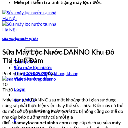
Miễn phí kiểm tra tình trạng máy lọc nước
Sửa máy lọc nước tại nhà
Search
Sửa Máy Lọc Nước DANNO Khu Đô
for:
Thị Linh Đàm
Trang chủ
Sửa máy lọc nước
Thay Lõi Lọc Nước
Posted on
10/10/2022
by
khang khang
Video hướng dẫn
10
Login
Th10
Máy lọc nước DANNO,sau một khoảng thời gian sử dụng
Cart /
₫
0
0
cũng sẽ phải thực hiện việc thay thế sửa chữa. Điều này có thể
No products in the cart.
do một số bộ phận trong máy lọc nước bị hỏng,cũng có thể do
nhu cầu bảo dưỡng máy của mỗi gia
0
đình.
suamaylocnuoctainha.com
cung cấp dịch vụ
sửa máy