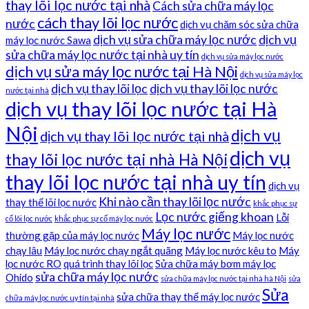
thay lõi lọc nước tại nhà
Cách sửa chữa máy lọc
cách thay lõi lọc nước
nước
dịch vụ chăm sóc sửa chữa
dịch vụ sửa chữa máy lọc nước
dịch vụ
máy lọc nước Sawa
sửa chữa máy lọc nước tại nhà uy tín
dịch vụ sửa máy lọc nước
dịch vụ sửa máy lọc nước tại Hà Nội
dịch vụ sửa máy lọc
dịch vụ thay lõi lọc
dịch vụ thay lõi lọc nước
nước tại nhà
dịch vụ thay lõi lọc nước tại Hà
Nội
dịch vụ
dịch vụ thay lõi lọc nước tại nhà
dịch vụ
thay lõi lọc nước tại nhà Hà Nội
thay lõi lọc nước tại nhà uy tín
dịch vụ
Khi nào cần thay lõi lọc nước
thay thế lõi lọc nước
khắc phục sự
Lọc nước giếng khoan
Lỗi
cố lõi lọc nước
khắc phục sự cố máy lọc nước
Máy lọc nước
thường gặp của máy lọc nước
Máy lọc nước
chạy lâu
Máy lọc nước chạy ngắt quãng
Máy lọc nước kêu to
Máy
lọc nước RO
quá trình thay lõi lọc
Sửa chữa máy bơm máy lọc
sửa chữa máy lọc nước
Ohido
sửa chữa máy lọc nước tại nhà hà Nội
sửa
Sửa
sửa chữa thay thế máy lọc nước
chữa máy lọc nước uy tín tại nhà