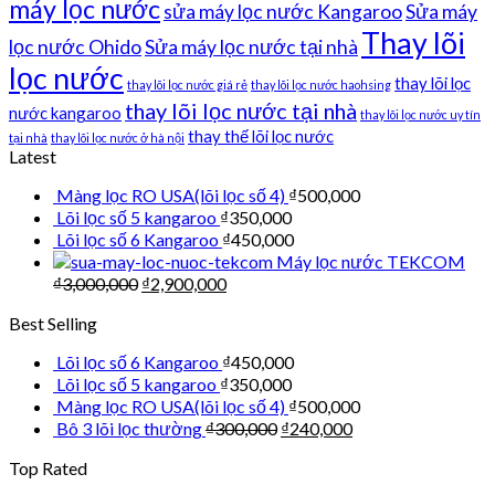
máy lọc nước
sửa máy lọc nước Kangaroo
Sửa máy
Thay lõi
lọc nước Ohido
Sửa máy lọc nước tại nhà
lọc nước
thay lõi lọc
thay lõi lọc nước giá rẻ
thay lõi lọc nước haohsing
thay lõi lọc nước tại nhà
nước kangaroo
thay lõi lọc nước uy tín
thay thế lõi lọc nước
tại nhà
thay lõi lọc nước ở hà nội
Latest
Màng lọc RO USA(lõi lọc số 4)
₫
500,000
Lõi lọc số 5 kangaroo
₫
350,000
Lõi lọc số 6 Kangaroo
₫
450,000
Máy lọc nước TEKCOM
₫
3,000,000
₫
2,900,000
Best Selling
Lõi lọc số 6 Kangaroo
₫
450,000
Lõi lọc số 5 kangaroo
₫
350,000
Màng lọc RO USA(lõi lọc số 4)
₫
500,000
Bô 3 lõi lọc thường
₫
300,000
₫
240,000
Top Rated