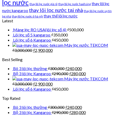
lọc nước
thay lõi lọc
thay lõi lọc nước giá rẻ
thay lõi lọc nước haohsing
thay lõi lọc nước tại nhà
nước kangaroo
thay lõi lọc nước uy tín
thay thế lõi lọc nước
tại nhà
thay lõi lọc nước ở hà nội
Latest
Màng lọc RO USA(lõi lọc số 4)
₫
500,000
Lõi lọc số 5 kangaroo
₫
350,000
Lõi lọc số 6 Kangaroo
₫
450,000
Máy lọc nước TEKCOM
₫
3,000,000
₫
2,900,000
Best Selling
Bô 3 lõi lọc thường
₫
300,000
₫
240,000
Bộ 3 lõi lọc Kangaroo
₫
290,000
₫
280,000
Máy lọc nước TEKCOM
₫
3,000,000
₫
2,900,000
Lõi lọc số 6 Kangaroo
₫
450,000
Top Rated
Bô 3 lõi lọc thường
₫
300,000
₫
240,000
Bộ 3 lõi lọc Kangaroo
₫
290,000
₫
280,000