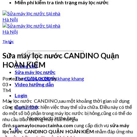
Miễn phí kiểm tra tình trạng máy lọc nước
Tin tức
Search
Sửa máy lọc nước CANDINO Quận
for:
HOÀN KIẾM
Trang chủ
Sửa máy lọc nước
Thay Lõi Lọc Nước
Posted on
03/04/2020
by
khang khang
03
Video hướng dẫn
Th4
Login
Máy lọc nước CANDINO,sau một khoảng thời gian sử dụng
cũng sẽ phải thực hiện việc thay thế sửa chữa. Điều này có thể
Cart /
₫
0
0
do một số bộ phận trong máy lọc nước bị hỏng,cũng có thể do
No products in the cart.
nhu cầu bảo dưỡng máy của mỗi gia
đình.
suamaylocnuoctainha.com
cung cấp dịch vụ
sửa máy
0
lọc nước CANDINO QUẬN HOÀN KIẾM
nhằm đáp ứng nhu