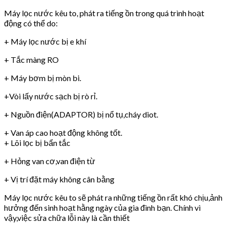
Máy lọc nước kêu to, phát ra tiếng ồn trong quá trình hoạt
động có thể do:
+ Máy lọc nước bị e khí
+ Tắc màng RO
+ Máy bơm bị mòn bi.
+Vòi lấy nước sạch bị rò rỉ.
+ Nguồn điện(ADAPTOR) bị nổ tụ,cháy diot.
+ Van áp cao hoạt động không tốt.
+ Lõi lọc bị bẩn tắc
+ Hỏng van cơ,van điện từ
+ Vị trí đặt máy không cân bằng
Máy lọc nước kêu to sẽ phát ra những tiếng ồn rất khó chịu,ảnh
hưởng đến sinh hoạt hằng ngày của gia đình bạn. Chính vì
vậy,việc sửa chữa lỗi này là cần thiết