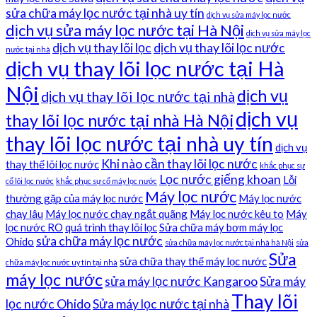
sửa chữa máy lọc nước tại nhà uy tín
dịch vụ sửa máy lọc nước
dịch vụ sửa máy lọc nước tại Hà Nội
dịch vụ sửa máy lọc
dịch vụ thay lõi lọc
dịch vụ thay lõi lọc nước
nước tại nhà
dịch vụ thay lõi lọc nước tại Hà
Nội
dịch vụ
dịch vụ thay lõi lọc nước tại nhà
dịch vụ
thay lõi lọc nước tại nhà Hà Nội
thay lõi lọc nước tại nhà uy tín
dịch vụ
Khi nào cần thay lõi lọc nước
thay thế lõi lọc nước
khắc phục sự
Lọc nước giếng khoan
Lỗi
cố lõi lọc nước
khắc phục sự cố máy lọc nước
Máy lọc nước
thường gặp của máy lọc nước
Máy lọc nước
chạy lâu
Máy lọc nước chạy ngắt quãng
Máy lọc nước kêu to
Máy
lọc nước RO
quá trình thay lõi lọc
Sửa chữa máy bơm máy lọc
sửa chữa máy lọc nước
Ohido
sửa chữa máy lọc nước tại nhà hà Nội
sửa
Sửa
sửa chữa thay thế máy lọc nước
chữa máy lọc nước uy tín tại nhà
máy lọc nước
sửa máy lọc nước Kangaroo
Sửa máy
Thay lõi
lọc nước Ohido
Sửa máy lọc nước tại nhà