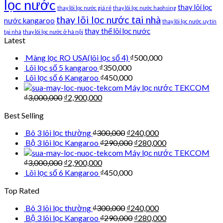
lọc nước
thay lõi lọc
thay lõi lọc nước giá rẻ
thay lõi lọc nước haohsing
thay lõi lọc nước tại nhà
nước kangaroo
thay lõi lọc nước uy tín
thay thế lõi lọc nước
tại nhà
thay lõi lọc nước ở hà nội
Latest
Màng lọc RO USA(lõi lọc số 4)
₫
500,000
Lõi lọc số 5 kangaroo
₫
350,000
Lõi lọc số 6 Kangaroo
₫
450,000
Máy lọc nước TEKCOM
₫
3,000,000
₫
2,900,000
Best Selling
Bô 3 lõi lọc thường
₫
300,000
₫
240,000
Bộ 3 lõi lọc Kangaroo
₫
290,000
₫
280,000
Máy lọc nước TEKCOM
₫
3,000,000
₫
2,900,000
Lõi lọc số 6 Kangaroo
₫
450,000
Top Rated
Bô 3 lõi lọc thường
₫
300,000
₫
240,000
Bộ 3 lõi lọc Kangaroo
₫
290,000
₫
280,000