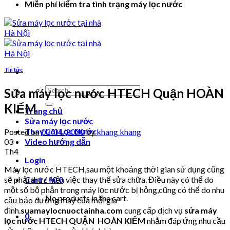
Miễn phí kiểm tra tình trạng máy lọc nước
Tin tức
Search
Sửa máy lọc nước HTECH Quận HOÀN
for:
KIẾM
Trang chủ
Sửa máy lọc nước
Thay Lõi Lọc Nước
Posted on
03/04/2020
by
khang khang
03
Video hướng dẫn
Th4
Login
Máy lọc nước HTECH,sau một khoảng thời gian sử dụng cũng
sẽ phải thực hiện việc thay thế sửa chữa. Điều này có thể do
Cart /
₫
0
0
một số bộ phận trong máy lọc nước bị hỏng,cũng có thể do nhu
No products in the cart.
cầu bảo dưỡng máy của mỗi gia
đình.
suamaylocnuoctainha.com
cung cấp dịch vụ
sửa máy
0
lọc nước HTECH QUẬN HOÀN KIẾM
nhằm đáp ứng nhu cầu