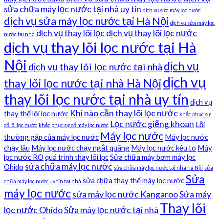
sửa chữa máy lọc nước tại nhà uy tín
dịch vụ sửa máy lọc nước
dịch vụ sửa máy lọc nước tại Hà Nội
dịch vụ sửa máy lọc
dịch vụ thay lõi lọc
dịch vụ thay lõi lọc nước
nước tại nhà
dịch vụ thay lõi lọc nước tại Hà
Nội
dịch vụ
dịch vụ thay lõi lọc nước tại nhà
dịch vụ
thay lõi lọc nước tại nhà Hà Nội
thay lõi lọc nước tại nhà uy tín
dịch vụ
Khi nào cần thay lõi lọc nước
thay thế lõi lọc nước
khắc phục sự
Lọc nước giếng khoan
Lỗi
cố lõi lọc nước
khắc phục sự cố máy lọc nước
Máy lọc nước
thường gặp của máy lọc nước
Máy lọc nước
chạy lâu
Máy lọc nước chạy ngắt quãng
Máy lọc nước kêu to
Máy
lọc nước RO
quá trình thay lõi lọc
Sửa chữa máy bơm máy lọc
sửa chữa máy lọc nước
Ohido
sửa chữa máy lọc nước tại nhà hà Nội
sửa
Sửa
sửa chữa thay thế máy lọc nước
chữa máy lọc nước uy tín tại nhà
máy lọc nước
sửa máy lọc nước Kangaroo
Sửa máy
Thay lõi
lọc nước Ohido
Sửa máy lọc nước tại nhà