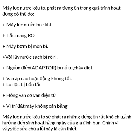
Máy lọc nước kêu to, phát ra tiếng ồn trong quá trình hoạt
động có thể do:
+ Máy lọc nước bị e khí
+ Tắc màng RO
+ Máy bơm bị mòn bi.
+Vòi lấy nước sạch bị rò rỉ.
+ Nguồn điện(ADAPTOR) bị nổ tụ,cháy diot.
+ Van áp cao hoạt động không tốt.
+ Lõi lọc bị bẩn tắc
+ Hỏng van cơ,van điện từ
+ Vị trí đặt máy không cân bằng
Máy lọc nước kêu to sẽ phát ra những tiếng ồn rất khó chịu,ảnh
hưởng đến sinh hoạt hằng ngày của gia đình bạn. Chính vì
vậy,việc sửa chữa lỗi này là cần thiết