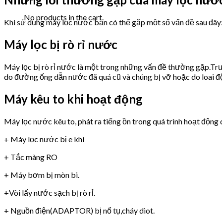
No products in the cart.
Khi sử dụng máy lọc nước bạn có thể gặp một số vấn đề sau đây
Máy lọc bị rò rỉ nước
Máy lọc bị rò rỉ nước là một trong những vấn đề thường gặp.Trư
do đường ống dẫn nước đã quá cũ và chúng bị vỡ hoặc do loai 
Máy kêu to khi hoạt động
Máy lọc nước kêu to, phát ra tiếng ồn trong quá trình hoạt động 
+ Máy lọc nước bị e khí
+ Tắc màng RO
+ Máy bơm bị mòn bi.
+Vòi lấy nước sạch bị rò rỉ.
+ Nguồn điện(ADAPTOR) bị nổ tụ,cháy diot.