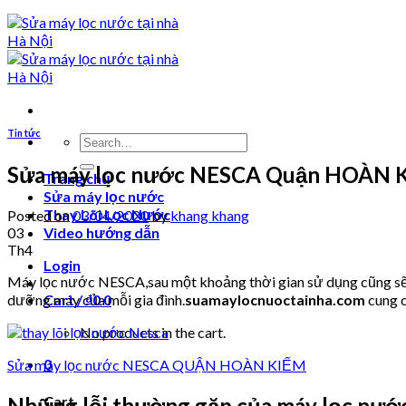
Tin tức
Search
for:
Sửa máy lọc nước NESCA Quận HOÀN 
Trang chủ
Sửa máy lọc nước
Thay Lõi Lọc Nước
Posted on
03/04/2020
by
khang khang
03
Video hướng dẫn
Th4
Login
Máy lọc nước NESCA,sau một khoảng thời gian sử dụng cũng sẽ p
dưỡng máy của mỗi gia đình.
suamaylocnuoctainha.com
cung c
Cart /
₫
0
0
No products in the cart.
0
Sửa máy lọc nước NESCA QUẬN HOÀN KIẾM
Cart
Những lỗi thường gặp của máy lọc nướ