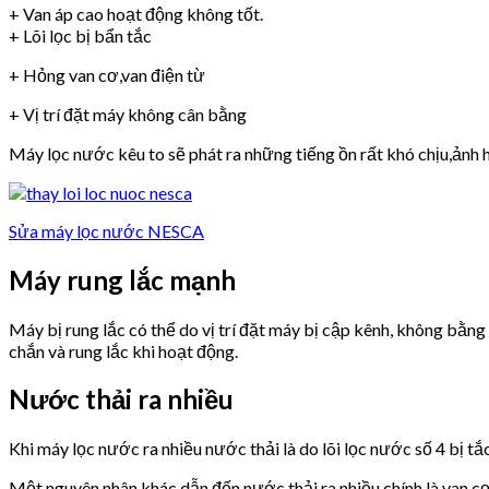
+ Van áp cao hoạt động không tốt.
+ Lõi lọc bị bẩn tắc
+ Hỏng van cơ,van điện từ
+ Vị trí đặt máy không cân bằng
Máy lọc nước kêu to sẽ phát ra những tiếng ồn rất khó chịu,ảnh h
Sửa máy lọc nước NESCA
Máy rung lắc mạnh
Máy bị rung lắc có thể do vị trí đặt máy bị cập kênh, không bằn
chắn và rung lắc khi hoạt động.
Nước thải ra nhiều
Khi máy lọc nước ra nhiều nước thải là do lõi lọc nước số 4 bị tắ
Một nguyên nhân khác dẫn đến nước thải ra nhiều chính là van 