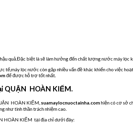
u hậu quả.Đặc biệt là sẽ làm hưởng đến chất lượng nước máy lọc
hực tế,máy lọc nước còn gặp nhiều vấn đề khác khiến cho việc hoạ
com
để được hỗ trợ tốt nhất.
 tại QUẬN HOÀN KIẾM.
ớc QUẬN HOÀN KIẾM,
suamaylocnuoctainha.com
hiện có cơ sở 
ng như tinh thần trách nhiệm cao.
ẬN HOÀN KIẾM tại địa chỉ dưới đây: