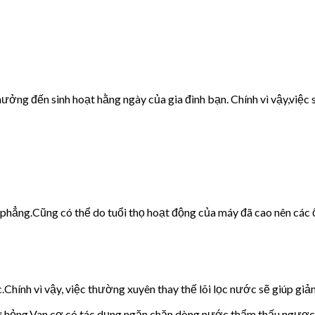
ưởng đến sinh hoạt hằng ngày của gia đình bạn. Chính vì vậy,việc s
g phẳng.Cũng có thể do tuổi thọ hoạt động của máy đã cao nên các 
c.Chính vì vậy, việc thường xuyên thay thế lõi lọc nước sẽ giúp giảm
cơ hỏng.Van cơ có tác dụng ngăn chặn dòng nước thẩm thấu ngược