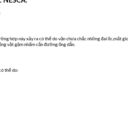
:
ờng hợp này xảy ra có thể do vặn chưa chắc những đai ốc,mất gio
động vật gặm nhấm cắn đường ống dẫn.
có thể do: