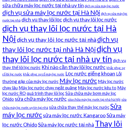
sửa chữa máy lọc nước tại nhà uy tín
dịch vụ sửa máy lọc nước
dịch vụ sửa máy lọc nước tại Hà Nội
dịch vụ sửa máy lọc
dịch vụ thay lõi lọc
dịch vụ thay lõi lọc nước
nước tại nhà
dịch vụ thay lõi lọc nước tại Hà
Nội
dịch vụ
dịch vụ thay lõi lọc nước tại nhà
dịch vụ
thay lõi lọc nước tại nhà Hà Nội
thay lõi lọc nước tại nhà uy tín
dịch vụ
Khi nào cần thay lõi lọc nước
thay thế lõi lọc nước
khắc phục sự
Lọc nước giếng khoan
Lỗi
cố lõi lọc nước
khắc phục sự cố máy lọc nước
Máy lọc nước
thường gặp của máy lọc nước
Máy lọc nước
chạy lâu
Máy lọc nước chạy ngắt quãng
Máy lọc nước kêu to
Máy
lọc nước RO
quá trình thay lõi lọc
Sửa chữa máy bơm máy lọc
sửa chữa máy lọc nước
Ohido
sửa chữa máy lọc nước tại nhà hà Nội
sửa
Sửa
sửa chữa thay thế máy lọc nước
chữa máy lọc nước uy tín tại nhà
máy lọc nước
sửa máy lọc nước Kangaroo
Sửa máy
Thay lõi
lọc nước Ohido
Sửa máy lọc nước tại nhà