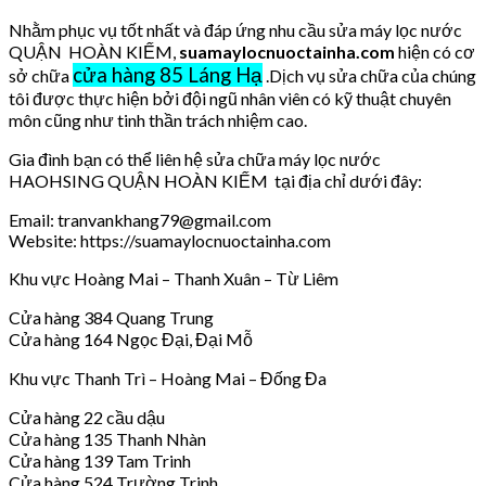
Nhằm phục vụ tốt nhất và đáp ứng nhu cầu sửa máy lọc nước
QUẬN HOÀN KIẾM,
suamaylocnuoctainha.com
hiện có cơ
cửa hàng 85 Láng Hạ
sở chữa
.Dịch vụ sửa chữa của chúng
tôi được thực hiện bởi đội ngũ nhân viên có kỹ thuật chuyên
môn cũng như tinh thần trách nhiệm cao.
Gia đình bạn có thể liên hệ sửa chữa máy lọc nước
HAOHSING QUẬN HOÀN KIẾM tại địa chỉ dưới đây:
Email: tranvankhang79@gmail.com
Website: https://suamaylocnuoctainha.com
Khu vực Hoàng Mai – Thanh Xuân – Từ Liêm
Cửa hàng 384 Quang Trung
Cửa hàng 164 Ngọc Đại, Đại Mỗ
Khu vực Thanh Trì – Hoàng Mai – Đống Đa
Cửa hàng 22 cầu dậu
Cửa hàng 135 Thanh Nhàn
Cửa hàng 139 Tam Trinh
Cửa hàng 524 Trường Trinh