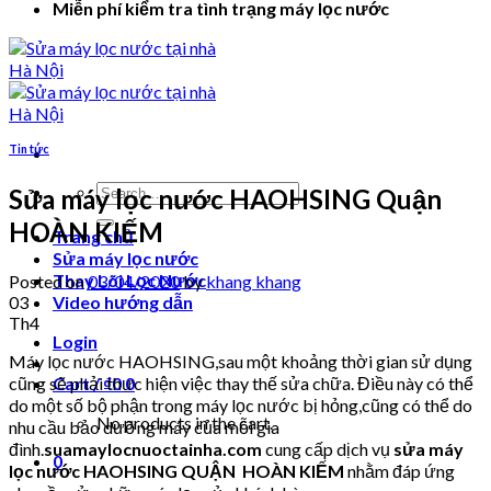
Miễn phí kiểm tra tình trạng máy lọc nước
Tin tức
Search
Sửa máy lọc nước HAOHSING Quận
for:
HOÀN KIẾM
Trang chủ
Sửa máy lọc nước
Thay Lõi Lọc Nước
Posted on
03/04/2020
by
khang khang
03
Video hướng dẫn
Th4
Login
Máy lọc nước HAOHSING,sau một khoảng thời gian sử dụng
cũng sẽ phải thực hiện việc thay thế sửa chữa. Điều này có thể
Cart /
₫
0
0
do một số bộ phận trong máy lọc nước bị hỏng,cũng có thể do
No products in the cart.
nhu cầu bảo dưỡng máy của mỗi gia
đình.
suamaylocnuoctainha.com
cung cấp dịch vụ
sửa máy
0
lọc nước HAOHSING QUẬN HOÀN KIẾM
nhằm đáp ứng