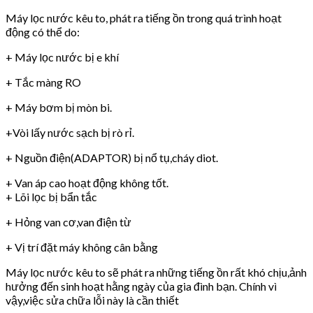
Máy lọc nước kêu to, phát ra tiếng ồn trong quá trình hoạt
động có thể do:
+ Máy lọc nước bị e khí
+ Tắc màng RO
+ Máy bơm bị mòn bi.
+Vòi lấy nước sạch bị rò rỉ.
+ Nguồn điện(ADAPTOR) bị nổ tụ,cháy diot.
+ Van áp cao hoạt động không tốt.
+ Lõi lọc bị bẩn tắc
+ Hỏng van cơ,van điện từ
+ Vị trí đặt máy không cân bằng
Máy lọc nước kêu to sẽ phát ra những tiếng ồn rất khó chịu,ảnh
hưởng đến sinh hoạt hằng ngày của gia đình bạn. Chính vì
vậy,việc sửa chữa lỗi này là cần thiết