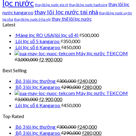
lọc nước
thay lõi lọc
thay lõi lọc nước giá rẻ
thay lõi lọc nước haohsing
thay lõi lọc nước tại nhà
nước kangaroo
thay lõi lọc nước uy tín
thay thế lõi lọc nước
tại nhà
thay lõi lọc nước ở hà nội
Latest
Màng lọc RO USA(lõi lọc số 4)
₫
500,000
Lõi lọc số 5 kangaroo
₫
350,000
Lõi lọc số 6 Kangaroo
₫
450,000
Máy lọc nước TEKCOM
₫
3,000,000
₫
2,900,000
Best Selling
Bô 3 lõi lọc thường
₫
300,000
₫
240,000
Bộ 3 lõi lọc Kangaroo
₫
290,000
₫
280,000
Máy lọc nước TEKCOM
₫
3,000,000
₫
2,900,000
Lõi lọc số 6 Kangaroo
₫
450,000
Top Rated
Bô 3 lõi lọc thường
₫
300,000
₫
240,000
Bộ 3 lõi lọc Kangaroo
₫
290,000
₫
280,000