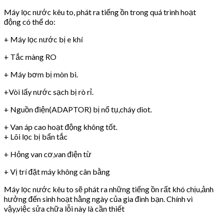
Máy lọc nước kêu to, phát ra tiếng ồn trong quá trình hoạt
động có thể do:
+ Máy lọc nước bị e khí
+ Tắc màng RO
+ Máy bơm bị mòn bi.
+Vòi lấy nước sạch bị rò rỉ.
+ Nguồn điện(ADAPTOR) bị nổ tụ,cháy diot.
+ Van áp cao hoạt động không tốt.
+ Lõi lọc bị bẩn tắc
+ Hỏng van cơ,van điện từ
+ Vị trí đặt máy không cân bằng
Máy lọc nước kêu to sẽ phát ra những tiếng ồn rất khó chịu,ảnh
hưởng đến sinh hoạt hằng ngày của gia đình bạn. Chính vì
vậy,việc sửa chữa lỗi này là cần thiết