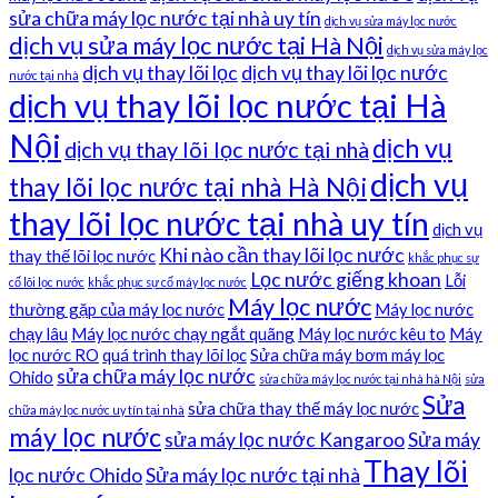
sửa chữa máy lọc nước tại nhà uy tín
dịch vụ sửa máy lọc nước
dịch vụ sửa máy lọc nước tại Hà Nội
dịch vụ sửa máy lọc
dịch vụ thay lõi lọc
dịch vụ thay lõi lọc nước
nước tại nhà
dịch vụ thay lõi lọc nước tại Hà
Nội
dịch vụ
dịch vụ thay lõi lọc nước tại nhà
dịch vụ
thay lõi lọc nước tại nhà Hà Nội
thay lõi lọc nước tại nhà uy tín
dịch vụ
Khi nào cần thay lõi lọc nước
thay thế lõi lọc nước
khắc phục sự
Lọc nước giếng khoan
Lỗi
cố lõi lọc nước
khắc phục sự cố máy lọc nước
Máy lọc nước
thường gặp của máy lọc nước
Máy lọc nước
chạy lâu
Máy lọc nước chạy ngắt quãng
Máy lọc nước kêu to
Máy
lọc nước RO
quá trình thay lõi lọc
Sửa chữa máy bơm máy lọc
sửa chữa máy lọc nước
Ohido
sửa chữa máy lọc nước tại nhà hà Nội
sửa
Sửa
sửa chữa thay thế máy lọc nước
chữa máy lọc nước uy tín tại nhà
máy lọc nước
sửa máy lọc nước Kangaroo
Sửa máy
Thay lõi
lọc nước Ohido
Sửa máy lọc nước tại nhà