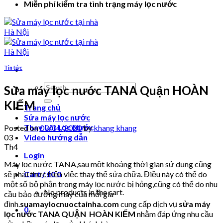
Miễn phí kiểm tra tình trạng máy lọc nước
Tin tức
Search
Sửa máy lọc nước TANA Quận HOÀN
for:
KIẾM
Trang chủ
Sửa máy lọc nước
Thay Lõi Lọc Nước
Posted on
03/04/2020
by
khang khang
03
Video hướng dẫn
Th4
Login
Máy lọc nước TANA,sau một khoảng thời gian sử dụng cũng
sẽ phải thực hiện việc thay thế sửa chữa. Điều này có thể do
Cart /
₫
0
0
một số bộ phận trong máy lọc nước bị hỏng,cũng có thể do nhu
No products in the cart.
cầu bảo dưỡng máy của mỗi gia
đình.
suamaylocnuoctainha.com
cung cấp dịch vụ
sửa máy
0
lọc nước TANA QUẬN HOÀN KIẾM
nhằm đáp ứng nhu cầu