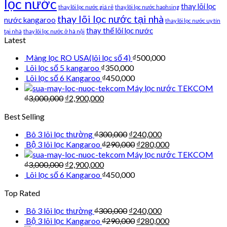
lọc nước
thay lõi lọc
thay lõi lọc nước giá rẻ
thay lõi lọc nước haohsing
thay lõi lọc nước tại nhà
nước kangaroo
thay lõi lọc nước uy tín
thay thế lõi lọc nước
tại nhà
thay lõi lọc nước ở hà nội
Latest
Màng lọc RO USA(lõi lọc số 4)
₫
500,000
Lõi lọc số 5 kangaroo
₫
350,000
Lõi lọc số 6 Kangaroo
₫
450,000
Máy lọc nước TEKCOM
₫
3,000,000
₫
2,900,000
Best Selling
Bô 3 lõi lọc thường
₫
300,000
₫
240,000
Bộ 3 lõi lọc Kangaroo
₫
290,000
₫
280,000
Máy lọc nước TEKCOM
₫
3,000,000
₫
2,900,000
Lõi lọc số 6 Kangaroo
₫
450,000
Top Rated
Bô 3 lõi lọc thường
₫
300,000
₫
240,000
Bộ 3 lõi lọc Kangaroo
₫
290,000
₫
280,000