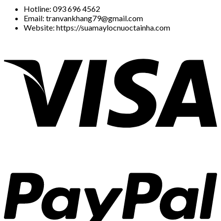
Hotline: 093 696 4562
Email: tranvankhang79@gmail.com
Website: https://suamaylocnuoctainha.com