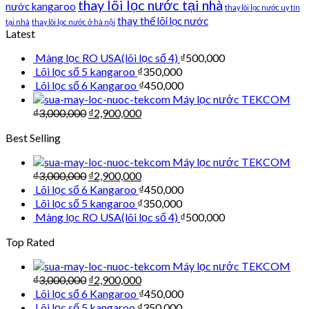
thay lõi lọc nước tại nhà
nước kangaroo
thay lõi lọc nước uy tín
thay thế lõi lọc nước
tại nhà
thay lõi lọc nước ở hà nội
Latest
Màng lọc RO USA(lõi lọc số 4)
₫
500,000
Lõi lọc số 5 kangaroo
₫
350,000
Lõi lọc số 6 Kangaroo
₫
450,000
Máy lọc nước TEKCOM
₫
3,000,000
₫
2,900,000
Best Selling
Máy lọc nước TEKCOM
₫
3,000,000
₫
2,900,000
Lõi lọc số 6 Kangaroo
₫
450,000
Lõi lọc số 5 kangaroo
₫
350,000
Màng lọc RO USA(lõi lọc số 4)
₫
500,000
Top Rated
Máy lọc nước TEKCOM
₫
3,000,000
₫
2,900,000
Lõi lọc số 6 Kangaroo
₫
450,000
Lõi lọc số 5 kangaroo
₫
350,000