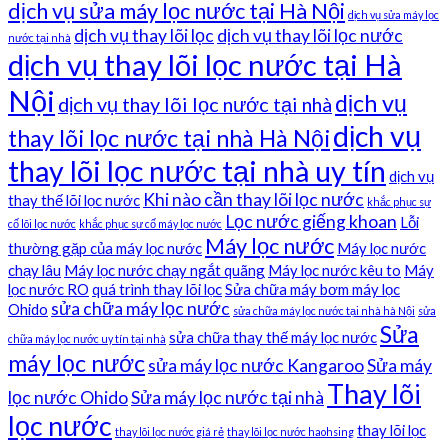
dịch vụ sửa máy lọc nước tại Hà Nội
dịch vụ sửa máy lọc
dịch vụ thay lõi lọc
dịch vụ thay lõi lọc nước
nước tại nhà
dịch vụ thay lõi lọc nước tại Hà
Nội
dịch vụ
dịch vụ thay lõi lọc nước tại nhà
dịch vụ
thay lõi lọc nước tại nhà Hà Nội
thay lõi lọc nước tại nhà uy tín
dịch vụ
Khi nào cần thay lõi lọc nước
thay thế lõi lọc nước
khắc phục sự
Lọc nước giếng khoan
Lỗi
cố lõi lọc nước
khắc phục sự cố máy lọc nước
Máy lọc nước
thường gặp của máy lọc nước
Máy lọc nước
chạy lâu
Máy lọc nước chạy ngắt quãng
Máy lọc nước kêu to
Máy
lọc nước RO
quá trình thay lõi lọc
Sửa chữa máy bơm máy lọc
sửa chữa máy lọc nước
Ohido
sửa chữa máy lọc nước tại nhà hà Nội
sửa
Sửa
sửa chữa thay thế máy lọc nước
chữa máy lọc nước uy tín tại nhà
máy lọc nước
sửa máy lọc nước Kangaroo
Sửa máy
Thay lõi
lọc nước Ohido
Sửa máy lọc nước tại nhà
lọc nước
thay lõi lọc
thay lõi lọc nước giá rẻ
thay lõi lọc nước haohsing