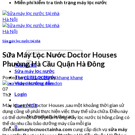
Miễn phí kiểm tra tình trạng máy lọc nước
Sửa máy lọc nước tại nhà
Search
Sửa Máy Lọc Nước Doctor Houses
for:
Phường Hà Cầu Quận Hà Đông
Trang chủ
Sửa máy lọc nước
Thay Lõi Lọc Nước
Posted on
07/02/2023
by
khang khang
Video hướng dẫn
07
Login
Th2
Máy lọc nước Doctor Houses ,sau một khoảng thời gian sử
Cart /
₫
0
0
dụng cũng sẽ phải thực hiện việc thay thế sửa chữa. Điều này
No products in the cart.
có thể do một số bộ phận trong máy lọc nước bị hỏng,cũng có
thể do nhu cầu bảo dưỡng máy của mỗi gia
0
đình.
suamaylocnuoctainha.com
cung cấp dịch vụ
sửa máy