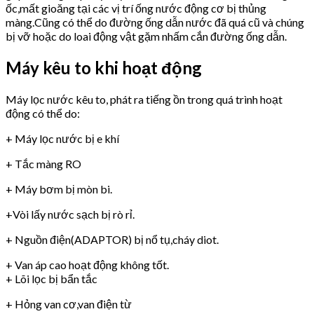
ốc,mất gioăng tại các vị trí ống nước động cơ bị thủng
màng.Cũng có thể do đường ống dẫn nước đã quá cũ và chúng
bị vỡ hoặc do loai động vật gặm nhấm cắn đường ống dẫn.
Máy kêu to khi hoạt động
Máy lọc nước kêu to, phát ra tiếng ồn trong quá trình hoạt
động có thể do:
+ Máy lọc nước bị e khí
+ Tắc màng RO
+ Máy bơm bị mòn bi.
+Vòi lấy nước sạch bị rò rỉ.
+ Nguồn điện(ADAPTOR) bị nổ tụ,cháy diot.
+ Van áp cao hoạt động không tốt.
+ Lõi lọc bị bẩn tắc
+ Hỏng van cơ,van điện từ