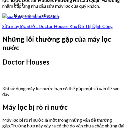
lọc nước Doctor Houses Phường Hà Cầu Quận Hà Đông
Cart
nhằm đáp ứng nhu cầu sửa máy lọc của quý khách.
No products in the cart.
Sửa máy lọc nước Doctor Houses Khu Đô Thị Định Công
Những lỗi thường gặp của máy lọc
nước
Doctor Houses
Khi sử dụng máy lọc nước bạn có thể gặp một số vấn đề sau
đây:
Máy lọc bị rò rỉ nước
Máy lọc bị rò rỉ nước là một trong những vấn đề thường
gặp.Trường hợp này xảy ra có thể do vặn chưa chắc những đai