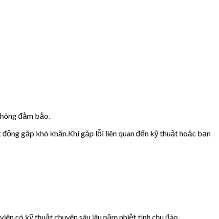
 không đảm bảo.
t động gặp khó khăn.Khi gặp lỗi liên quan đến kỹ thuật hoặc bạn
iên có kỹ thuật chuyên sâu,lâu năm,nhiệt tình,chu đáo.