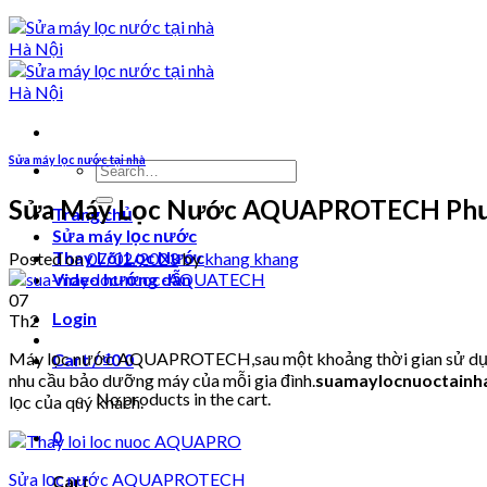
Sửa máy lọc nước tại nhà
Search
for:
Sửa Máy Lọc Nước AQUAPROTECH Phư
Trang chủ
Sửa máy lọc nước
Thay Lõi Lọc Nước
Posted on
07/02/2023
by
khang khang
Video hướng dẫn
07
Login
Th2
Máy lọc nước AQUAPROTECH,sau một khoảng thời gian sử dụng cũ
Cart /
₫
0
0
nhu cầu bảo dưỡng máy của mỗi gia đình.
suamaylocnuoctainh
No products in the cart.
lọc của quý khách.
0
Sửa lọc nước AQUAPROTECH
Cart