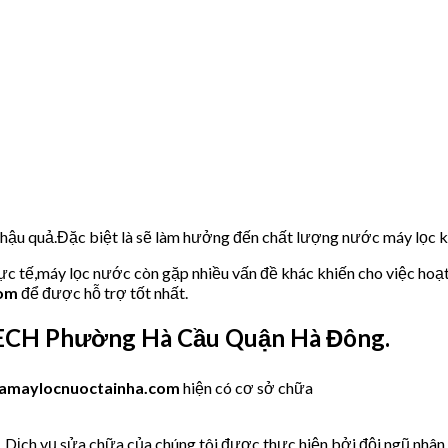
u hậu quả.Đặc biệt là sẽ làm hưởng đến chất lượng nước máy lọc
hực tế,máy lọc nước còn gặp nhiều vấn đề khác khiến cho việc hoạ
com
để được hỗ trợ tốt nhất.
ECH Phường Hà Cầu Quận Hà Đông.
amaylocnuoctainha.com
hiện có cơ sở chữa
.Dịch vụ sửa chữa của chúng tôi được thực hiện bởi đội ngũ nhân v