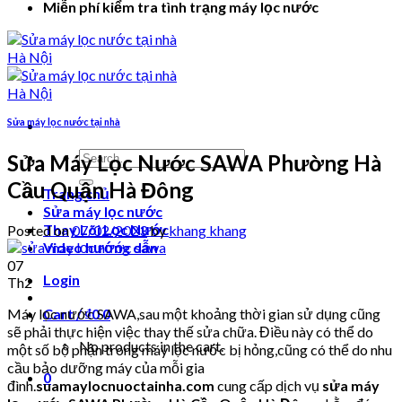
Miễn phí kiểm tra tình trạng máy lọc nước
Sửa máy lọc nước tại nhà
Search
Sửa Máy Lọc Nước SAWA Phường Hà
for:
Cầu Quận Hà Đông
Trang chủ
Sửa máy lọc nước
Thay Lõi Lọc Nước
Posted on
07/02/2023
by
khang khang
Video hướng dẫn
07
Login
Th2
Máy lọc nước SAWA,sau một khoảng thời gian sử dụng cũng
Cart /
₫
0
0
sẽ phải thực hiện việc thay thế sửa chữa. Điều này có thể do
No products in the cart.
một số bộ phận trong máy lọc nước bị hỏng,cũng có thể do nhu
cầu bảo dưỡng máy của mỗi gia
0
đình.
suamaylocnuoctainha.com
cung cấp dịch vụ
sửa máy