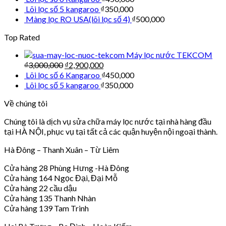
Lõi lọc số 5 kangaroo
₫
350,000
Màng lọc RO USA(lõi lọc số 4)
₫
500,000
Top Rated
Máy lọc nước TEKCOM
₫
3,000,000
₫
2,900,000
Lõi lọc số 6 Kangaroo
₫
450,000
Lõi lọc số 5 kangaroo
₫
350,000
Về chúng tôi
Chúng tôi là dịch vụ sửa chữa máy lọc nước tại nhà hàng đầu
tại HÀ NỘI, phục vụ tại tất cả các quận huyện nội ngoại thành.
Hà Đông – Thanh Xuân – Từ Liêm
Cửa hàng 28 Phùng Hưng -Hà Đông
Cửa hàng 164 Ngọc Đại, Đại Mỗ
Cửa hàng 22 cầu dậu
Cửa hàng 135 Thanh Nhàn
Cửa hàng 139 Tam Trinh