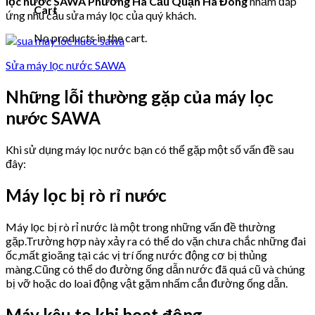
lọc nước SAWA Phường Hà Cầu Quận Hà Đông
nhằm đáp
Cart
ứng nhu cầu sửa máy lọc của quý khách.
No products in the cart.
Sửa máy lọc nước SAWA
Những lỗi thường gặp của máy lọc
nước SAWA
Khi sử dụng máy lọc nước bạn có thể gặp một số vấn đề sau
đây:
Máy lọc bị rò rỉ nước
Máy lọc bị rò rỉ nước là một trong những vấn đề thường
gặp.Trường hợp này xảy ra có thể do vặn chưa chắc những đai
ốc,mất gioăng tại các vị trí ống nước động cơ bị thủng
màng.Cũng có thể do đường ống dẫn nước đã quá cũ và chúng
bị vỡ hoặc do loai động vật gặm nhấm cắn đường ống dẫn.
Máy kêu to khi hoạt động