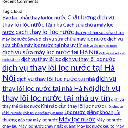
Recent Comments
Tag Cloud
Chất lượng dịch vụ
Bao lâu phải thay lõi lọc nước
thay lõi lọc nước tại nhà
Cách sửa chữa máy lọc
cách thay lõi lọc nước
nước
dịch vụ chăm sóc sửa chữa
dịch vụ sửa chữa máy lọc nước
dịch vụ
máy lọc nước Sawa
sửa chữa máy lọc nước tại nhà uy tín
dịch vụ sửa máy lọc nước
dịch vụ sửa máy lọc nước tại Hà Nội
dịch vụ sửa máy lọc
dịch vụ thay lõi lọc
dịch vụ thay lõi lọc nước
nước tại nhà
dịch vụ thay lõi lọc nước tại Hà
Nội
dịch vụ
dịch vụ thay lõi lọc nước tại nhà
dịch vụ
thay lõi lọc nước tại nhà Hà Nội
thay lõi lọc nước tại nhà uy tín
dịch vụ
Khi nào cần thay lõi lọc nước
thay thế lõi lọc nước
khắc phục sự
Lọc nước giếng khoan
Lỗi
cố lõi lọc nước
khắc phục sự cố máy lọc nước
Máy lọc nước
thường gặp của máy lọc nước
Máy lọc nước
chạy lâu
Máy lọc nước chạy ngắt quãng
Máy lọc nước kêu to
Máy