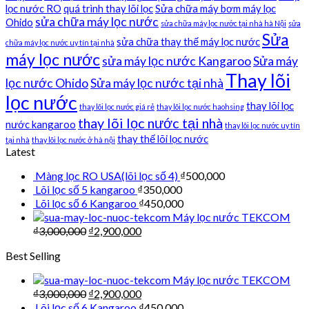
lọc nước RO
quá trình thay lõi lọc
Sửa chữa máy bơm máy lọc
sửa chữa máy lọc nước
Ohido
sửa chữa máy lọc nước tại nhà hà Nội
sửa
Sửa
sửa chữa thay thế máy lọc nước
chữa máy lọc nước uy tín tại nhà
máy lọc nước
sửa máy lọc nước Kangaroo
Sửa máy
Thay lõi
lọc nước Ohido
Sửa máy lọc nước tại nhà
lọc nước
thay lõi lọc
thay lõi lọc nước giá rẻ
thay lõi lọc nước haohsing
thay lõi lọc nước tại nhà
nước kangaroo
thay lõi lọc nước uy tín
thay thế lõi lọc nước
tại nhà
thay lõi lọc nước ở hà nội
Latest
Màng lọc RO USA(lõi lọc số 4)
₫
500,000
Lõi lọc số 5 kangaroo
₫
350,000
Lõi lọc số 6 Kangaroo
₫
450,000
Máy lọc nước TEKCOM
₫
3,000,000
₫
2,900,000
Best Selling
Máy lọc nước TEKCOM
₫
3,000,000
₫
2,900,000
Lõi lọc số 6 Kangaroo
₫
450,000