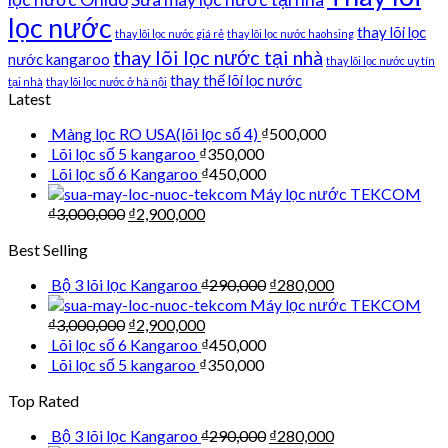
lọc nước
thay lõi lọc
thay lõi lọc nước giá rẻ
thay lõi lọc nước haohsing
thay lõi lọc nước tại nhà
nước kangaroo
thay lõi lọc nước uy tín
thay thế lõi lọc nước
tại nhà
thay lõi lọc nước ở hà nội
Latest
Màng lọc RO USA(lõi lọc số 4)
₫
500,000
Lõi lọc số 5 kangaroo
₫
350,000
Lõi lọc số 6 Kangaroo
₫
450,000
Máy lọc nước TEKCOM
₫
3,000,000
₫
2,900,000
Best Selling
Bộ 3 lõi lọc Kangaroo
₫
290,000
₫
280,000
Máy lọc nước TEKCOM
₫
3,000,000
₫
2,900,000
Lõi lọc số 6 Kangaroo
₫
450,000
Lõi lọc số 5 kangaroo
₫
350,000
Top Rated
Bộ 3 lõi lọc Kangaroo
₫
290,000
₫
280,000