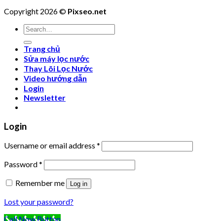
Copyright 2026 ©
Pixseo.net
Search
for:
Trang chủ
Sửa máy lọc nước
Thay Lõi Lọc Nước
Video hướng dẫn
Login
Newsletter
Login
Username or email address
*
Password
*
Remember me
Log in
Lost your password?
Call Now Button