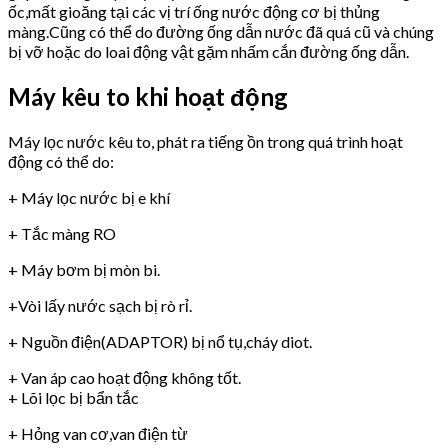
ốc,mất gioăng tại các vị trí ống nước động cơ bị thủng
màng.Cũng có thể do đường ống dẫn nước đã quá cũ và chúng
bị vỡ hoặc do loai động vật gặm nhấm cắn đường ống dẫn.
Máy kêu to khi hoạt động
Máy lọc nước kêu to, phát ra tiếng ồn trong quá trình hoạt
động có thể do:
+ Máy lọc nước bị e khí
+ Tắc màng RO
+ Máy bơm bị mòn bi.
+Vòi lấy nước sạch bị rò rỉ.
+ Nguồn điện(ADAPTOR) bị nổ tụ,cháy diot.
+ Van áp cao hoạt động không tốt.
+ Lõi lọc bị bẩn tắc
+ Hỏng van cơ,van điện từ