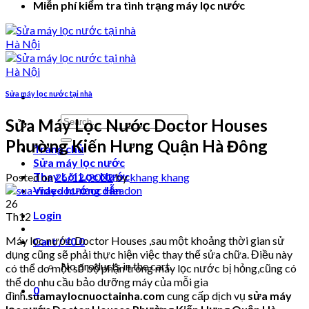
Miễn phí kiểm tra tình trạng máy lọc nước
Sửa máy lọc nước tại nhà
Search
Sửa Máy Lọc Nước Doctor Houses
for:
Phường Kiến Hưng Quận Hà Đông
Trang chủ
Sửa máy lọc nước
Thay Lõi Lọc Nước
Posted on
26/12/2022
by
khang khang
Video hướng dẫn
26
Login
Th12
Máy lọc nước Doctor Houses ,sau một khoảng thời gian sử
Cart /
₫
0
0
dụng cũng sẽ phải thực hiện việc thay thế sửa chữa. Điều này
No products in the cart.
có thể do một số bộ phận trong máy lọc nước bị hỏng,cũng có
thể do nhu cầu bảo dưỡng máy của mỗi gia
0
đình.
suamaylocnuoctainha.com
cung cấp dịch vụ
sửa máy