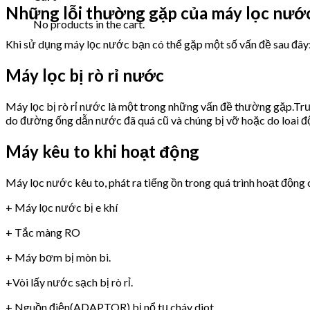
Những lỗi thường gặp của máy lọc nư
No products in the cart.
Khi sử dụng máy lọc nước bạn có thể gặp một số vấn đề sau đây
Máy lọc bị rò rỉ nước
Máy lọc bị rò rỉ nước là một trong những vấn đề thường gặp.Trư
do đường ống dẫn nước đã quá cũ và chúng bị vỡ hoặc do loai 
Máy kêu to khi hoạt động
Máy lọc nước kêu to, phát ra tiếng ồn trong quá trình hoạt động 
+ Máy lọc nước bị e khí
+ Tắc màng RO
+ Máy bơm bị mòn bi.
+Vòi lấy nước sạch bị rò rỉ.
+ Nguồn điện(ADAPTOR) bị nổ tụ,cháy diot.