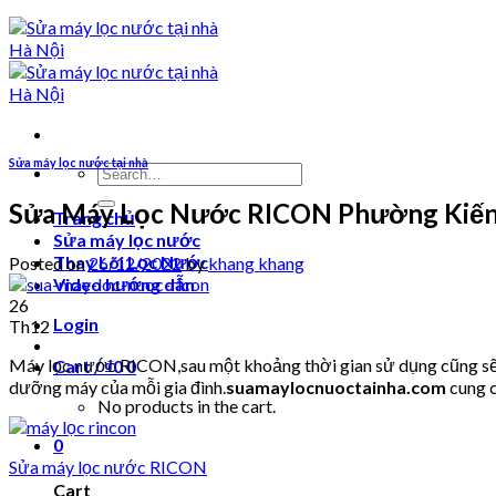
Sửa máy lọc nước tại nhà
Search
for:
Sửa Máy Lọc Nước RICON Phường Kiế
Trang chủ
Sửa máy lọc nước
Thay Lõi Lọc Nước
Posted on
26/12/2022
by
khang khang
Video hướng dẫn
26
Login
Th12
Máy lọc nước RICON,sau một khoảng thời gian sử dụng cũng sẽ p
Cart /
₫
0
0
dưỡng máy của mỗi gia đình.
suamaylocnuoctainha.com
cung c
No products in the cart.
0
Sửa máy lọc nước RICON
Cart