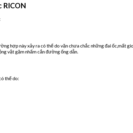
ớc RICON
:
ờng hợp này xảy ra có thể do vặn chưa chắc những đai ốc,mất gio
động vật gặm nhấm cắn đường ống dẫn.
có thể do: