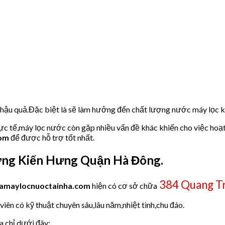
u hậu quả.Đặc biệt là sẽ làm hưởng đến chất lượng nước máy lọc
hực tế,máy lọc nước còn gặp nhiều vấn đề khác khiến cho việc hoạ
com
để được hỗ trợ tốt nhất.
ng Kiến Hưng Quận Hà Đông.
384 Quang T
amaylocnuoctainha.com
hiện có cơ sở chữa
iên có kỹ thuật chuyên sâu,lâu năm,nhiệt tình,chu đáo.
a chỉ dưới đây: