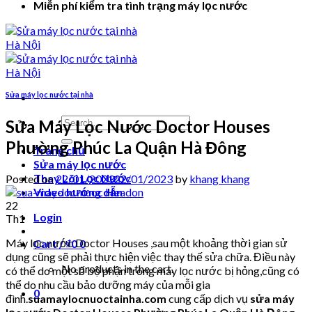
Miễn phí kiểm tra tình trạng máy lọc nước
Sửa máy lọc nước tại nhà
Search
Sửa Máy Lọc Nước Doctor Houses
for:
Phường Phúc La Quận Hà Đông
Trang chủ
Sửa máy lọc nước
Thay Lõi Lọc Nước
Posted on
22/01/2023
22/01/2023
by
khang khang
Video hướng dẫn
22
Login
Th1
Máy lọc nước Doctor Houses ,sau một khoảng thời gian sử
Cart /
₫
0
0
dụng cũng sẽ phải thực hiện việc thay thế sửa chữa. Điều này
No products in the cart.
có thể do một số bộ phận trong máy lọc nước bị hỏng,cũng có
thể do nhu cầu bảo dưỡng máy của mỗi gia
0
đình.
suamaylocnuoctainha.com
cung cấp dịch vụ
sửa máy