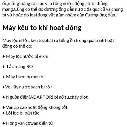
ốc,mất gioăng tại các vị trí ống nước động cơ bị thủng
màng.Cũng có thể do đường ống dẫn nước đã quá cũ và chúng
bị vỡ hoặc do loai động vật gặm nhấm cắn đường ống dẫn.
Máy kêu to khi hoạt động
Máy lọc nước kêu to, phát ra tiếng ồn trong quá trình hoạt
động có thể do:
+ Máy lọc nước bị e khí
+ Tắc màng RO
+ Máy bơm bị mòn bi.
+Vòi lấy nước sạch bị rò rỉ.
+ Nguồn điện(ADAPTOR) bị nổ tụ,cháy diot.
+ Van áp cao hoạt động không tốt.
+ Lõi lọc bị bẩn tắc
+ Hỏng van cơ,van điện từ