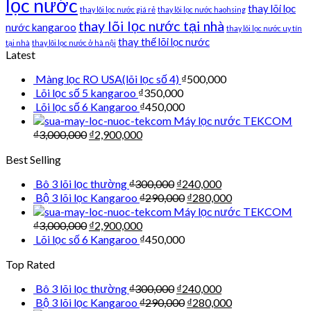
lọc nước
thay lõi lọc
thay lõi lọc nước giá rẻ
thay lõi lọc nước haohsing
thay lõi lọc nước tại nhà
nước kangaroo
thay lõi lọc nước uy tín
thay thế lõi lọc nước
tại nhà
thay lõi lọc nước ở hà nội
Latest
Màng lọc RO USA(lõi lọc số 4)
₫
500,000
Lõi lọc số 5 kangaroo
₫
350,000
Lõi lọc số 6 Kangaroo
₫
450,000
Máy lọc nước TEKCOM
₫
3,000,000
₫
2,900,000
Best Selling
Bô 3 lõi lọc thường
₫
300,000
₫
240,000
Bộ 3 lõi lọc Kangaroo
₫
290,000
₫
280,000
Máy lọc nước TEKCOM
₫
3,000,000
₫
2,900,000
Lõi lọc số 6 Kangaroo
₫
450,000
Top Rated
Bô 3 lõi lọc thường
₫
300,000
₫
240,000
Bộ 3 lõi lọc Kangaroo
₫
290,000
₫
280,000