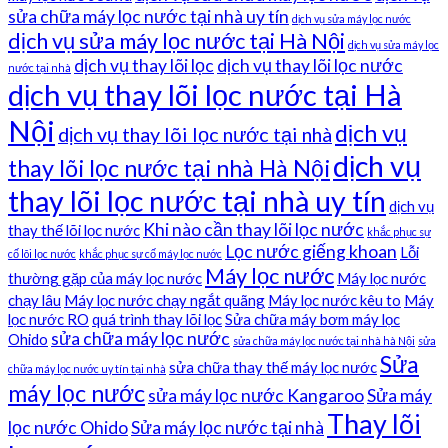
sửa chữa máy lọc nước tại nhà uy tín
dịch vụ sửa máy lọc nước
dịch vụ sửa máy lọc nước tại Hà Nội
dịch vụ sửa máy lọc
dịch vụ thay lõi lọc
dịch vụ thay lõi lọc nước
nước tại nhà
dịch vụ thay lõi lọc nước tại Hà
Nội
dịch vụ
dịch vụ thay lõi lọc nước tại nhà
dịch vụ
thay lõi lọc nước tại nhà Hà Nội
thay lõi lọc nước tại nhà uy tín
dịch vụ
Khi nào cần thay lõi lọc nước
thay thế lõi lọc nước
khắc phục sự
Lọc nước giếng khoan
Lỗi
cố lõi lọc nước
khắc phục sự cố máy lọc nước
Máy lọc nước
thường gặp của máy lọc nước
Máy lọc nước
chạy lâu
Máy lọc nước chạy ngắt quãng
Máy lọc nước kêu to
Máy
lọc nước RO
quá trình thay lõi lọc
Sửa chữa máy bơm máy lọc
sửa chữa máy lọc nước
Ohido
sửa chữa máy lọc nước tại nhà hà Nội
sửa
Sửa
sửa chữa thay thế máy lọc nước
chữa máy lọc nước uy tín tại nhà
máy lọc nước
sửa máy lọc nước Kangaroo
Sửa máy
Thay lõi
lọc nước Ohido
Sửa máy lọc nước tại nhà