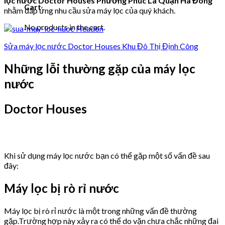
lọc nước Doctor Houses Phường Phúc La Quận Hà Đông
Cart
nhằm đáp ứng nhu cầu sửa máy lọc của quý khách.
No products in the cart.
Sửa máy lọc nước Doctor Houses Khu Đô Thị Định Công
Những lỗi thường gặp của máy lọc
nước
Doctor Houses
Khi sử dụng máy lọc nước bạn có thể gặp một số vấn đề sau
đây:
Máy lọc bị rò rỉ nước
Máy lọc bị rò rỉ nước là một trong những vấn đề thường
gặp.Trường hợp này xảy ra có thể do vặn chưa chắc những đai