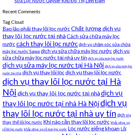
Sửa Lọc Nước Geyser Khu Đô Thị Linh Đàm
Recent Comments
Tag Cloud
Chất lượng dịch vụ
Bao lâu phải thay lõi lọc nước
thay lõi lọc nước tại nhà
Cách sửa chữa máy lọc
cách thay lõi lọc nước
nước
dịch vụ chăm sóc sửa chữa
dịch vụ sửa chữa máy lọc nước
dịch vụ
máy lọc nước Sawa
sửa chữa máy lọc nước tại nhà uy tín
dịch vụ sửa máy lọc nước
dịch vụ sửa máy lọc nước tại Hà Nội
dịch vụ sửa máy lọc
dịch vụ thay lõi lọc
dịch vụ thay lõi lọc nước
nước tại nhà
dịch vụ thay lõi lọc nước tại Hà
Nội
dịch vụ
dịch vụ thay lõi lọc nước tại nhà
dịch vụ
thay lõi lọc nước tại nhà Hà Nội
thay lõi lọc nước tại nhà uy tín
dịch vụ
Khi nào cần thay lõi lọc nước
thay thế lõi lọc nước
khắc phục sự
Lọc nước giếng khoan
Lỗi
cố lõi lọc nước
khắc phục sự cố máy lọc nước