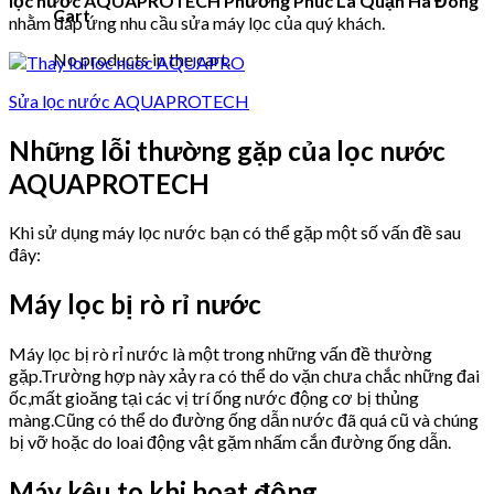
lọc nước AQUAPROTECH Phường Phúc La Quận Hà Đông
Cart
nhằm đáp ứng nhu cầu sửa máy lọc của quý khách.
No products in the cart.
Sửa lọc nước AQUAPROTECH
Những lỗi thường gặp của lọc nước
AQUAPROTECH
Khi sử dụng máy lọc nước bạn có thể gặp một số vấn đề sau
đây:
Máy lọc bị rò rỉ nước
Máy lọc bị rò rỉ nước là một trong những vấn đề thường
gặp.Trường hợp này xảy ra có thể do vặn chưa chắc những đai
ốc,mất gioăng tại các vị trí ống nước động cơ bị thủng
màng.Cũng có thể do đường ống dẫn nước đã quá cũ và chúng
bị vỡ hoặc do loai động vật gặm nhấm cắn đường ống dẫn.
Máy kêu to khi hoạt động