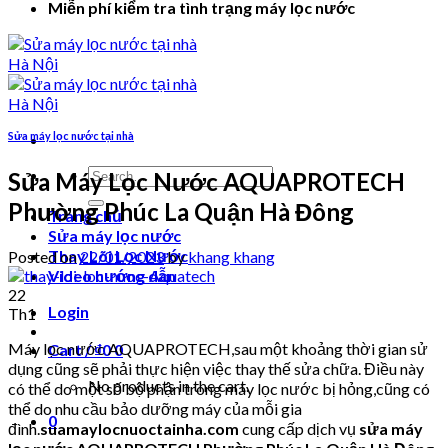
Miễn phí kiểm tra tình trạng máy lọc nước
Sửa máy lọc nước tại nhà
Search
Sửa Máy Lọc Nước AQUAPROTECH
for:
Phường Phúc La Quận Hà Đông
Trang chủ
Sửa máy lọc nước
Thay Lõi Lọc Nước
Posted on
22/01/2023
by
khang khang
Video hướng dẫn
22
Login
Th1
Máy lọc nước AQUAPROTECH,sau một khoảng thời gian sử
Cart /
₫
0
0
dụng cũng sẽ phải thực hiện việc thay thế sửa chữa. Điều này
No products in the cart.
có thể do một số bộ phận trong máy lọc nước bị hỏng,cũng có
thể do nhu cầu bảo dưỡng máy của mỗi gia
0
đình.
suamaylocnuoctainha.com
cung cấp dịch vụ
sửa máy