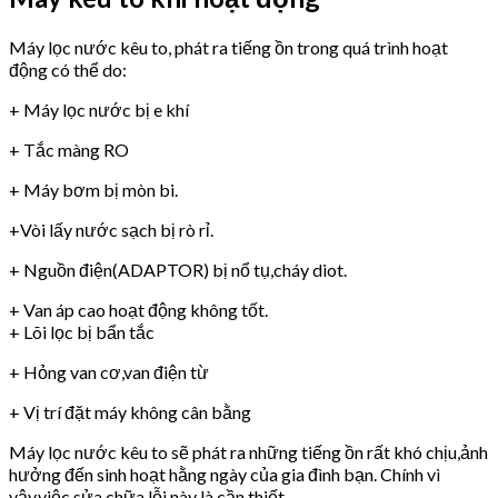
Máy lọc nước kêu to, phát ra tiếng ồn trong quá trình hoạt
động có thể do:
+ Máy lọc nước bị e khí
+ Tắc màng RO
+ Máy bơm bị mòn bi.
+Vòi lấy nước sạch bị rò rỉ.
+ Nguồn điện(ADAPTOR) bị nổ tụ,cháy diot.
+ Van áp cao hoạt động không tốt.
+ Lõi lọc bị bẩn tắc
+ Hỏng van cơ,van điện từ
+ Vị trí đặt máy không cân bằng
Máy lọc nước kêu to sẽ phát ra những tiếng ồn rất khó chịu,ảnh
hưởng đến sinh hoạt hằng ngày của gia đình bạn. Chính vì
vậy,việc sửa chữa lỗi này là cần thiết