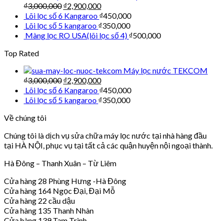
₫
3,000,000
₫
2,900,000
Lõi lọc số 6 Kangaroo
₫
450,000
Lõi lọc số 5 kangaroo
₫
350,000
Màng lọc RO USA(lõi lọc số 4)
₫
500,000
Top Rated
Máy lọc nước TEKCOM
₫
3,000,000
₫
2,900,000
Lõi lọc số 6 Kangaroo
₫
450,000
Lõi lọc số 5 kangaroo
₫
350,000
Về chúng tôi
Chúng tôi là dịch vụ sửa chữa máy lọc nước tại nhà hàng đầu
tại HÀ NỘI, phục vụ tại tất cả các quận huyện nội ngoại thành.
Hà Đông – Thanh Xuân – Từ Liêm
Cửa hàng 28 Phùng Hưng -Hà Đông
Cửa hàng 164 Ngọc Đại, Đại Mỗ
Cửa hàng 22 cầu dậu
Cửa hàng 135 Thanh Nhàn
Cửa hàng 139 Tam Trinh