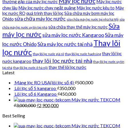
Máy lọc nước
thường gặp của máy lọc nước
Máy lọc nước
chạy lâu
Máy lọc nước chạy ngắt quãng
Máy lọc nước kêu to
Máy
lọc nước RO
quá trình thay lõi lọc
Sửa chữa máy bơm máy lọc
sửa chữa máy lọc nước
Ohido
sửa chữa máy lọc nước tại nhà hà Nội
sửa
Sửa
sửa chữa thay thế máy lọc nước
chữa máy lọc nước uy tín tại nhà
máy lọc nước
sửa máy lọc nước Kangaroo
Sửa máy
Thay lõi
lọc nước Ohido
Sửa máy lọc nước tại nhà
lọc nước
thay lõi lọc
thay lõi lọc nước giá rẻ
thay lõi lọc nước haohsing
thay lõi lọc nước tại nhà
nước kangaroo
thay lõi lọc nước uy tín
thay thế lõi lọc nước
tại nhà
thay lõi lọc nước ở hà nội
Latest
Màng lọc RO USA(lõi lọc số 4)
₫
500,000
Lõi lọc số 5 kangaroo
₫
350,000
Lõi lọc số 6 Kangaroo
₫
450,000
Máy lọc nước TEKCOM
₫
3,000,000
₫
2,900,000
Best Selling
Máy lọc nước TEKCOM