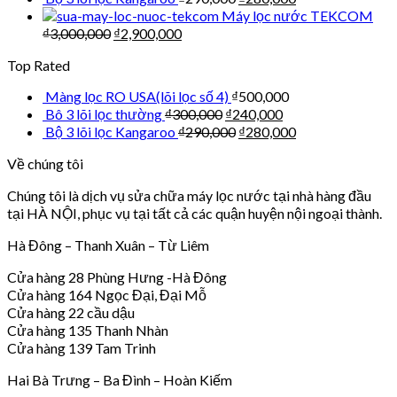
Máy lọc nước TEKCOM
₫
3,000,000
₫
2,900,000
Top Rated
Màng lọc RO USA(lõi lọc số 4)
₫
500,000
Bô 3 lõi lọc thường
₫
300,000
₫
240,000
Bộ 3 lõi lọc Kangaroo
₫
290,000
₫
280,000
Về chúng tôi
Chúng tôi là dịch vụ sửa chữa máy lọc nước tại nhà hàng đầu
tại HÀ NỘI, phục vụ tại tất cả các quận huyện nội ngoại thành.
Hà Đông – Thanh Xuân – Từ Liêm
Cửa hàng 28 Phùng Hưng -Hà Đông
Cửa hàng 164 Ngọc Đại, Đại Mỗ
Cửa hàng 22 cầu dậu
Cửa hàng 135 Thanh Nhàn
Cửa hàng 139 Tam Trinh
Hai Bà Trưng – Ba Đình – Hoàn Kiếm