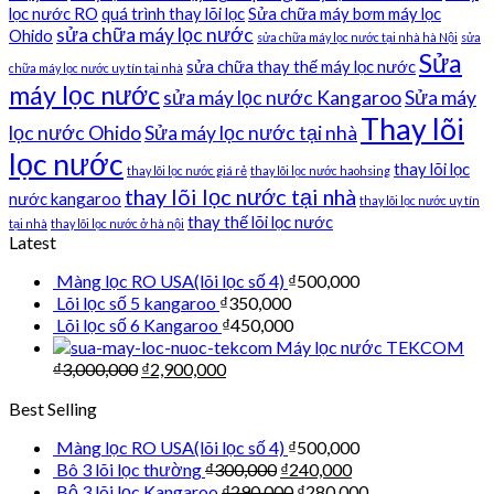
lọc nước RO
quá trình thay lõi lọc
Sửa chữa máy bơm máy lọc
sửa chữa máy lọc nước
Ohido
sửa chữa máy lọc nước tại nhà hà Nội
sửa
Sửa
sửa chữa thay thế máy lọc nước
chữa máy lọc nước uy tín tại nhà
máy lọc nước
sửa máy lọc nước Kangaroo
Sửa máy
Thay lõi
lọc nước Ohido
Sửa máy lọc nước tại nhà
lọc nước
thay lõi lọc
thay lõi lọc nước giá rẻ
thay lõi lọc nước haohsing
thay lõi lọc nước tại nhà
nước kangaroo
thay lõi lọc nước uy tín
thay thế lõi lọc nước
tại nhà
thay lõi lọc nước ở hà nội
Latest
Màng lọc RO USA(lõi lọc số 4)
₫
500,000
Lõi lọc số 5 kangaroo
₫
350,000
Lõi lọc số 6 Kangaroo
₫
450,000
Máy lọc nước TEKCOM
₫
3,000,000
₫
2,900,000
Best Selling
Màng lọc RO USA(lõi lọc số 4)
₫
500,000
Bô 3 lõi lọc thường
₫
300,000
₫
240,000
Bộ 3 lõi lọc Kangaroo
₫
290,000
₫
280,000