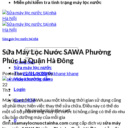
Miễn phí kiểm tra tình trạng máy lọc nước
Sửa máy lọc nước tại nhà
Search
Sửa Máy Lọc Nước SAWA Phường
for:
Phúc La Quận Hà Đông
Trang chủ
Sửa máy lọc nước
Thay Lõi Lọc Nước
Posted on
22/01/2023
by
khang khang
Video hướng dẫn
22
Login
Th1
Máy lọc nước SAWA,sau một khoảng thời gian sử dụng cũng
Cart /
₫
0
0
sẽ phải thực hiện việc thay thế sửa chữa. Điều này có thể do
No products in the cart.
một số bộ phận trong máy lọc nước bị hỏng,cũng có thể do nhu
cầu bảo dưỡng máy của mỗi gia
0
đình.
suamaylocnuoctainha.com
cung cấp dịch vụ
sửa máy