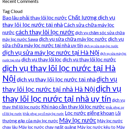
Recent Comments
Tag Cloud
Chất lượng dịch vụ
Bao lâu phải thay lõi lọc nước
thay lõi lọc nước tại nhà
Cách sửa chữa máy lọc
cách thay lõi lọc nước
nước
dịch vụ chăm sóc sửa chữa
dịch vụ sửa chữa máy lọc nước
dịch vụ
máy lọc nước Sawa
sửa chữa máy lọc nước tại nhà uy tín
dịch vụ sửa máy lọc nước
dịch vụ sửa máy lọc nước tại Hà Nội
dịch vụ sửa máy lọc
dịch vụ thay lõi lọc
dịch vụ thay lõi lọc nước
nước tại nhà
dịch vụ thay lõi lọc nước tại Hà
Nội
dịch vụ
dịch vụ thay lõi lọc nước tại nhà
dịch vụ
thay lõi lọc nước tại nhà Hà Nội
thay lõi lọc nước tại nhà uy tín
dịch vụ
Khi nào cần thay lõi lọc nước
thay thế lõi lọc nước
khắc phục sự
Lọc nước giếng khoan
Lỗi
cố lõi lọc nước
khắc phục sự cố máy lọc nước
Máy lọc nước
thường gặp của máy lọc nước
Máy lọc nước
chạy lâu
Máy lọc nước chạy ngắt quãng
Máy lọc nước kêu to
Máy