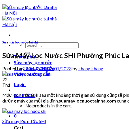
Sửa máy lọc nước tại nhà
Search
for:
Sửa Máy Lọc Nước SHI Phường Phúc L
Trang chủ
Sửa máy lọc nước
Thay Lõi Lọc Nước
Posted on
22/01/2023
22/01/2023
by
khang khang
Video hướng dẫn
22
Login
Th1
Máy lọc nước SHI,sau một khoảng thời gian sử dụng cũng sẽ phải
Cart /
₫
0
0
dưỡng máy của mỗi gia đình.
suamaylocnuoctainha.com
cung c
No products in the cart.
0
Sửa máy lọc nước SHI
Cart