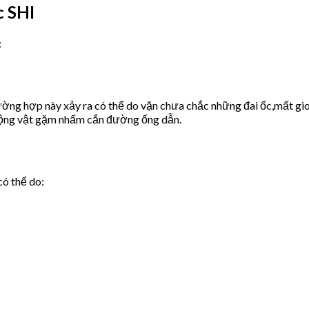
c SHI
:
ờng hợp này xảy ra có thể do vặn chưa chắc những đai ốc,mất gio
động vật gặm nhấm cắn đường ống dẫn.
có thể do: