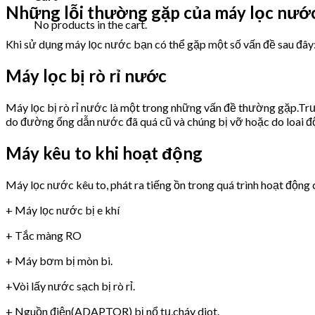
Những lỗi thường gặp của máy lọc nướ
No products in the cart.
Khi sử dụng máy lọc nước bạn có thể gặp một số vấn đề sau đây
Máy lọc bị rò rỉ nước
Máy lọc bị rò rỉ nước là một trong những vấn đề thường gặp.Trư
do đường ống dẫn nước đã quá cũ và chúng bị vỡ hoặc do loai 
Máy kêu to khi hoạt động
Máy lọc nước kêu to, phát ra tiếng ồn trong quá trình hoạt động 
+ Máy lọc nước bị e khí
+ Tắc màng RO
+ Máy bơm bị mòn bi.
+Vòi lấy nước sạch bị rò rỉ.
+ Nguồn điện(ADAPTOR) bị nổ tụ,cháy diot.