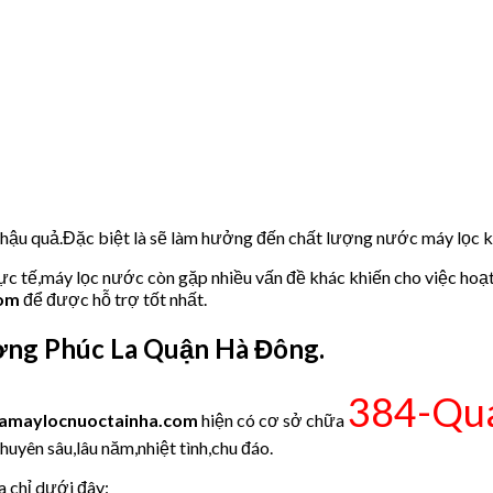
u hậu quả.Đặc biệt là sẽ làm hưởng đến chất lượng nước máy lọc
hực tế,máy lọc nước còn gặp nhiều vấn đề khác khiến cho việc hoạ
com
để được hỗ trợ tốt nhất.
ng Phúc La Quận Hà Đông.
384-Qu
amaylocnuoctainha.com
hiện có cơ sở chữa
huyên sâu,lâu năm,nhiệt tình,chu đáo.
a chỉ dưới đây: