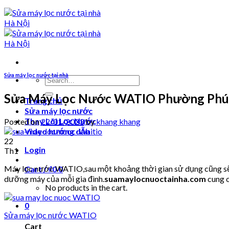
Sửa máy lọc nước tại nhà
Search
for:
Sửa Máy Lọc Nước WATIO Phường Phúc
Trang chủ
Sửa máy lọc nước
Thay Lõi Lọc Nước
Posted on
22/01/2023
by
khang khang
Video hướng dẫn
22
Login
Th1
Máy lọc nước WATIO,sau một khoảng thời gian sử dụng cũng sẽ p
Cart /
₫
0
0
dưỡng máy của mỗi gia đình.
suamaylocnuoctainha.com
cung c
No products in the cart.
0
Sửa máy lọc nước WATIO
Cart