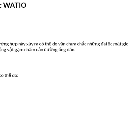
ớc WATIO
:
ờng hợp này xảy ra có thể do vặn chưa chắc những đai ốc,mất gio
động vật gặm nhấm cắn đường ống dẫn.
có thể do: