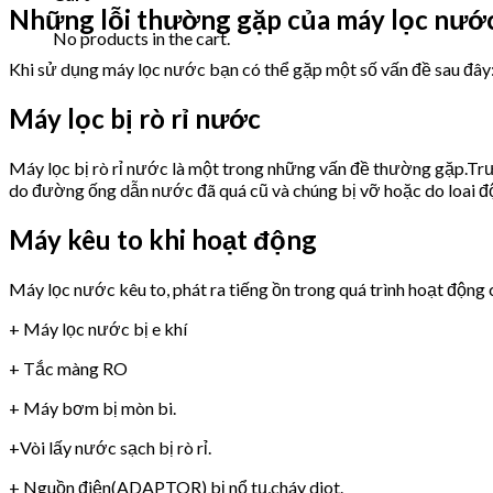
Những lỗi thường gặp của máy lọc nư
No products in the cart.
Khi sử dụng máy lọc nước bạn có thể gặp một số vấn đề sau đây
Máy lọc bị rò rỉ nước
Máy lọc bị rò rỉ nước là một trong những vấn đề thường gặp.Trư
do đường ống dẫn nước đã quá cũ và chúng bị vỡ hoặc do loai 
Máy kêu to khi hoạt động
Máy lọc nước kêu to, phát ra tiếng ồn trong quá trình hoạt động 
+ Máy lọc nước bị e khí
+ Tắc màng RO
+ Máy bơm bị mòn bi.
+Vòi lấy nước sạch bị rò rỉ.
+ Nguồn điện(ADAPTOR) bị nổ tụ,cháy diot.