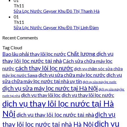
01
Th11
Sửa Lọc Nước Geyser Khu Đô Thị Thanh Hà
01
Th11
Sửa Lọc Nước Geyser Khu Đô Thị Linh Đàm
Recent Comments
Tag Cloud
Chất lượng dịch vụ
Bao lâu phải thay lõi lọc nước
thay lõi lọc nước tại nhà
Cách sửa chữa máy lọc
cách thay lõi lọc nước
nước
dịch vụ chăm sóc sửa chữa
dịch vụ sửa chữa máy lọc nước
dịch vụ
máy lọc nước Sawa
sửa chữa máy lọc nước tại nhà uy tín
dịch vụ sửa máy lọc nước
dịch vụ sửa máy lọc nước tại Hà Nội
dịch vụ sửa máy lọc
dịch vụ thay lõi lọc
dịch vụ thay lõi lọc nước
nước tại nhà
dịch vụ thay lõi lọc nước tại Hà
Nội
dịch vụ
dịch vụ thay lõi lọc nước tại nhà
dịch vụ
thay lõi lọc nước tại nhà Hà Nội