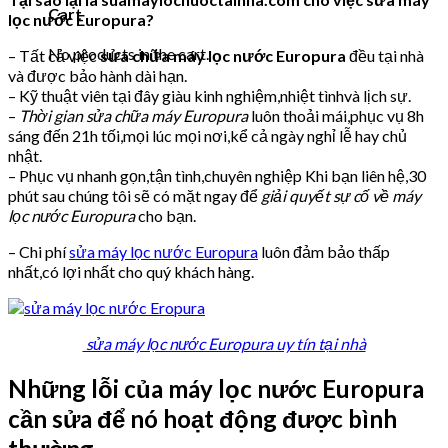
Cart
lọc nước Europura?
No products in the cart.
– Tất cả việc
sửa chữa máy lọc nước Europura
đều tại nhà
và được bảo hành dài hạn.
– Kỹ thuật viên tại đây giàu kinh nghiệm,nhiệt tìnhvà lịch sự.
–
Thời gian sửa chữa máy Europura
luôn thoải mái,phục vụ 8h
sáng đến 21h tối,mọi lúc mọi nơi,kể cả ngày nghỉ lễ hay chủ
nhật.
– Phục vụ nhanh gọn,tận tình,chuyên nghiệp Khi bạn liên hệ,30
phút sau chúng tôi sẽ có mặt ngay để
giải quyết sự cố về máy
lọc nước Europura
cho bạn.
– Chi phí
sửa máy lọc nước Europura
luôn đảm bảo thấp
nhất,có lợi nhất cho quý khách hàng.
sửa máy lọc nước Europura uy tín tại nhà
Những lỗi của máy lọc nước Europura
cần sửa để nó hoạt động được bình