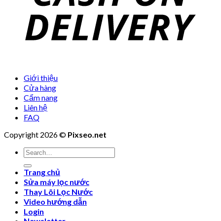
Giới thiệu
Cửa hàng
Cẩm nang
Liên hệ
FAQ
Copyright 2026 ©
Pixseo.net
Search
for:
Trang chủ
Sửa máy lọc nước
Thay Lõi Lọc Nước
Video hướng dẫn
Login
Newsletter