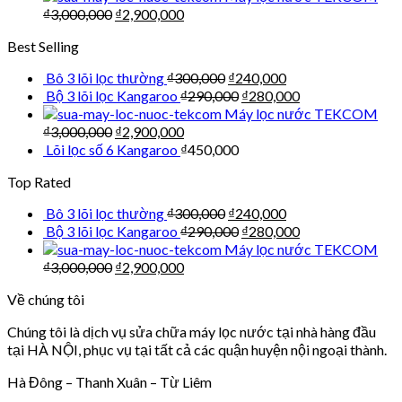
₫
3,000,000
₫
2,900,000
Best Selling
Bô 3 lõi lọc thường
₫
300,000
₫
240,000
Bộ 3 lõi lọc Kangaroo
₫
290,000
₫
280,000
Máy lọc nước TEKCOM
₫
3,000,000
₫
2,900,000
Lõi lọc số 6 Kangaroo
₫
450,000
Top Rated
Bô 3 lõi lọc thường
₫
300,000
₫
240,000
Bộ 3 lõi lọc Kangaroo
₫
290,000
₫
280,000
Máy lọc nước TEKCOM
₫
3,000,000
₫
2,900,000
Về chúng tôi
Chúng tôi là dịch vụ sửa chữa máy lọc nước tại nhà hàng đầu
tại HÀ NỘI, phục vụ tại tất cả các quận huyện nội ngoại thành.
Hà Đông – Thanh Xuân – Từ Liêm