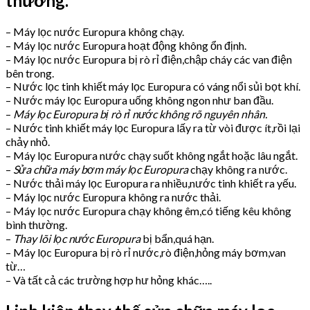
thường.
– Máy lọc nước Europura không chạy.
– Máy lọc nước Europura hoạt động không ổn định.
– Máy lọc nước Europura bị rò rỉ điện,chập cháy các van điện
bên trong.
– Nước lọc tinh khiết máy lọc Europura có váng nổi sủi bọt khí.
– Nước máy lọc Europura uống không ngon như ban đầu.
–
Máy lọc Europura bị rò rỉ nước không rõ nguyên nhân.
– Nước tinh khiết máy lọc Europura lấy ra từ vòi được ít,rồi lại
chảy nhỏ.
– Máy lọc Europura nước chạy suốt không ngắt hoặc lâu ngắt.
–
Sửa chữa máy bơm máy lọc Europura
chạy không ra nước.
– Nước thải máy lọc Europura ra nhiều,nước tinh khiết ra yếu.
– Máy lọc nước Europura không ra nước thải.
– Máy lọc nước Europura chạy không êm,có tiếng kêu không
bình thường.
–
Thay lõi lọc nước Europura
bị bẩn,quá hạn.
– Máy lọc Europura bị rò rỉ nước,rò điện,hỏng máy bơm,van
từ…
– Và tất cả các trường hợp hư hỏng khác…..