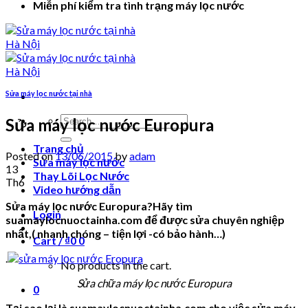
Miễn phí kiểm tra tình trạng máy lọc nước
Sửa máy lọc nước tại nhà
Search
Sửa máy lọc nước Europura
for:
Trang chủ
Posted on
13/06/2015
by
adam
Sửa máy lọc nước
13
Thay Lõi Lọc Nước
Th6
Video hướng dẫn
Sửa máy lọc nước Europura?Hãy tìm
Login
suamaylocnuoctainha.com để được sửa chuyên nghiệp
nhất,( nhanh chóng – tiện lợi -có bảo hành…)
Cart /
₫
0
0
.
No products in the cart.
Sửa chữa máy lọc nước Europura
0
Tại sao lại là suamaylocnuoctainha.com cho việc sửa máy