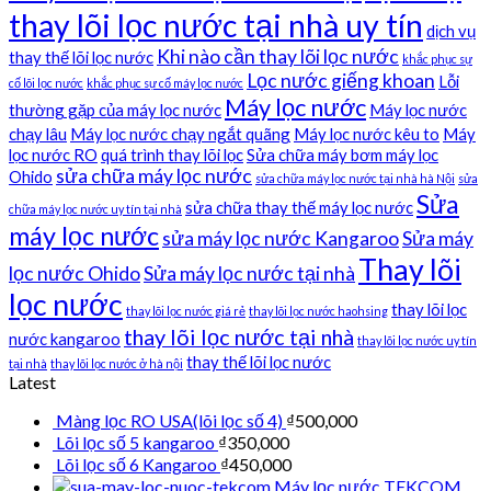
thay lõi lọc nước tại nhà uy tín
dịch vụ
Khi nào cần thay lõi lọc nước
thay thế lõi lọc nước
khắc phục sự
Lọc nước giếng khoan
Lỗi
cố lõi lọc nước
khắc phục sự cố máy lọc nước
Máy lọc nước
thường gặp của máy lọc nước
Máy lọc nước
chạy lâu
Máy lọc nước chạy ngắt quãng
Máy lọc nước kêu to
Máy
lọc nước RO
quá trình thay lõi lọc
Sửa chữa máy bơm máy lọc
sửa chữa máy lọc nước
Ohido
sửa chữa máy lọc nước tại nhà hà Nội
sửa
Sửa
sửa chữa thay thế máy lọc nước
chữa máy lọc nước uy tín tại nhà
máy lọc nước
sửa máy lọc nước Kangaroo
Sửa máy
Thay lõi
lọc nước Ohido
Sửa máy lọc nước tại nhà
lọc nước
thay lõi lọc
thay lõi lọc nước giá rẻ
thay lõi lọc nước haohsing
thay lõi lọc nước tại nhà
nước kangaroo
thay lõi lọc nước uy tín
thay thế lõi lọc nước
tại nhà
thay lõi lọc nước ở hà nội
Latest
Màng lọc RO USA(lõi lọc số 4)
₫
500,000
Lõi lọc số 5 kangaroo
₫
350,000
Lõi lọc số 6 Kangaroo
₫
450,000
Máy lọc nước TEKCOM