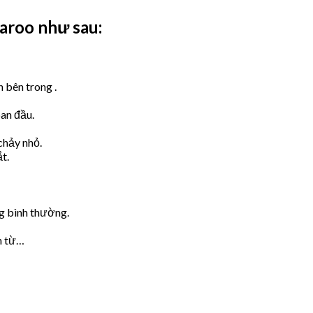
aroo như sau:
n bên trong
.
an đầu.
chảy nhỏ.
t.
g bình thường.
n từ…