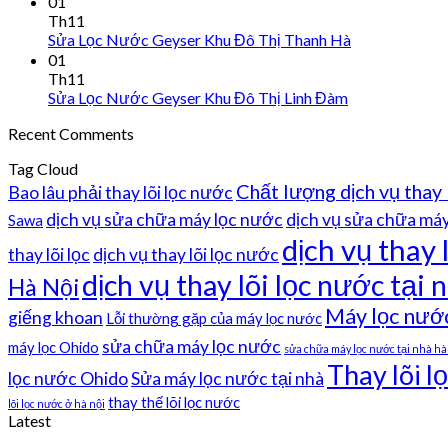
01
Th11
Sửa Lọc Nước Geyser Khu Đô Thị Thanh Hà
01
Th11
Sửa Lọc Nước Geyser Khu Đô Thị Linh Đàm
Recent Comments
Tag Cloud
Chất lượng dịch vụ thay 
Bao lâu phải thay lõi lọc nước
dịch vụ sửa chữa máy lọc nước
dịch vụ sửa chữa máy 
Sawa
dịch vụ thay 
thay lõi lọc
dịch vụ thay lõi lọc nước
dịch vụ thay lõi lọc nước tại n
Hà Nội
Máy lọc nướ
giếng khoan
Lỗi thường gặp của máy lọc nước
sửa chữa máy lọc nước
máy lọc Ohido
sửa chữa máy lọc nước tại nhà hà
Thay lõi l
lọc nước Ohido
Sửa máy lọc nước tại nhà
thay thế lõi lọc nước
lõi lọc nước ở hà nội
Latest