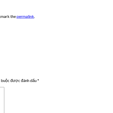
kmark the
permalink
.
t buộc được đánh dấu
*