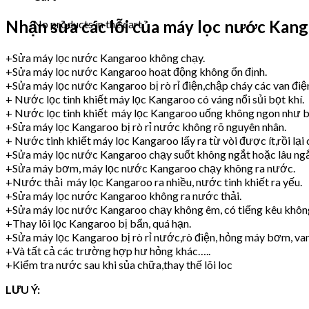
Nhận sửa các lỗi của máy lọc nước Kang
No products in the cart.
+Sửa máy lọc nước Kangaroo không chạy.
+Sửa máy lọc nước Kangaroo hoạt động không ổn định.
+Sửa máy lọc nước Kangaroo bị rò rỉ điện,chập cháy các van điệ
+ Nước lọc tinh khiết máy lọc Kangaroo có váng nổi sủi bọt khí.
+ Nước lọc tinh khiết máy lọc Kangaroo uống không ngon như b
+Sửa máy lọc Kangaroo bị rò rỉ nước không rõ nguyên nhân.
+ Nước tinh khiết máy lọc Kangaroo lấy ra từ vòi được ít,rồi lại 
+Sửa máy lọc nước Kangaroo chạy suốt không ngắt hoặc lâu ngắ
+Sửa máy bơm, máy lọc nước Kangaroo chạy không ra nước.
+Nước thải máy lọc Kangaroo ra nhiều, nước tinh khiết ra yếu.
+Sửa máy lọc nước Kangaroo không ra nước thải.
+Sửa máy lọc nước Kangaroo chạy không êm, có tiếng kêu khôn
+Thay lõi lọc Kangaroo bị bẩn, quá hạn.
+Sửa máy lọc Kangaroo bị rò rỉ nước,rò điện, hỏng máy bơm, va
+Và tất cả các trường hợp hư hỏng khác…..
+Kiểm tra nước sau khi sủa chữa,thay thế lõi loc
LƯU Ý: