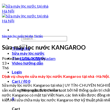
Sửa máy lọc nước tại nhà
,
Tin tức
Search
for:
Sửa máy lọc nước KANGAROO
Trang chủ
Sửa máy lọc nước
Thay Lõi Lọc Nước
Posted on
13/06/2015
by
adam
13
Video hướng dẫn
Th6
Login
Dịch vụ chuyên sửa máy lọc nước Kangaroo tại nhà -Hà Nội.
Cart /
₫
0
0
Sửa máy lọc nước Kangaroo tại nhà | UY TÍN-CHUYÊN NGHIIỆ
sản xuất nghiêm ngặt, được kiểm soát bởi hệ thống quản trị ch
No products in the cart.
nước Kangaroo có mặt tại Việt Nam, các linh kiện được đồng nhất
0
kiện.Khi sửa chữa máy lọc nước Kangaroo thợ kỹ thuật phải nhiều
Cart