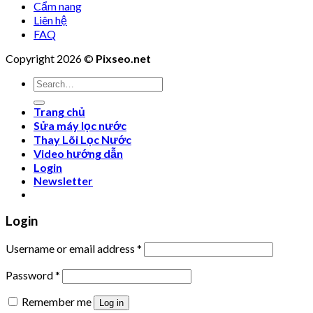
Cẩm nang
Liên hệ
FAQ
Copyright 2026 ©
Pixseo.net
Search
for:
Trang chủ
Sửa máy lọc nước
Thay Lõi Lọc Nước
Video hướng dẫn
Login
Newsletter
Login
Username or email address
*
Password
*
Remember me
Log in