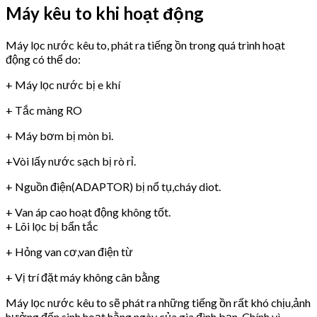
Máy kêu to khi hoạt động
Máy lọc nước kêu to, phát ra tiếng ồn trong quá trình hoạt
động có thể do:
+ Máy lọc nước bị e khí
+ Tắc màng RO
+ Máy bơm bị mòn bi.
+Vòi lấy nước sạch bị rò rỉ.
+ Nguồn điện(ADAPTOR) bị nổ tụ,cháy diot.
+ Van áp cao hoạt động không tốt.
+ Lõi lọc bị bẩn tắc
+ Hỏng van cơ,van điện từ
+ Vị trí đặt máy không cân bằng
Máy lọc nước kêu to sẽ phát ra những tiếng ồn rất khó chịu,ảnh
hưởng đến sinh hoạt hằng ngày của gia đình bạn. Chính vì