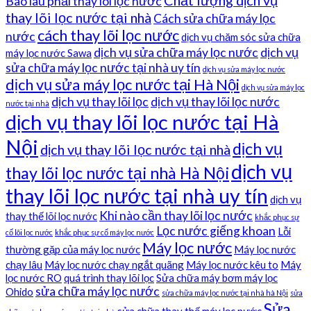
Bao lâu phải thay lõi lọc nước
thay lõi lọc nước tại nhà
Cách sửa chữa máy lọc
cách thay lõi lọc nước
nước
dịch vụ chăm sóc sửa chữa
dịch vụ sửa chữa máy lọc nước
dịch vụ
máy lọc nước Sawa
sửa chữa máy lọc nước tại nhà uy tín
dịch vụ sửa máy lọc nước
dịch vụ sửa máy lọc nước tại Hà Nội
dịch vụ sửa máy lọc
dịch vụ thay lõi lọc
dịch vụ thay lõi lọc nước
nước tại nhà
dịch vụ thay lõi lọc nước tại Hà
Nội
dịch vụ
dịch vụ thay lõi lọc nước tại nhà
dịch vụ
thay lõi lọc nước tại nhà Hà Nội
thay lõi lọc nước tại nhà uy tín
dịch vụ
Khi nào cần thay lõi lọc nước
thay thế lõi lọc nước
khắc phục sự
Lọc nước giếng khoan
Lỗi
cố lõi lọc nước
khắc phục sự cố máy lọc nước
Máy lọc nước
thường gặp của máy lọc nước
Máy lọc nước
chạy lâu
Máy lọc nước chạy ngắt quãng
Máy lọc nước kêu to
Máy
lọc nước RO
quá trình thay lõi lọc
Sửa chữa máy bơm máy lọc
sửa chữa máy lọc nước
Ohido
sửa chữa máy lọc nước tại nhà hà Nội
sửa
Sửa
sửa chữa thay thế máy lọc nước