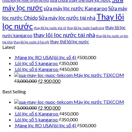
chữa máy lọc nước uy tín tại nhà
máy lọc nước
sửa máy lọc nước Kangaroo
Sửa máy
Thay lõi
lọc nước Ohido
Sửa máy lọc nước tại nhà
lọc nước
thay lõi lọc
thay lõi lọc nước giá rẻ
thay lõi lọc nước haohsing
thay lõi lọc nước tại nhà
nước kangaroo
thay lõi lọc nước uy tín
thay thế lõi lọc nước
tại nhà
thay lõi lọc nước ở hà nội
Latest
Màng lọc RO USA(lõi lọc số 4)
₫
500,000
Lõi lọc số 5 kangaroo
₫
350,000
Lõi lọc số 6 Kangaroo
₫
450,000
Máy lọc nước TEKCOM
₫
3,000,000
₫
2,900,000
Best Selling
Máy lọc nước TEKCOM
₫
3,000,000
₫
2,900,000
Lõi lọc số 6 Kangaroo
₫
450,000
Lõi lọc số 5 kangaroo
₫
350,000
Màng lọc RO USA(lõi lọc số 4)
₫
500,000