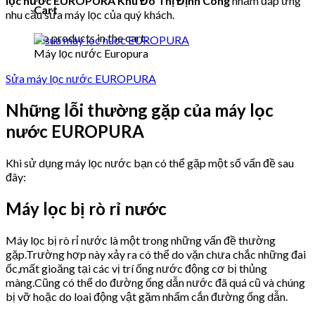
lọc nước EUROPURA Khu Đô Thị Định Công
nhằm đáp ứng
Cart
nhu cầu sửa máy lọc của quý khách.
No products in the cart.
Máy lọc nước Europura
Sửa máy lọc nước EUROPURA
Những lỗi thường gặp của máy lọc
nước EUROPURA
Khi sử dụng máy lọc nước bạn có thể gặp một số vấn đề sau
đây:
Máy lọc bị rò rỉ nước
Máy lọc bị rò rỉ nước là một trong những vấn đề thường
gặp.Trường hợp này xảy ra có thể do vặn chưa chắc những đai
ốc,mất gioăng tại các vị trí ống nước động cơ bị thủng
màng.Cũng có thể do đường ống dẫn nước đã quá cũ và chúng
bị vỡ hoặc do loai động vật gặm nhấm cắn đường ống dẫn.