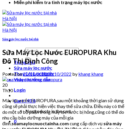
Miễn phí kiểm tra tình trạng máy lọc nước
Sửa máy lọc nước tại nhà
Search
Sửa Máy Lọc Nước EUROPURA Khu
for:
Đô Thị Định Công
Trang chủ
Sửa máy lọc nước
Thay Lõi Lọc Nước
Posted on
20/10/2022
20/10/2022
by
khang khang
Video hướng dẫn
20
Login
Th10
Máy lọc nước EUROPURA,sau một khoảng thời gian sử dụng
Cart /
₫
0
0
cũng sẽ phải thực hiện việc thay thế sửa chữa. Điều này có thể
No products in the cart.
do một số bộ phận trong máy lọc nước bị hỏng,cũng có thể do
nhu cầu bảo dưỡng máy của mỗi gia
0
đình.
suamaylocnuoctainha.com
cung cấp dịch vụ
sửa máy