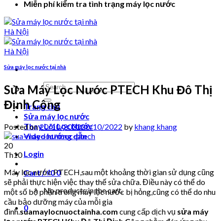
Miễn phí kiểm tra tình trạng máy lọc nước
Sửa máy lọc nước tại nhà
Search
Sửa Máy Lọc Nước PTECH Khu Đô Thị
for:
Định Công
Trang chủ
Sửa máy lọc nước
Thay Lõi Lọc Nước
Posted on
20/10/2022
20/10/2022
by
khang khang
Video hướng dẫn
20
Login
Th10
Máy lọc nước PTECH,sau một khoảng thời gian sử dụng cũng
Cart /
₫
0
0
sẽ phải thực hiện việc thay thế sửa chữa. Điều này có thể do
No products in the cart.
một số bộ phận trong máy lọc nước bị hỏng,cũng có thể do nhu
cầu bảo dưỡng máy của mỗi gia
0
đình.
suamaylocnuoctainha.com
cung cấp dịch vụ
sửa máy