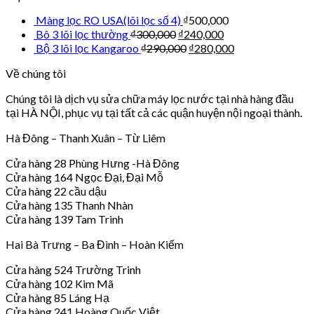
Màng lọc RO USA(lõi lọc số 4)
₫
500,000
Bô 3 lõi lọc thường
₫
300,000
₫
240,000
Bộ 3 lõi lọc Kangaroo
₫
290,000
₫
280,000
Về chúng tôi
Chúng tôi là dịch vụ sửa chữa máy lọc nước tại nhà hàng đầu
tại HÀ NỘI, phục vụ tại tất cả các quận huyện nội ngoại thành.
Hà Đông – Thanh Xuân – Từ Liêm
Cửa hàng 28 Phùng Hưng -Hà Đông
Cửa hàng 164 Ngọc Đại, Đại Mỗ
Cửa hàng 22 cầu dậu
Cửa hàng 135 Thanh Nhàn
Cửa hàng 139 Tam Trinh
Hai Bà Trưng – Ba Đình – Hoàn Kiếm
Cửa hàng 524 Trường Trinh
Cửa hàng 102 Kim Mã
Cửa hàng 85 Láng Hạ
Cửa hàng 241 Hoàng Quốc Việt