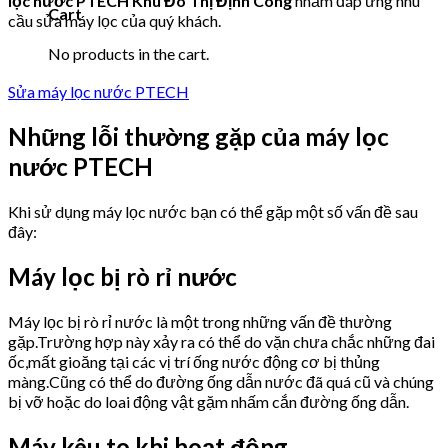
lọc nước PTECH Khu Đô Thị Định Công
nhằm đáp ứng nhu
Cart
cầu sửa máy lọc của quý khách.
No products in the cart.
Sửa máy lọc nước PTECH
Những lỗi thường gặp của máy lọc
nước PTECH
Khi sử dụng máy lọc nước bạn có thể gặp một số vấn đề sau
đây:
Máy lọc bị rò rỉ nước
Máy lọc bị rò rỉ nước là một trong những vấn đề thường
gặp.Trường hợp này xảy ra có thể do vặn chưa chắc những đai
ốc,mất gioăng tại các vị trí ống nước động cơ bị thủng
màng.Cũng có thể do đường ống dẫn nước đã quá cũ và chúng
bị vỡ hoặc do loai động vật gặm nhấm cắn đường ống dẫn.
Máy kêu to khi hoạt động