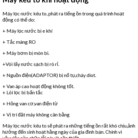
Máy lọc nước kêu to, phát ra tiếng ồn trong quá trình hoạt
động có thể do:
+ Máy lọc nước bị e khí
+ Tắc màng RO
+ Máy bơm bị mòn bi.
+Vòi lấy nước sạch bị rò rỉ.
+ Nguồn điện(ADAPTOR) bị nổ tụ,cháy diot.
+ Van áp cao hoạt động không tốt.
+ Lõi lọc bị bẩn tắc
+ Hỏng van cơ,van điện từ
+ Vị trí đặt máy không cân bằng
Máy lọc nước kêu to sẽ phát ra những tiếng ồn rất khó chịu,ảnh
hưởng đến sinh hoạt hằng ngày của gia đình bạn. Chính vì
vậy,việc sửa chữa lỗi này là cần thiết