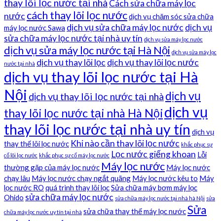
thay lõi lọc nước tại nhà
Cách sửa chữa máy lọc
cách thay lõi lọc nước
nước
dịch vụ chăm sóc sửa chữa
dịch vụ sửa chữa máy lọc nước
dịch vụ
máy lọc nước Sawa
sửa chữa máy lọc nước tại nhà uy tín
dịch vụ sửa máy lọc nước
dịch vụ sửa máy lọc nước tại Hà Nội
dịch vụ sửa máy lọc
dịch vụ thay lõi lọc
dịch vụ thay lõi lọc nước
nước tại nhà
dịch vụ thay lõi lọc nước tại Hà
Nội
dịch vụ
dịch vụ thay lõi lọc nước tại nhà
dịch vụ
thay lõi lọc nước tại nhà Hà Nội
thay lõi lọc nước tại nhà uy tín
dịch vụ
Khi nào cần thay lõi lọc nước
thay thế lõi lọc nước
khắc phục sự
Lọc nước giếng khoan
Lỗi
cố lõi lọc nước
khắc phục sự cố máy lọc nước
Máy lọc nước
thường gặp của máy lọc nước
Máy lọc nước
chạy lâu
Máy lọc nước chạy ngắt quãng
Máy lọc nước kêu to
Máy
lọc nước RO
quá trình thay lõi lọc
Sửa chữa máy bơm máy lọc
sửa chữa máy lọc nước
Ohido
sửa chữa máy lọc nước tại nhà hà Nội
sửa
Sửa
sửa chữa thay thế máy lọc nước
chữa máy lọc nước uy tín tại nhà