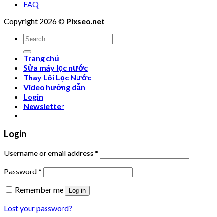
FAQ
Copyright 2026 ©
Pixseo.net
Search
for:
Trang chủ
Sửa máy lọc nước
Thay Lõi Lọc Nước
Video hướng dẫn
Login
Newsletter
Login
Username or email address
*
Password
*
Remember me
Log in
Lost your password?