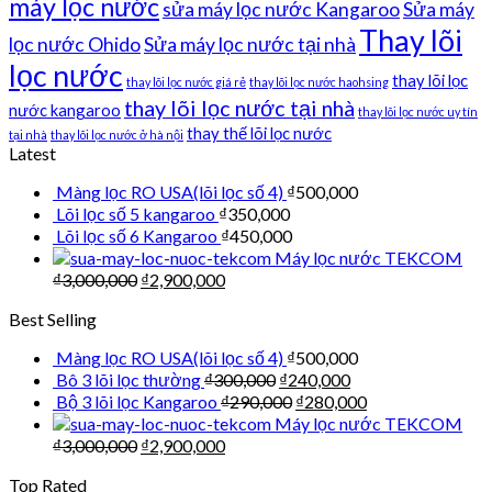
máy lọc nước
sửa máy lọc nước Kangaroo
Sửa máy
Thay lõi
lọc nước Ohido
Sửa máy lọc nước tại nhà
lọc nước
thay lõi lọc
thay lõi lọc nước giá rẻ
thay lõi lọc nước haohsing
thay lõi lọc nước tại nhà
nước kangaroo
thay lõi lọc nước uy tín
thay thế lõi lọc nước
tại nhà
thay lõi lọc nước ở hà nội
Latest
Màng lọc RO USA(lõi lọc số 4)
₫
500,000
Lõi lọc số 5 kangaroo
₫
350,000
Lõi lọc số 6 Kangaroo
₫
450,000
Máy lọc nước TEKCOM
₫
3,000,000
₫
2,900,000
Best Selling
Màng lọc RO USA(lõi lọc số 4)
₫
500,000
Bô 3 lõi lọc thường
₫
300,000
₫
240,000
Bộ 3 lõi lọc Kangaroo
₫
290,000
₫
280,000
Máy lọc nước TEKCOM
₫
3,000,000
₫
2,900,000
Top Rated