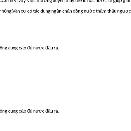
c.Chính vì vậy, việc thường xuyên thay thế lõi lọc nước sẽ giúp giảm
cơ hỏng.Van cơ có tác dụng ngăn chặn dòng nước thẩm thấu ngược
hông cung cấp đủ nước đầu ra.
hông cung cấp đủ nước đầu ra.