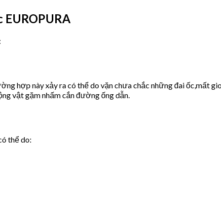
ước EUROPURA
:
ờng hợp này xảy ra có thể do vặn chưa chắc những đai ốc,mất gio
động vật gặm nhấm cắn đường ống dẫn.
có thể do: