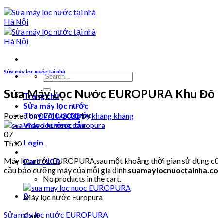
Sửa máy lọc nước tại nhà
Search
for:
Sửa Máy Lọc Nước EUROPURA Khu Đô 
Trang chủ
Sửa máy lọc nước
Thay Lõi Lọc Nước
Posted on
07/10/2022
by
khang khang
Video hướng dẫn
07
Login
Th10
Máy lọc nước EUROPURA,sau một khoảng thời gian sử dụng cũng s
Cart /
₫
0
0
cầu bảo dưỡng máy của mỗi gia đình.
suamaylocnuoctainha.c
No products in the cart.
0
Máy lọc nước Europura
Sửa máy lọc nước EUROPURA
Cart