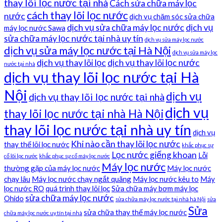
thay lõi lọc nước tại nhà
Cách sửa chữa máy lọc
cách thay lõi lọc nước
nước
dịch vụ chăm sóc sửa chữa
dịch vụ sửa chữa máy lọc nước
dịch vụ
máy lọc nước Sawa
sửa chữa máy lọc nước tại nhà uy tín
dịch vụ sửa máy lọc nước
dịch vụ sửa máy lọc nước tại Hà Nội
dịch vụ sửa máy lọc
dịch vụ thay lõi lọc
dịch vụ thay lõi lọc nước
nước tại nhà
dịch vụ thay lõi lọc nước tại Hà
Nội
dịch vụ
dịch vụ thay lõi lọc nước tại nhà
dịch vụ
thay lõi lọc nước tại nhà Hà Nội
thay lõi lọc nước tại nhà uy tín
dịch vụ
Khi nào cần thay lõi lọc nước
thay thế lõi lọc nước
khắc phục sự
Lọc nước giếng khoan
Lỗi
cố lõi lọc nước
khắc phục sự cố máy lọc nước
Máy lọc nước
thường gặp của máy lọc nước
Máy lọc nước
chạy lâu
Máy lọc nước chạy ngắt quãng
Máy lọc nước kêu to
Máy
lọc nước RO
quá trình thay lõi lọc
Sửa chữa máy bơm máy lọc
sửa chữa máy lọc nước
Ohido
sửa chữa máy lọc nước tại nhà hà Nội
sửa
Sửa
sửa chữa thay thế máy lọc nước
chữa máy lọc nước uy tín tại nhà