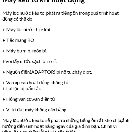
Máy lọc nước kêu to, phát ra tiếng ồn trong quá trình hoạt
động có thể do:
+ Máy lọc nước bị e khí
+ Tắc màng RO
+ Máy bơm bị mòn bi.
+Vòi lấy nước sạch bị rò rỉ.
+ Nguồn điện(ADAPTOR) bị nổ tụ,cháy diot.
+ Van áp cao hoạt động không tốt.
+ Lõi lọc bị bẩn tắc
+ Hỏng van cơ,van điện từ
+ Vị trí đặt máy không cân bằng
Máy lọc nước kêu to sẽ phát ra những tiếng ồn rất khó chịu,ảnh
hưởng đến sinh hoạt hằng ngày của gia đình bạn. Chính vì
vậy,việc sửa chữa lỗi này là cần thiết