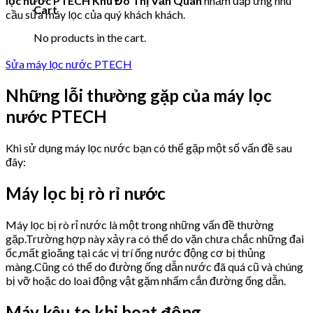
lọc nước PTECH Khu Đô Thị Văn Quán
nhằm đáp ứng nhu
Cart
cầu sửa máy lọc của quý khách khách.
No products in the cart.
Sửa máy lọc nước PTECH
Những lỗi thường gặp của máy lọc
nước PTECH
Khi sử dụng máy lọc nước bạn có thể gặp một số vấn đề sau
đây:
Máy lọc bị rò rỉ nước
Máy lọc bị rò rỉ nước là một trong những vấn đề thường
gặp.Trường hợp này xảy ra có thể do vặn chưa chắc những đai
ốc,mất gioăng tại các vị trí ống nước động cơ bị thủng
màng.Cũng có thể do đường ống dẫn nước đã quá cũ và chúng
bị vỡ hoặc do loai động vật gặm nhấm cắn đường ống dẫn.
Máy kêu to khi hoạt động