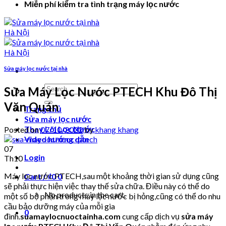
Miễn phí kiểm tra tình trạng máy lọc nước
Sửa máy lọc nước tại nhà
Search
Sửa Máy Lọc Nước PTECH Khu Đô Thị
for:
Văn Quán
Trang chủ
Sửa máy lọc nước
Thay Lõi Lọc Nước
Posted on
07/10/2022
by
khang khang
Video hướng dẫn
07
Login
Th10
Máy lọc nước PTECH,sau một khoảng thời gian sử dụng cũng
Cart /
₫
0
0
sẽ phải thực hiện việc thay thế sửa chữa. Điều này có thể do
No products in the cart.
một số bộ phận trong máy lọc nước bị hỏng,cũng có thể do nhu
cầu bảo dưỡng máy của mỗi gia
0
đình.
suamaylocnuoctainha.com
cung cấp dịch vụ
sửa máy