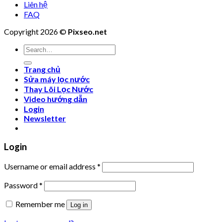
Liên hệ
FAQ
Copyright 2026 ©
Pixseo.net
Search
for:
Trang chủ
Sửa máy lọc nước
Thay Lõi Lọc Nước
Video hướng dẫn
Login
Newsletter
Login
Username or email address
*
Password
*
Remember me
Log in