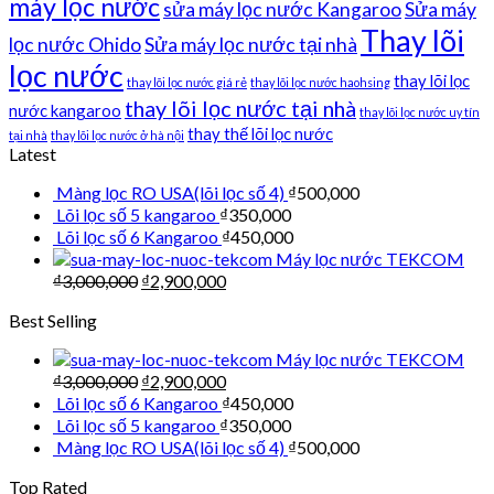
máy lọc nước
sửa máy lọc nước Kangaroo
Sửa máy
Thay lõi
lọc nước Ohido
Sửa máy lọc nước tại nhà
lọc nước
thay lõi lọc
thay lõi lọc nước giá rẻ
thay lõi lọc nước haohsing
thay lõi lọc nước tại nhà
nước kangaroo
thay lõi lọc nước uy tín
thay thế lõi lọc nước
tại nhà
thay lõi lọc nước ở hà nội
Latest
Màng lọc RO USA(lõi lọc số 4)
₫
500,000
Lõi lọc số 5 kangaroo
₫
350,000
Lõi lọc số 6 Kangaroo
₫
450,000
Máy lọc nước TEKCOM
₫
3,000,000
₫
2,900,000
Best Selling
Máy lọc nước TEKCOM
₫
3,000,000
₫
2,900,000
Lõi lọc số 6 Kangaroo
₫
450,000
Lõi lọc số 5 kangaroo
₫
350,000
Màng lọc RO USA(lõi lọc số 4)
₫
500,000
Top Rated