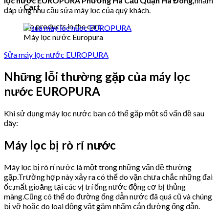
lọc nước EUROPURA
Phường Hà Cầu Quận Hà Đông,
nhằm
Cart
đáp ứng nhu cầu sửa máy lọc của quý khách.
No products in the cart.
Máy lọc nước Europura
Sửa máy lọc nước EUROPURA
Những lỗi thường gặp của máy lọc
nước EUROPURA
Khi sử dụng máy lọc nước bạn có thể gặp một số vấn đề sau
đây:
Máy lọc bị rò rỉ nước
Máy lọc bị rò rỉ nước là một trong những vấn đề thường
gặp.Trường hợp này xảy ra có thể do vặn chưa chắc những đai
ốc,mất gioăng tại các vị trí ống nước động cơ bị thủng
màng.Cũng có thể do đường ống dẫn nước đã quá cũ và chúng
bị vỡ hoặc do loai động vật gặm nhấm cắn đường ống dẫn.