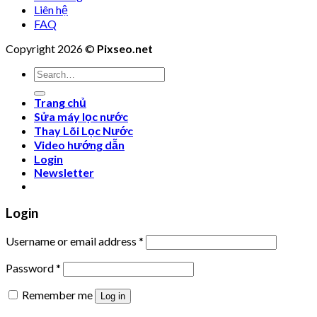
Liên hệ
FAQ
Copyright 2026 ©
Pixseo.net
Search
for:
Trang chủ
Sửa máy lọc nước
Thay Lõi Lọc Nước
Video hướng dẫn
Login
Newsletter
Login
Username or email address
*
Password
*
Remember me
Log in