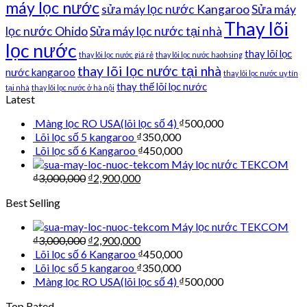
máy lọc nước
sửa máy lọc nước Kangaroo
Sửa máy
Thay lõi
lọc nước Ohido
Sửa máy lọc nước tại nhà
lọc nước
thay lõi lọc
thay lõi lọc nước giá rẻ
thay lõi lọc nước haohsing
thay lõi lọc nước tại nhà
nước kangaroo
thay lõi lọc nước uy tín
thay thế lõi lọc nước
tại nhà
thay lõi lọc nước ở hà nội
Latest
Màng lọc RO USA(lõi lọc số 4)
₫
500,000
Lõi lọc số 5 kangaroo
₫
350,000
Lõi lọc số 6 Kangaroo
₫
450,000
Máy lọc nước TEKCOM
₫
3,000,000
₫
2,900,000
Best Selling
Máy lọc nước TEKCOM
₫
3,000,000
₫
2,900,000
Lõi lọc số 6 Kangaroo
₫
450,000
Lõi lọc số 5 kangaroo
₫
350,000
Màng lọc RO USA(lõi lọc số 4)
₫
500,000
Top Rated