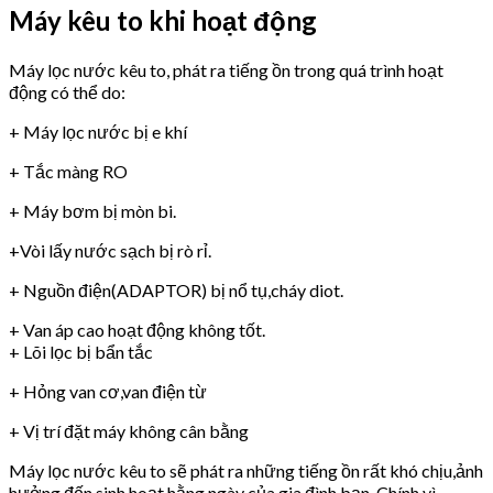
Máy kêu to khi hoạt động
Máy lọc nước kêu to, phát ra tiếng ồn trong quá trình hoạt
động có thể do:
+ Máy lọc nước bị e khí
+ Tắc màng RO
+ Máy bơm bị mòn bi.
+Vòi lấy nước sạch bị rò rỉ.
+ Nguồn điện(ADAPTOR) bị nổ tụ,cháy diot.
+ Van áp cao hoạt động không tốt.
+ Lõi lọc bị bẩn tắc
+ Hỏng van cơ,van điện từ
+ Vị trí đặt máy không cân bằng
Máy lọc nước kêu to sẽ phát ra những tiếng ồn rất khó chịu,ảnh
hưởng đến sinh hoạt hằng ngày của gia đình bạn. Chính vì