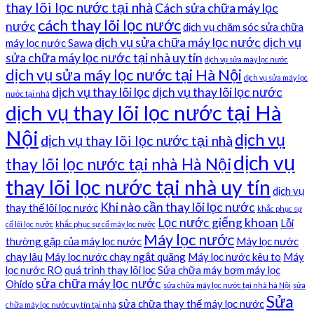
thay lõi lọc nước tại nhà
Cách sửa chữa máy lọc
cách thay lõi lọc nước
nước
dịch vụ chăm sóc sửa chữa
dịch vụ sửa chữa máy lọc nước
dịch vụ
máy lọc nước Sawa
sửa chữa máy lọc nước tại nhà uy tín
dịch vụ sửa máy lọc nước
dịch vụ sửa máy lọc nước tại Hà Nội
dịch vụ sửa máy lọc
dịch vụ thay lõi lọc
dịch vụ thay lõi lọc nước
nước tại nhà
dịch vụ thay lõi lọc nước tại Hà
Nội
dịch vụ
dịch vụ thay lõi lọc nước tại nhà
dịch vụ
thay lõi lọc nước tại nhà Hà Nội
thay lõi lọc nước tại nhà uy tín
dịch vụ
Khi nào cần thay lõi lọc nước
thay thế lõi lọc nước
khắc phục sự
Lọc nước giếng khoan
Lỗi
cố lõi lọc nước
khắc phục sự cố máy lọc nước
Máy lọc nước
thường gặp của máy lọc nước
Máy lọc nước
chạy lâu
Máy lọc nước chạy ngắt quãng
Máy lọc nước kêu to
Máy
lọc nước RO
quá trình thay lõi lọc
Sửa chữa máy bơm máy lọc
sửa chữa máy lọc nước
Ohido
sửa chữa máy lọc nước tại nhà hà Nội
sửa
Sửa
sửa chữa thay thế máy lọc nước
chữa máy lọc nước uy tín tại nhà