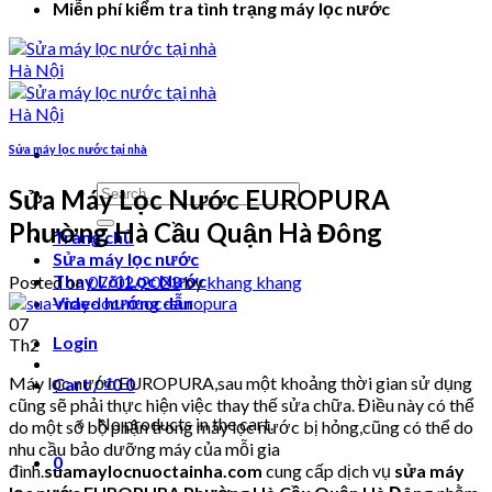
Miễn phí kiểm tra tình trạng máy lọc nước
Sửa máy lọc nước tại nhà
Search
Sửa Máy Lọc Nước EUROPURA
for:
Phường Hà Cầu Quận Hà Đông
Trang chủ
Sửa máy lọc nước
Thay Lõi Lọc Nước
Posted on
07/02/2023
by
khang khang
Video hướng dẫn
07
Login
Th2
Máy lọc nước EUROPURA,sau một khoảng thời gian sử dụng
Cart /
₫
0
0
cũng sẽ phải thực hiện việc thay thế sửa chữa. Điều này có thể
No products in the cart.
do một số bộ phận trong máy lọc nước bị hỏng,cũng có thể do
nhu cầu bảo dưỡng máy của mỗi gia
0
đình.
suamaylocnuoctainha.com
cung cấp dịch vụ
sửa máy