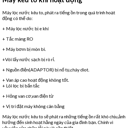
Máy lọc nước kêu to, phát ra tiếng ồn trong quá trình hoạt
động có thể do:
+ Máy lọc nước bị e khí
+ Tắc màng RO
+ Máy bơm bị mòn bi.
+Vòi lấy nước sạch bị rò rỉ.
+ Nguồn điện(ADAPTOR) bị nổ tụ,cháy diot.
+ Van áp cao hoạt động không tốt.
+ Lõi lọc bị bẩn tắc
+ Hỏng van cơ,van điện từ
+ Vị trí đặt máy không cân bằng
Máy lọc nước kêu to sẽ phát ra những tiếng ồn rất khó chịu,ảnh
hưởng đến sinh hoạt hằng ngày của gia đình bạn. Chính vì
vậy,việc sửa chữa lỗi này là cần thiết