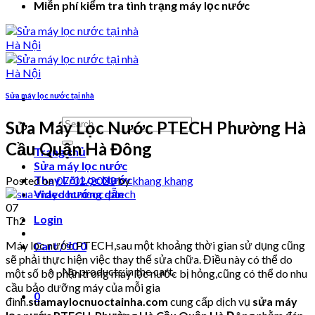
Miễn phí kiểm tra tình trạng máy lọc nước
Sửa máy lọc nước tại nhà
Search
Sửa Máy Lọc Nước PTECH Phường Hà
for:
Cầu Quận Hà Đông
Trang chủ
Sửa máy lọc nước
Thay Lõi Lọc Nước
Posted on
07/02/2023
by
khang khang
Video hướng dẫn
07
Login
Th2
Máy lọc nước PTECH,sau một khoảng thời gian sử dụng cũng
Cart /
₫
0
0
sẽ phải thực hiện việc thay thế sửa chữa. Điều này có thể do
No products in the cart.
một số bộ phận trong máy lọc nước bị hỏng,cũng có thể do nhu
cầu bảo dưỡng máy của mỗi gia
0
đình.
suamaylocnuoctainha.com
cung cấp dịch vụ
sửa máy