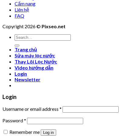
Cẩm nang
Liên hệ
FAQ
Copyright 2026 ©
Pixseo.net
Search
for:
Trang chủ
Sửa máy lọc nước
Thay Lõi Lọc Nước
Video hướng dẫn
Login
Newsletter
Login
Username or email address
*
Password
*
Remember me
Log in