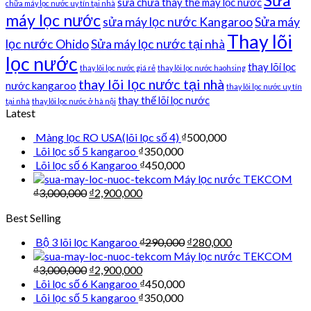
sửa chữa thay thế máy lọc nước
chữa máy lọc nước uy tín tại nhà
máy lọc nước
sửa máy lọc nước Kangaroo
Sửa máy
Thay lõi
lọc nước Ohido
Sửa máy lọc nước tại nhà
lọc nước
thay lõi lọc
thay lõi lọc nước giá rẻ
thay lõi lọc nước haohsing
thay lõi lọc nước tại nhà
nước kangaroo
thay lõi lọc nước uy tín
thay thế lõi lọc nước
tại nhà
thay lõi lọc nước ở hà nội
Latest
Màng lọc RO USA(lõi lọc số 4)
₫
500,000
Lõi lọc số 5 kangaroo
₫
350,000
Lõi lọc số 6 Kangaroo
₫
450,000
Máy lọc nước TEKCOM
₫
3,000,000
₫
2,900,000
Best Selling
Bộ 3 lõi lọc Kangaroo
₫
290,000
₫
280,000
Máy lọc nước TEKCOM
₫
3,000,000
₫
2,900,000
Lõi lọc số 6 Kangaroo
₫
450,000
Lõi lọc số 5 kangaroo
₫
350,000