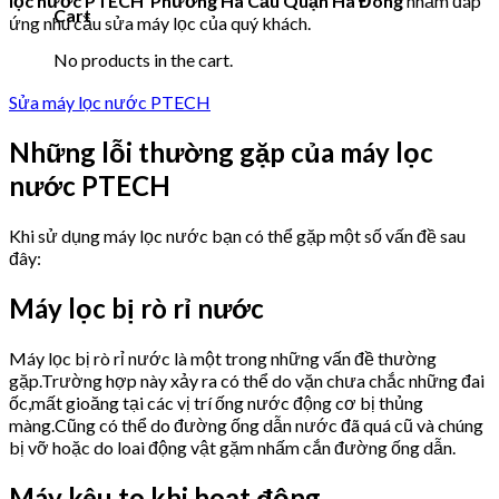
lọc nước PTECH Phường Hà Cầu Quận Hà Đông
nhằm đáp
Cart
ứng nhu cầu sửa máy lọc của quý khách.
No products in the cart.
Sửa máy lọc nước PTECH
Những lỗi thường gặp của máy lọc
nước PTECH
Khi sử dụng máy lọc nước bạn có thể gặp một số vấn đề sau
đây:
Máy lọc bị rò rỉ nước
Máy lọc bị rò rỉ nước là một trong những vấn đề thường
gặp.Trường hợp này xảy ra có thể do vặn chưa chắc những đai
ốc,mất gioăng tại các vị trí ống nước động cơ bị thủng
màng.Cũng có thể do đường ống dẫn nước đã quá cũ và chúng
bị vỡ hoặc do loai động vật gặm nhấm cắn đường ống dẫn.
Máy kêu to khi hoạt động