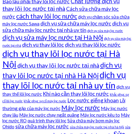
Chất lượng dịch vụ
Bao lâu phải thay lõi lọc nước
thay lõi lọc nước tại nhà
Cách sửa chữa máy lọc
cách thay lõi lọc nước
nước
dịch vụ chăm sóc sửa chữa
dịch vụ sửa chữa máy lọc nước
dịch vụ
máy lọc nước Sawa
sửa chữa máy lọc nước tại nhà uy tín
dịch vụ sửa máy lọc nước
dịch vụ sửa máy lọc nước tại Hà Nội
dịch vụ sửa máy lọc
dịch vụ thay lõi lọc
dịch vụ thay lõi lọc nước
nước tại nhà
dịch vụ thay lõi lọc nước tại Hà
Nội
dịch vụ
dịch vụ thay lõi lọc nước tại nhà
dịch vụ
thay lõi lọc nước tại nhà Hà Nội
thay lõi lọc nước tại nhà uy tín
dịch vụ
Khi nào cần thay lõi lọc nước
thay thế lõi lọc nước
khắc phục sự
Lọc nước giếng khoan
Lỗi
cố lõi lọc nước
khắc phục sự cố máy lọc nước
Máy lọc nước
thường gặp của máy lọc nước
Máy lọc nước
chạy lâu
Máy lọc nước chạy ngắt quãng
Máy lọc nước kêu to
Máy
lọc nước RO
quá trình thay lõi lọc
Sửa chữa máy bơm máy lọc
sửa chữa máy lọc nước
Ohido
sửa chữa máy lọc nước tại nhà hà Nội
sửa
Sửa