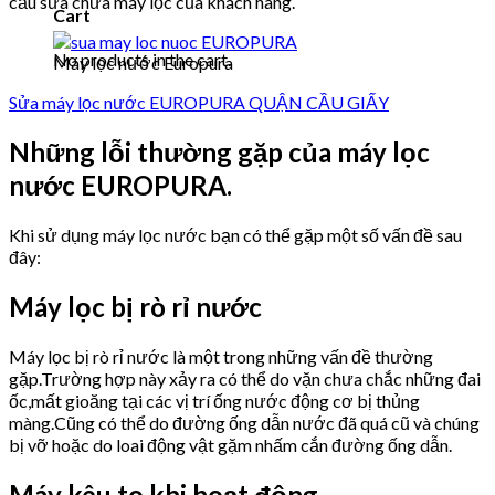
cầu sửa chữa máy lọc của khách hàng.
Cart
No products in the cart.
Máy lọc nước Europura
Sửa máy lọc nước EUROPURA QUẬN CẦU GIẤY
Những lỗi thường gặp của máy lọc
nước EUROPURA.
Khi sử dụng máy lọc nước bạn có thể gặp một số vấn đề sau
đây:
Máy lọc bị rò rỉ nước
Máy lọc bị rò rỉ nước là một trong những vấn đề thường
gặp.Trường hợp này xảy ra có thể do vặn chưa chắc những đai
ốc,mất gioăng tại các vị trí ống nước động cơ bị thủng
màng.Cũng có thể do đường ống dẫn nước đã quá cũ và chúng
bị vỡ hoặc do loai động vật gặm nhấm cắn đường ống dẫn.
Máy kêu to khi hoạt động