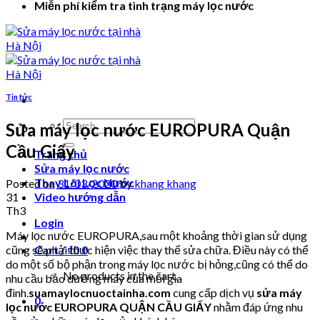
Miễn phí kiểm tra tình trạng máy lọc nước
Tin tức
Search
Sửa máy lọc nước EUROPURA Quận
for:
Cầu Giấy
Trang chủ
Sửa máy lọc nước
Thay Lõi Lọc Nước
Posted on
31/03/2020
by
khang khang
31
Video hướng dẫn
Th3
Login
Máy lọc nước EUROPURA,sau một khoảng thời gian sử dụng
cũng sẽ phải thực hiện việc thay thế sửa chữa. Điều này có thể
Cart /
₫
0
0
do một số bộ phận trong máy lọc nước bị hỏng,cũng có thể do
No products in the cart.
nhu cầu bảo dưỡng máy của mỗi gia
đình.
suamaylocnuoctainha.com
cung cấp dịch vụ
sửa máy
0
lọc nước EUROPURA QUẬN CẦU GIẤY
nhằm đáp ứng nhu