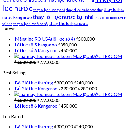
lọc nước
thay lõi lọc
thay lõi lọc nước giá rẻ
thay lõi lọc nước haohsing
thay lõi lọc nước tại nhà
nước kangaroo
thay lõi lọc nước uy tín
thay thế lõi lọc nước
tại nhà
thay lõi lọc nước ở hà nội
Latest
Màng lọc RO USA(lõi lọc số 4)
₫
500,000
Lõi lọc số 5 kangaroo
₫
350,000
Lõi lọc số 6 Kangaroo
₫
450,000
Máy lọc nước TEKCOM
₫
3,000,000
₫
2,900,000
Best Selling
Bô 3 lõi lọc thường
₫
300,000
₫
240,000
Bộ 3 lõi lọc Kangaroo
₫
290,000
₫
280,000
Máy lọc nước TEKCOM
₫
3,000,000
₫
2,900,000
Lõi lọc số 6 Kangaroo
₫
450,000
Top Rated
Bô 3 lõi lọc thường
₫
300,000
₫
240,000