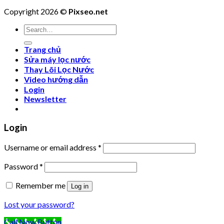
Copyright 2026 ©
Pixseo.net
Search
for:
Trang chủ
Sửa máy lọc nước
Thay Lõi Lọc Nước
Video hướng dẫn
Login
Newsletter
Login
Username or email address
*
Password
*
Remember me
Log in
Lost your password?
Call Now Button