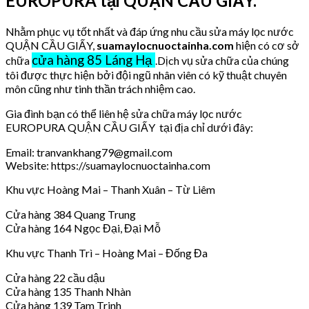
EUROPURA tại QUẬN CẦU GIẤY.
Nhằm phục vụ tốt nhất và đáp ứng nhu cầu sửa máy lọc nước
QUẬN CẦU GIẤY,
suamaylocnuoctainha.com
hiện có cơ sở
cửa hàng 85 Láng Hạ
chữa
.Dịch vụ sửa chữa của chúng
tôi được thực hiện bởi đội ngũ nhân viên có kỹ thuật chuyên
môn cũng như tinh thần trách nhiệm cao.
Gia đình bạn có thể liên hệ sửa chữa máy lọc nước
EUROPURA QUẬN CẦU GIẤY tại địa chỉ dưới đây:
Email: tranvankhang79@gmail.com
Website: https://suamaylocnuoctainha.com
Khu vực Hoàng Mai – Thanh Xuân – Từ Liêm
Cửa hàng 384 Quang Trung
Cửa hàng 164 Ngọc Đại, Đại Mỗ
Khu vực Thanh Trì – Hoàng Mai – Đống Đa
Cửa hàng 22 cầu dậu
Cửa hàng 135 Thanh Nhàn
Cửa hàng 139 Tam Trinh