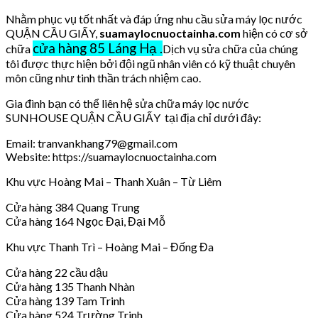
Nhằm phục vụ tốt nhất và đáp ứng nhu cầu sửa máy lọc nước
QUẬN CẦU GIẤY,
suamaylocnuoctainha.com
hiện có cơ sở
cửa hàng 85 Láng Hạ .
chữa
Dịch vụ sửa chữa của chúng
tôi được thực hiện bởi đội ngũ nhân viên có kỹ thuật chuyên
môn cũng như tinh thần trách nhiệm cao.
Gia đình bạn có thể liên hệ sửa chữa máy lọc nước
SUNHOUSE QUẬN CẦU GIẤY tại địa chỉ dưới đây:
Email: tranvankhang79@gmail.com
Website: https://suamaylocnuoctainha.com
Khu vực Hoàng Mai – Thanh Xuân – Từ Liêm
Cửa hàng 384 Quang Trung
Cửa hàng 164 Ngọc Đại, Đại Mỗ
Khu vực Thanh Trì – Hoàng Mai – Đống Đa
Cửa hàng 22 cầu dậu
Cửa hàng 135 Thanh Nhàn
Cửa hàng 139 Tam Trinh
Cửa hàng 524 Trường Trinh