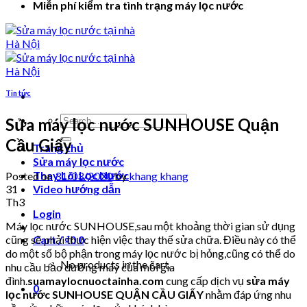
Miễn phí kiểm tra tình trạng máy lọc nước
Tin tức
Search
Sửa máy lọc nước SUNHOUSE Quận
for:
Cầu Giấy
Trang chủ
Sửa máy lọc nước
Thay Lõi Lọc Nước
Posted on
31/03/2020
by
khang khang
31
Video hướng dẫn
Th3
Login
Máy lọc nước SUNHOUSE,sau một khoảng thời gian sử dụng
cũng sẽ phải thực hiện việc thay thế sửa chữa. Điều này có thể
Cart /
₫
0
0
do một số bộ phận trong máy lọc nước bị hỏng,cũng có thể do
No products in the cart.
nhu cầu bảo dưỡng máy của mỗi gia
đình.
suamaylocnuoctainha.com
cung cấp dịch vụ
sửa máy
0
lọc nước SUNHOUSE QUẬN CẦU GIẤY
nhằm đáp ứng nhu