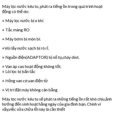
Máy lọc nước kêu to, phát ra tiếng ồn trong quá trình hoạt
động có thể do:
+ Máy lọc nước bị e khí
+ Tắc màng RO
+ Máy bơm bị mòn bi.
+Vòi lấy nước sạch bị rò rỉ.
+ Nguồn điện(ADAPTOR) bị nổ tụ,cháy diot.
+ Van áp cao hoạt động không tốt.
+ Lõi lọc bị bẩn tắc
+ Hỏng van cơ,van điện từ
+ Vị trí đặt máy không cân bằng
Máy lọc nước kêu to sẽ phát ra những tiếng ồn rất khó chịu,ảnh
hưởng đến sinh hoạt hằng ngày của gia đình bạn. Chính vì
vậy,việc sửa chữa lỗi này là cần thiết