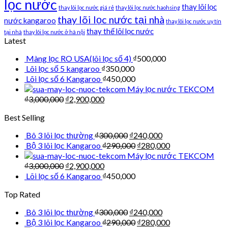
lọc nước
thay lõi lọc
thay lõi lọc nước giá rẻ
thay lõi lọc nước haohsing
thay lõi lọc nước tại nhà
nước kangaroo
thay lõi lọc nước uy tín
thay thế lõi lọc nước
tại nhà
thay lõi lọc nước ở hà nội
Latest
Màng lọc RO USA(lõi lọc số 4)
₫
500,000
Lõi lọc số 5 kangaroo
₫
350,000
Lõi lọc số 6 Kangaroo
₫
450,000
Máy lọc nước TEKCOM
₫
3,000,000
₫
2,900,000
Best Selling
Bô 3 lõi lọc thường
₫
300,000
₫
240,000
Bộ 3 lõi lọc Kangaroo
₫
290,000
₫
280,000
Máy lọc nước TEKCOM
₫
3,000,000
₫
2,900,000
Lõi lọc số 6 Kangaroo
₫
450,000
Top Rated
Bô 3 lõi lọc thường
₫
300,000
₫
240,000
Bộ 3 lõi lọc Kangaroo
₫
290,000
₫
280,000