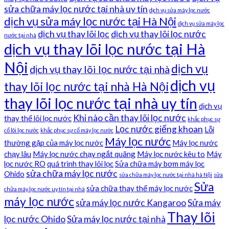
sửa chữa máy lọc nước tại nhà uy tín
dịch vụ sửa máy lọc nước
dịch vụ sửa máy lọc nước tại Hà Nội
dịch vụ sửa máy lọc
dịch vụ thay lõi lọc
dịch vụ thay lõi lọc nước
nước tại nhà
dịch vụ thay lõi lọc nước tại Hà
Nội
dịch vụ
dịch vụ thay lõi lọc nước tại nhà
dịch vụ
thay lõi lọc nước tại nhà Hà Nội
thay lõi lọc nước tại nhà uy tín
dịch vụ
Khi nào cần thay lõi lọc nước
thay thế lõi lọc nước
khắc phục sự
Lọc nước giếng khoan
Lỗi
cố lõi lọc nước
khắc phục sự cố máy lọc nước
Máy lọc nước
thường gặp của máy lọc nước
Máy lọc nước
chạy lâu
Máy lọc nước chạy ngắt quãng
Máy lọc nước kêu to
Máy
lọc nước RO
quá trình thay lõi lọc
Sửa chữa máy bơm máy lọc
sửa chữa máy lọc nước
Ohido
sửa chữa máy lọc nước tại nhà hà Nội
sửa
Sửa
sửa chữa thay thế máy lọc nước
chữa máy lọc nước uy tín tại nhà
máy lọc nước
sửa máy lọc nước Kangaroo
Sửa máy
Thay lõi
lọc nước Ohido
Sửa máy lọc nước tại nhà